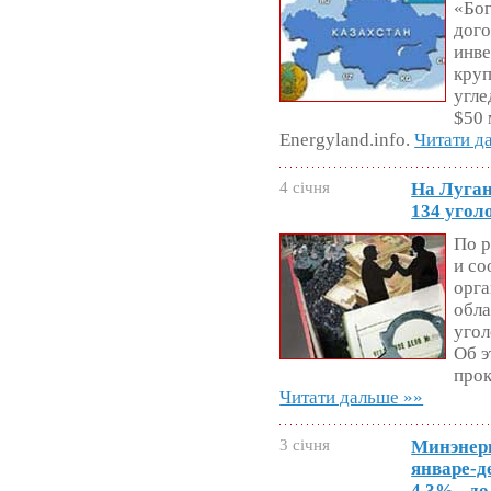
«Бог
дог
инве
круп
угле
$50 
Energyland.info.
Читати д
4 січня
На Луган
134 угол
По р
и со
орг
обла
угол
Об э
прок
Читати дальше »»
3 січня
Минэнерг
январе-д
4,3% - до