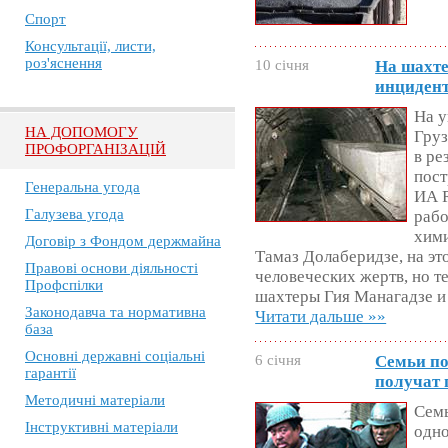
Спорт
Консультації, листи,
роз'яснення
10 січня
На шахте
инциден
На у
НА ДОПОМОГУ
Груз
ПРОФОРГАНІЗАЦІЙ
в ре
пост
Генеральна угода
ИА 
Галузева угода
рабо
хим
Договір з Фондом держмайна
Тамаз Долаберидзе, на эт
Правові основи діяльності
человеческих жертв, но 
Профспілки
шахтеры Гия Манагадзе и
Законодавча та нормативна
Читати дальше »»
база
Основні державні соціальні
6 січня
Семьи по
гарантії
получат 
Методичні матеріали
Семь
Інструктивні матеріали
одно