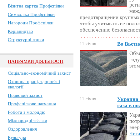
реги
Візитна картка Профспілки
меж
Символіка Профспілки
предотвращении крупных
Нагороди Профспілки
чтобы учитывать ее поло
обеспечению безопасност
Керівництво
Структурні ланки
11 січня
Во Вьетн
Объе
году
НАПРЯМКИ ДІЯЛЬНОСТІ
этом
Соціально-економічний захист
Охорона праці, здоров'я і
екології
Правовий захист
11 січня
Украина 
Профспілкове навчання
газа в п
Робота з молоддю
Укра
Міжнародні зв'язки
потр
энер
Оздоровлення
Чита
Культура