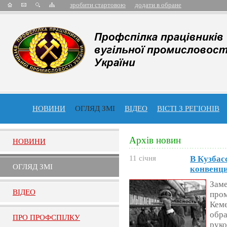
зробити стартовою
додати в обране
НОВИНИ
ОГЛЯД ЗМІ
ВІДЕО
ВІСТІ З РЕГІОНІВ
Архів новин
НОВИНИ
11 січня
В Кузбас
ОГЛЯД ЗМI
конвенци
Заме
ВIДЕО
пром
Кеме
обра
ПРО ПРОФСПIЛКУ
руко