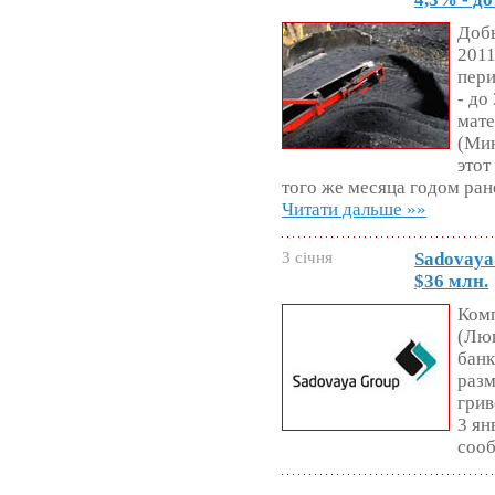
Добы
2011
пери
- до
мате
(Мин
этот
того же месяца годом ране
Читати дальше »»
3 січня
Sadovaya
$36 млн.
Комп
(Люк
банк
разм
грив
3 ян
соо