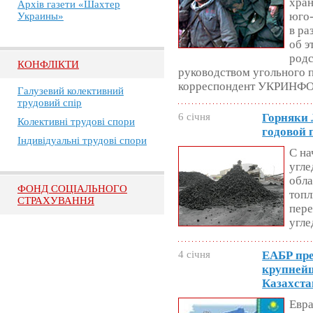
хран
Архів газети «Шахтер
юго-
Украины»
в ра
об э
родс
КОНФЛІКТИ
руководством угольного 
корреспондент УКРИНФ
Галузевий колективний
трудовий спір
6 січня
Горняки
Колективні трудові спори
годовой 
Індивідуальні трудові спори
С на
угл
обла
ФОНД СОЦІАЛЬНОГО
топл
СТРАХУВАННЯ
пере
угле
4 січня
ЕАБР пре
крупней
Казахста
Евра