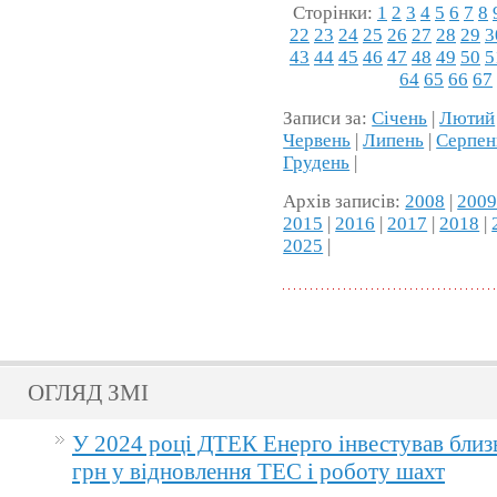
Сторінки:
1
2
3
4
5
6
7
8
22
23
24
25
26
27
28
29
3
43
44
45
46
47
48
49
50
5
64
65
66
67
Записи за:
Січень
|
Лютий
Червень
|
Липень
|
Серпен
Грудень
|
Архів записів:
2008
|
200
2015
|
2016
|
2017
|
2018
|
2025
|
ОГЛЯД ЗМІ
У 2024 році ДТЕК Енерго інвестував близ
грн у відновлення ТЕС і роботу шахт