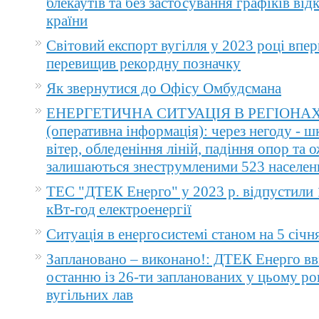
блекаутів та без застосування графіків ві
країни
Світовий експорт вугілля у 2023 році впер
перевищив рекордну позначку
Як звернутися до Офісу Омбудсмана
ЕНЕРГЕТИЧНА СИТУАЦІЯ В РЕГІОНА
(оперативна інформація): через негоду - 
вітер, обледеніння ліній, падіння опор та 
залишаються знеструмленими 523 населен
ТЕС "ДТЕК Енерго" у 2023 р. відпустили 
кВт-год електроенергії
Ситуація в енергосистемі станом на 5 січн
Заплановано – виконано!: ДТЕК Енерго вв
останню із 26-ти запланованих у цьому ро
вугільних лав