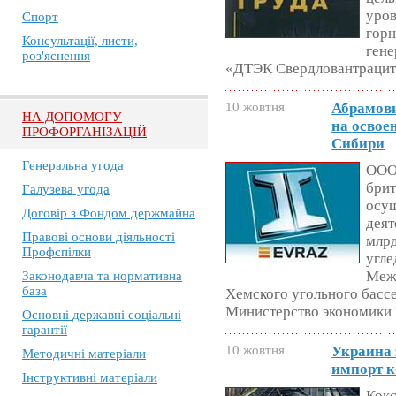
уров
Спорт
горн
Консультації, листи,
гене
роз'яснення
«ДТЭК Свердловантрацит
10 жовтня
Абрамови
НА ДОПОМОГУ
на освое
ПРОФОРГАНІЗАЦІЙ
Сибири
Генеральна угода
ООО
брит
Галузева угода
осу
Договір з Фондом держмайна
деят
Правові основи діяльності
млрд
Профспілки
угле
Меж
Законодавча та нормативна
база
Хемского угольного бассе
Министерство экономики 
Основні державні соціальні
гарантії
10 жовтня
Украина 
Методичні матеріали
импорт к
Інструктивні матеріали
Кокс