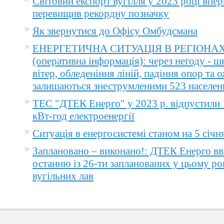
Світовий експорт вугілля у 2023 році впер
перевищив рекордну позначку
Як звернутися до Офісу Омбудсмана
ЕНЕРГЕТИЧНА СИТУАЦІЯ В РЕГІОНА
(оперативна інформація): через негоду - 
вітер, обледеніння ліній, падіння опор та 
залишаються знеструмленими 523 населен
ТЕС "ДТЕК Енерго" у 2023 р. відпустили 
кВт-год електроенергії
Ситуація в енергосистемі станом на 5 січн
Заплановано – виконано!: ДТЕК Енерго вв
останню із 26-ти запланованих у цьому ро
вугільних лав