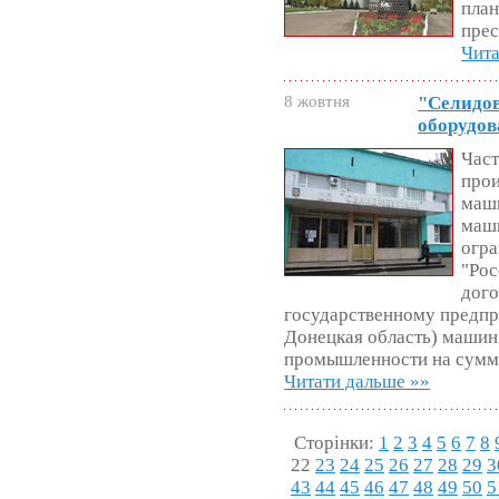
план
прес
Чита
8 жовтня
"Селидов
оборудов
Част
прои
маши
маши
огра
"Рос
дого
государственному предпр
Донецкая область) машин
промышленности на сумму 
Читати дальше »»
Сторінки:
1
2
3
4
5
6
7
8
22
23
24
25
26
27
28
29
3
43
44
45
46
47
48
49
50
5