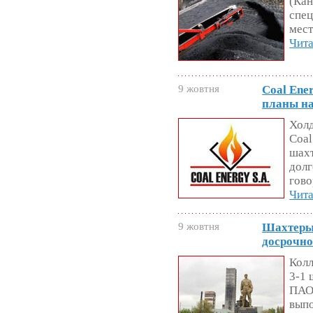
(Кан
спец
мест
Чита
9 жовтня
Coal Ene
планы н
Хол
Coal
шахт
долг
гово
Чита
9 жовтня
Шахтеры
досрочно
Колл
3-1 
ПАО
выпо