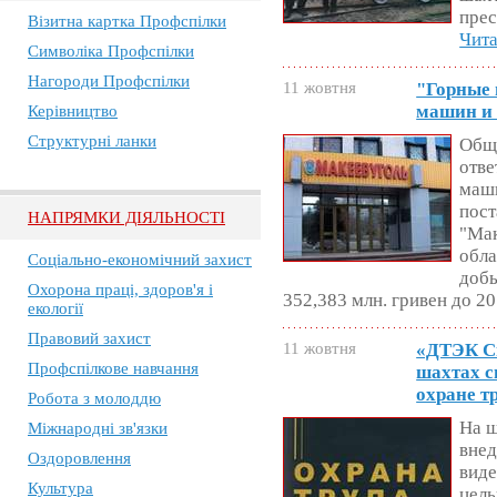
пре
Візитна картка Профспілки
Чита
Символіка Профспілки
Нагороди Профспілки
11 жовтня
"Горные
машин и 
Керівництво
Структурні ланки
Обще
отве
маши
пост
НАПРЯМКИ ДІЯЛЬНОСТІ
"Мак
обла
Соціально-економічний захист
доб
Охорона праці, здоров'я і
352,383 млн. гривен до 2
екології
Правовий захист
11 жовтня
«ДТЭК Св
Профспілкове навчання
шахтах с
охране т
Робота з молоддю
На 
Міжнародні зв'язки
внед
Оздоровлення
виде
Культура
цель