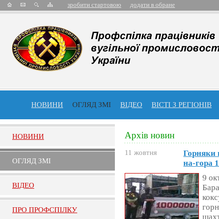
зробити стартовою
додати в обране
НОВИНИ
ОГЛЯД ЗМІ
ВІДЕО
ВІСТІ З РЕГІОНІВ
Архів новин
НОВИНИ
11 жовтня
Горняки 
ОГЛЯД ЗМI
на-гора 
9 ок
ВIДЕО
Бара
кокс
горн
ПРО ПРОФСПIЛКУ
шахт