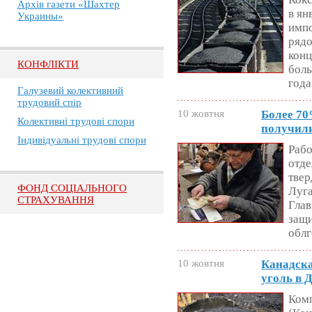
Архів газети «Шахтер
в ян
Украины»
импо
рядо
конц
КОНФЛІКТИ
боль
года
Галузевий колективний
трудовий спір
10 жовтня
Более 7
Колективні трудові спори
получили
Індивідуальні трудові спори
Рабо
отде
твер
ФОНД СОЦІАЛЬНОГО
Луга
СТРАХУВАННЯ
Глав
защи
обл
10 жовтня
Канадска
уголь в 
Комп