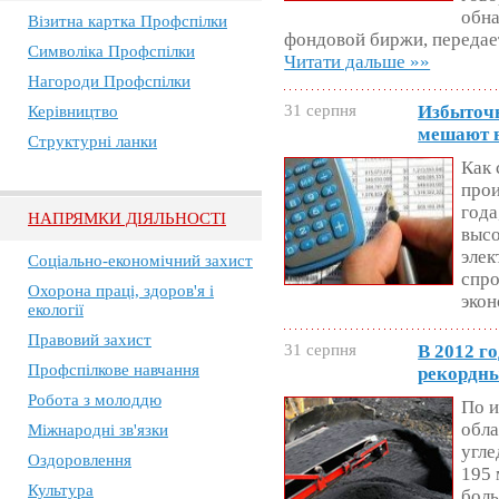
обна
Візитна картка Профспілки
фондовой биржи, передае
Символіка Профспілки
Читати дальше »»
Нагороди Профспілки
31 серпня
Избыточн
Керівництво
мешают 
Структурні ланки
Как 
прои
года
НАПРЯМКИ ДІЯЛЬНОСТІ
высо
элек
Соціально-економічний захист
спро
Охорона праці, здоров'я і
эко
екології
Правовий захист
31 серпня
В 2012 г
Профспілкове навчання
рекордны
Робота з молоддю
По и
обла
Міжнародні зв'язки
угле
Оздоровлення
195 
Культура
боль