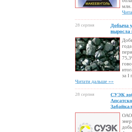
обла
млн.
Чита
28 серпня
Добыча у
выросла 
Добы
года
пери
75,3
гово
итог
за І
Читати дальше »»
28 серпня
СУЭК доб
Апсатско
Забайка
ОАО 
энер
добы