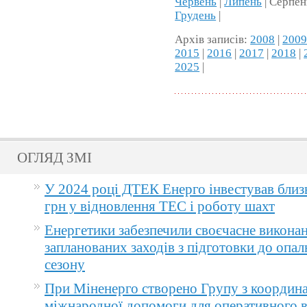
Червень
|
Липень
| Серпен
Грудень
|
Архів записів:
2008
|
200
2015
|
2016
|
2017
|
2018
|
2025
|
ОГЛЯД ЗМІ
У 2024 році ДТЕК Енерго інвестував близ
грн у відновлення ТЕС і роботу шахт
Енергетики забезпечили своєчасне викона
запланованих заходів з підготовки до опа
сезону
При Міненерго створено Групу з координа
міжнародної допомоги для оперативного 