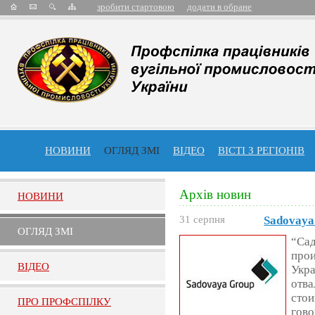
зробити стартовою
додати в обране
НОВИНИ
ОГЛЯД ЗМІ
ВІДЕО
ВІСТІ З РЕГІОНІВ
Архів новин
НОВИНИ
31 серпня
Sadovaya
ОГЛЯД ЗМI
“Сад
прои
ВIДЕО
Укра
отва
стои
ПРО ПРОФСПIЛКУ
гово