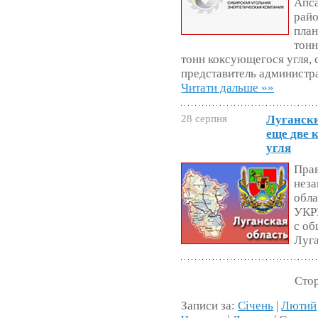
Апса
райо
план
тонн
тонн коксующегося угля,
представитель администр
Читати дальше »»
28 серпня
Луганск
еще две 
угля
Прав
неза
обла
УКР
с о
Луга
Стор
Записи за:
Січень
|
Лютий