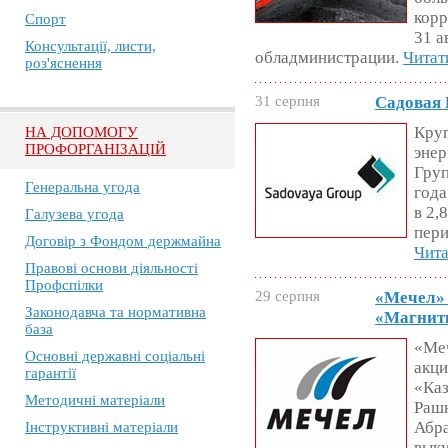
кор
Спорт
31 а
Консультації, листи,
обладминистрации.
Читат
роз'яснення
31 серпня
Садовая 
Круп
НА ДОПОМОГУ
ПРОФОРГАНІЗАЦІЙ
энер
Груп
Генеральна угода
года
в 2,
Галузева угода
пери
Договір з Фондом держмайна
Чита
Правові основи діяльності
Профспілки
29 серпня
«Мечел» 
Законодавча та нормативна
«Магнит
база
«Ме
Основні державні соціальні
акци
гарантії
«Каз
Методичні матеріали
Рашн
Абр
Інструктивні матеріали
выку