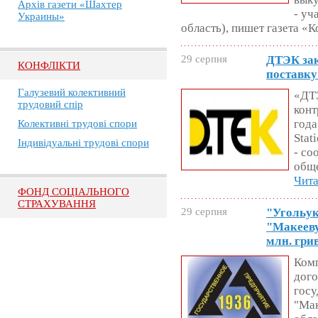
Архів газети «Шахтер
- уч
Украины»
область), пишет газета «
29 серпня
ДТЭК зак
КОНФЛІКТИ
поставку
Галузевий колективний
«ДТ
трудовий спір
конт
года
Колективні трудові спори
Stat
Індивідуальні трудові спори
- со
общ
Чита
ФОНД СОЦІАЛЬНОГО
СТРАХУВАННЯ
29 серпня
"Угольук
"Макееву
млн. гри
Комп
дого
гос
"Мак