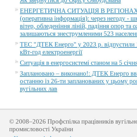
Як звернутися до Офісу Омбудсмана
ЕНЕРГЕТИЧНА СИТУАЦІЯ В РЕГІОНА
(оперативна інформація): через негоду - 
вітер, обледеніння ліній, падіння опор та 
залишаються знеструмленими 523 населен
ТЕС "ДТЕК Енерго" у 2023 р. відпустили 
кВт-год електроенергії
Ситуація в енергосистемі станом на 5 січн
Заплановано – виконано!: ДТЕК Енерго вв
останню із 26-ти запланованих у цьому ро
вугільних лав
© 2008–2026 Профспілка працівників вугільн
промисловості України