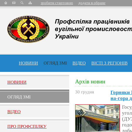
зробити стартовою
додати в обране
НОВИНИ
ОГЛЯД ЗМІ
ВІДЕО
ВІСТІ З РЕГІОНІВ
Архів новин
НОВИНИ
30 грудня
Горняки 
ОГЛЯД ЗМI
на-гора 
Госу
ВIДЕО
угол
(ДУЭ
годо
ПРО ПРОФСПIЛКУ
добы