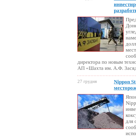
инвестир
разработ
Пред
Доне
угл
наме
долл
мест
сооб
директора по новым техн
АП «Шахта им. А.Ф. Зася
27 грудня
Nippon S
месторож
Япон
Nipp
инве
кокс
для 
сооб
испо