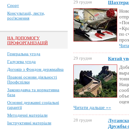
29 грудня
Шахтера
Спорт
Нов
Консультації, листи,
отпр
роз'яснення
«По
«Кр
по с
НА ДОПОМОГУ
прох
ПРОФОРГАНІЗАЦІЙ
Чита
Генеральна угода
29 грудня
Китай ув
Галузева угода
Добы
Договір з Фондом держмайна
выра
Правові основи діяльності
тонн
Профспілки
Наци
Законодавча та нормативна
сооб
база
объе
оцен
Основні державні соціальні
Читати дальше »»
гарантії
Методичні матеріали
28 грудня
Лугански
Інструктивні матеріали
Дружбы о