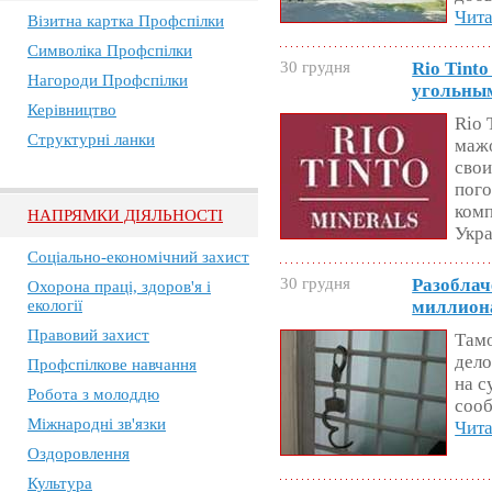
Чита
Візитна картка Профспілки
Символіка Профспілки
30 грудня
Rio Tint
Нагороди Профспілки
угольны
Керівництво
Rio 
Структурні ланки
мажо
свои
пого
комп
НАПРЯМКИ ДІЯЛЬНОСТІ
Укр
Соціально-економічний захист
30 грудня
Разоблач
Охорона праці, здоров'я і
екології
миллион
Правовий захист
Тамо
дело
Профспілкове навчання
на с
Робота з молоддю
соо
Міжнародні зв'язки
Чита
Оздоровлення
Культура