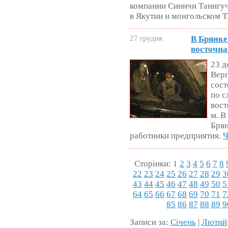
компании Синичи Танигуч
в Якутии и монгольском 
27 грудня
В Брянке
восточна
23 д
Верг
сост
по с
вост
м. В
Брян
работники предприятия.
Ч
Сторінки: 1
2
3
4
5
6
7
8
22
23
24
25
26
27
28
29
3
43
44
45
46
47
48
49
50
5
64
65
66
67
68
69
70
71
7
85
86
87
88
89
9
Записи за:
Січень
|
Лютий