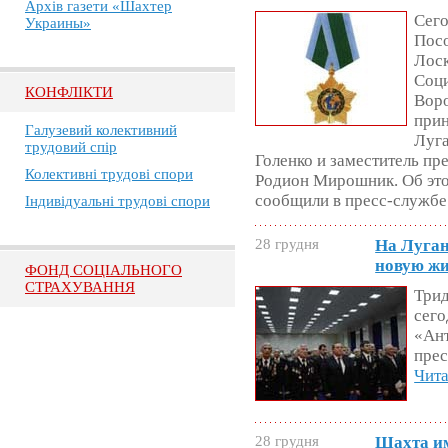
Архів газети «Шахтер
Сего
Украины»
Посо
Лос
Соци
КОНФЛІКТИ
Воро
прин
Галузевий колективний
Луга
трудовий спір
Голенко и заместитель п
Колективні трудові спори
Родион Мирошник. Об это
сообщили в пресс-служб
Індивідуальні трудові спори
28 грудня
На Луган
новую жи
ФОНД СОЦІАЛЬНОГО
СТРАХУВАННЯ
Трид
сего
«Ант
прес
Чита
28 грудня
Шахта им