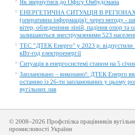
Як звернутися до Офісу Омбудсмана
ЕНЕРГЕТИЧНА СИТУАЦІЯ В РЕГІОНА
(оперативна інформація): через негоду - 
вітер, обледеніння ліній, падіння опор та 
залишаються знеструмленими 523 населен
ТЕС "ДТЕК Енерго" у 2023 р. відпустили 
кВт-год електроенергії
Ситуація в енергосистемі станом на 5 січн
Заплановано – виконано!: ДТЕК Енерго вв
останню із 26-ти запланованих у цьому ро
вугільних лав
© 2008–2026 Профспілка працівників вугільн
промисловості України