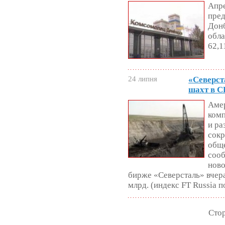
Апр
пре
Донб
обла
62,1
24 липня
«Северст
шахт в 
Аме
комп
и ра
сокр
обще
сооб
ново
бирже «Северсталь» вчера
млрд. (индекс FT Russia 
Стор