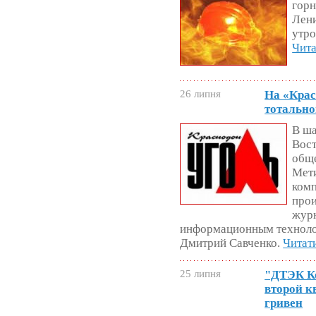
горн
Лени
утро
Чита
26 липня
На «Крас
тотально
В ша
Вост
общ
Мети
комп
прои
журн
информационным технол
Дмитрий Савченко.
Читат
25 липня
"ДТЭК К
второй к
гривен