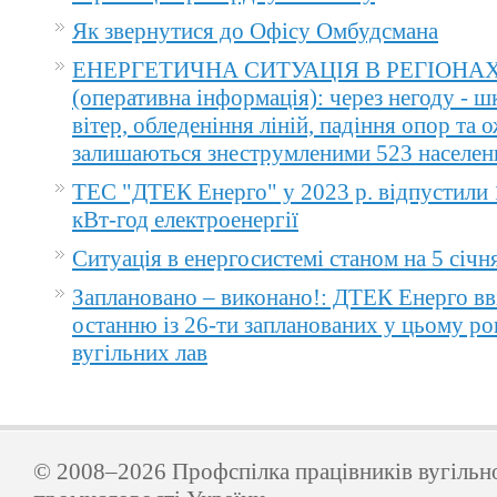
Як звернутися до Офісу Омбудсмана
ЕНЕРГЕТИЧНА СИТУАЦІЯ В РЕГІОНА
(оперативна інформація): через негоду - 
вітер, обледеніння ліній, падіння опор та 
залишаються знеструмленими 523 населен
ТЕС "ДТЕК Енерго" у 2023 р. відпустили 
кВт-год електроенергії
Ситуація в енергосистемі станом на 5 січн
Заплановано – виконано!: ДТЕК Енерго вв
останню із 26-ти запланованих у цьому ро
вугільних лав
© 2008–2026 Профспілка працівників вугільн