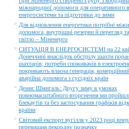
При Міненерго створено Групу з координа
міжнародної допомоги для оперативного 
енергосистеми та підготовки до зими
Для відновлення енергетики потрібні між
допомога, внутрішні резерви й перегляд т
світло – Міненерго
СИТУАЦІЯ В ЕНЕРГОСИСТЕМІ на 22 квіт
Донеччині внаслідок обстрілу шахти пора
шахтарів; потреби споживачів в електроене
покривають власна генерація, комерційний
аварійна допомога з сусідніх країн
Денис Шмигаль: Другу зиму в умовах
повномасштабного вторгнення ми пройшл
блекаутів та без застосування графіків ві
країни
Світовий експорт вугілля у 2023 році впер
перевищив рекордну позначку