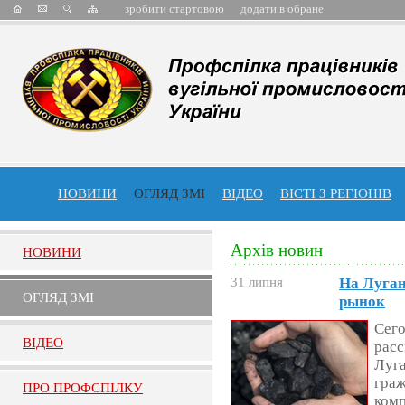
зробити стартовою
додати в обране
НОВИНИ
ОГЛЯД ЗМІ
ВІДЕО
ВІСТІ З РЕГІОНІВ
Архів новин
НОВИНИ
31 липня
На Луган
ОГЛЯД ЗМI
рынок
Сего
ВIДЕО
расс
Луга
гра
ПРО ПРОФСПIЛКУ
комп