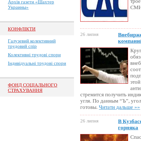
трое
Архів газети «Шахтер
СМ
Украины»
КОНФЛІКТИ
26 липня
Внебирж
компаний
Галузевий колективний
трудовий спір
Круп
Колективні трудові спори
обяз
внеб
Індивідуальні трудові спори
соо
под
этой
ФОНД СОЦІАЛЬНОГО
анти
СТРАХУВАННЯ
стремится получить индик
угля. По данным “Ъ”, уго
готовы.
Читати дальше »»
26 липня
В Кузбас
горняка
Спас