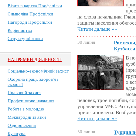
прио
Візитна картка Профспілки
прес
Символіка Профспілки
на слова начальника Глав
Нагороди Профспілки
защиты населения облго
Читати дальше »»
Керівництво
Структурні ланки
30 липня
Ростехна
Кузбасса
В но
НАПРЯМКИ ДІЯЛЬНОСТІ
кузб
(пр
Соціально-економічний захист
гру
Охорона праці, здоров'я і
о вс
екології
адми
Правовий захист
моме
человек, трое погибли, с
Профспілкове навчання
управления МЧС. Разрушен
Робота з молоддю
приостановлена. Возбужд
Міжнародні зв'язки
Читати дальше »»
Оздоровлення
30 липня
Турция п
Культура