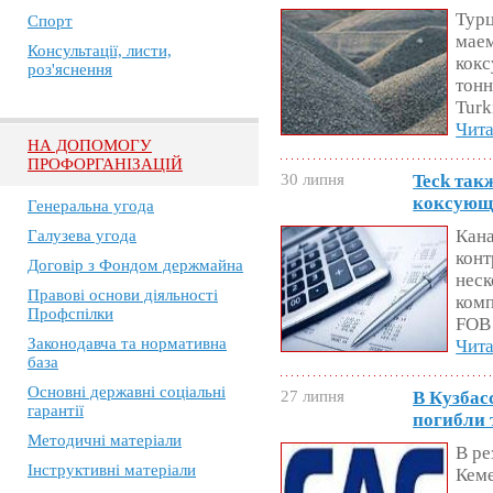
Турц
Спорт
маем
Консультації, листи,
кокс
роз'яснення
тонн
Turki
Чита
НА ДОПОМОГУ
ПРОФОРГАНІЗАЦІЙ
30 липня
Teck так
коксующ
Генеральна угода
Кана
Галузева угода
конт
Договір з Фондом держмайна
неск
Правові основи діяльності
комп
Профспілки
FOB 
Законодавча та нормативна
Чита
база
Основні державні соціальні
27 липня
В Кузбас
гарантії
погибли 
Методичні матеріали
В ре
Інструктивні матеріали
Кеме