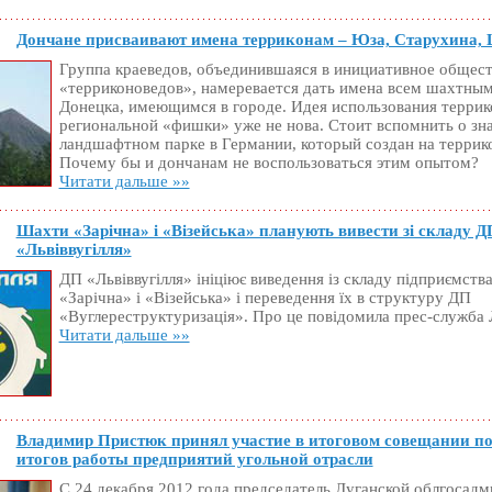
Дончане присваивают имена терриконам – Юза, Старухина,
Группа краеведов, объединившаяся в инициативное общес
«терриконоведов», намеревается дать имена всем шахтны
Донецка, имеющимся в городе. Идея использования террико
региональной «фишки» уже не нова. Стоит вспомнить о з
ландшафтном парке в Германии, который создан на террик
Почему бы и дончанам не воспользоваться этим опытом?
Читати дальше »»
Шахти «Зарічна» і «Візейська» планують вивести зі складу Д
«Львіввугілля»
ДП «Львіввугілля» ініціює виведення із складу підприємств
«Зарічна» і «Візейська» і переведення їх в структуру ДП
«Вуглереструктуризація». Про це повідомила прес-служба 
Читати дальше »»
Владимир Пристюк принял участие в итоговом совещании п
итогов работы предприятий угольной отрасли
С 24 декабря 2012 года председатель Луганской облгосад