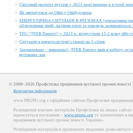
Світовий експорт вугілля у 2023 році вперше в історії п
Як звернутися до Офісу Омбудсмана
ЕНЕРГЕТИЧНА СИТУАЦІЯ В РЕГІОНАХ (оперативна інформ
обледеніння ліній, падіння опор та ожеледь залишаються
ТЕС "ДТЕК Енерго" у 2023 р. відпустили 15,2 млрд кВт-г
Ситуація в енергосистемі станом на 5 січня
Заплановано – виконано!: ДТЕК Енерго ввів в роботу ост
вугільних лав
© 2008–2026 Профспілка працівників вугільної промисловості 
Контактна інформація
www.PRUPU.org є офіційним сайтом Профспілки працівників 
Розміщення власних матеріалів Профспілки на інших сайтах д
індексується посилання –
www.prupu.org
та зазначенням в як
працівників вугільної промисловості України».
Розміщення матеріалів в друкованих виданнях дозволяється 