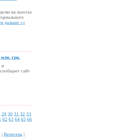
еделю на шахтах
ториального
и дальше »»
млн. грн.
 и
сообщает сайт
8
29
30
31
32
33
1
62
63
64
65
66
ь
|
Вересень
|