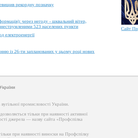
еревищив рекордну позначку
ація): через негоду - шквальний вітер,
 знеструмленими 523 населених пункти
Сайт Пр
од електроенергії
анню із 26-ти запланованих у цьому році нових
України
вугільної промисловості України.
озволяється тільки при наявності активної
ості джерела — назву сайта «Профспілка
тільки при наявності виноски на Профспілку