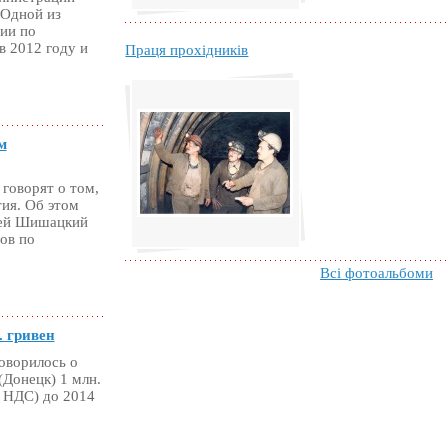
 Одной из
ии по
в 2012 году и
Праця прохідників
м
 говорят о том,
ия. Об этом
рей Шишацкий
ов по
Всі фотоальбоми
. гривен
оворилось о
Донецк) 1 млн.
с НДС) до 2014