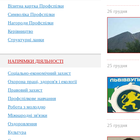
Візитна картка Профспілки
26 грудня
Символіка Профспілки
Нагороди Профспілки
Керівництво
Структурні ланки
НАПРЯМКИ ДІЯЛЬНОСТІ
25 грудня
Соціально-економічний захист
Охорона праці, здоров'я і екології
Правовий захист
Профспілкове навчання
Робота з молоддю
Міжнародні зв'язки
Оздоровлення
25 грудня
Культура