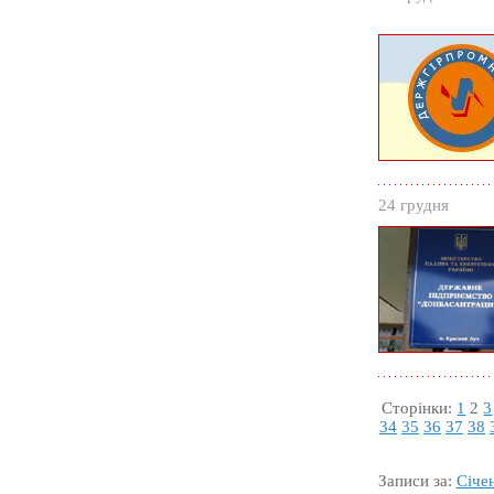
24 грудня
Сторінки:
1
2
3
34
35
36
37
38
Записи за:
Січе