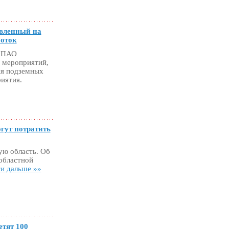
авленный на
боток
» ПАО
 мероприятий,
ия подземных
иятия.
гут потратить
ую область. Об
областной
и дальше »»
етят 100