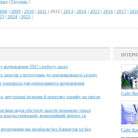
опад
|
Грудень
|
008
|
2009
|
2010
|
2011
| 2012 |
2013
|
2014
|
2015
|
2016
|
2017
|
201
23
|
2024
|
2025
|
ІНТЕРН
 у відновлення ТЕС і роботу шахт
х заходів з підготовки до опалювального сезону
ї допомоги для оперативного відновлення
Сайт Ве
, внутрішні резерви й перегляд тарифу на світло
 внаслідок обстрілу шахти поранено трьох
ь власна генерація, комерційний імпорт та
торгнення ми пройшли без блекаутів та без
Сайт Ка