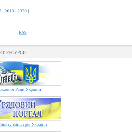
8
|
2019
|
2020
|
RSS
ЕТ-РЕСУРСИ
рховної Ради України
бінету міністрів України