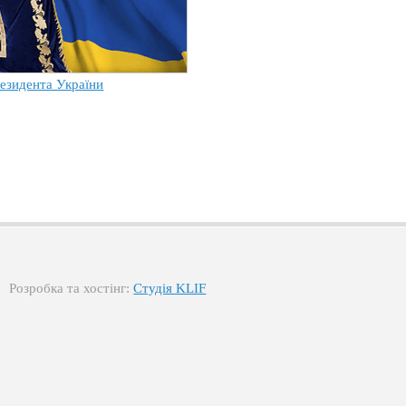
езидента України
Розробка та хостінг:
Студія KLIF