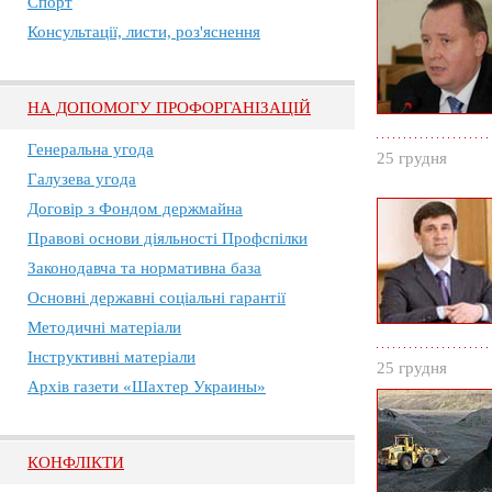
Спорт
Консультації, листи, роз'яснення
НА ДОПОМОГУ ПРОФОРГАНІЗАЦІЙ
Генеральна угода
25 грудня
Галузева угода
Договір з Фондом держмайна
Правові основи діяльності Профспілки
Законодавча та нормативна база
Основні державні соціальні гарантії
Методичні матеріали
Інструктивні матеріали
25 грудня
Архів газети «Шахтер Украины»
КОНФЛІКТИ