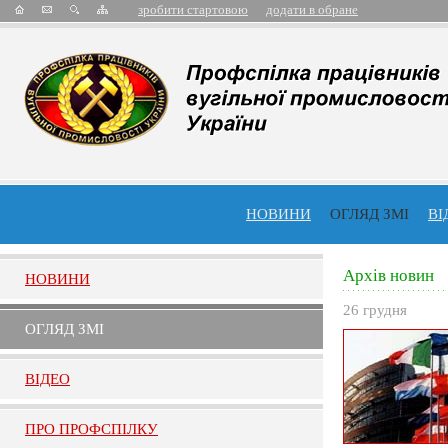
зробити стартовою
додати в обране
НОВИНИ
ОГЛЯД ЗМІ
ВІ
Архів новин
НОВИНИ
26 грудня
ОГЛЯД ЗМI
ВIДЕО
ПРО ПРОФСПIЛКУ