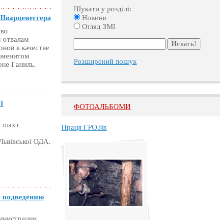
Шукати у розділі:
Новини
 Шварценеггера
Огляд ЗМІ
тво
м отвалам
нов в качестве
наменитом
Розширений пошук
оне Ганиль.
П
ФОТОАЛЬБОМИ
а шахт
Праця ГРОЗів
Львівської ОДА.
о подведению
министрации