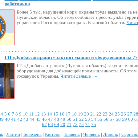
работников
Более 5 тыс. нарушений норм охраны труда выявлено за н
Луганской области. Об этом сообщает пресс-служба терри
управления Госгорпромнадзора в Луганской области.
Читат
ГП «Донбассантрацит» закупит машин и оборудования на 77 
ГП «Донбассантрацит» (Луганская область) закупит машин
оборудования для добывающей промышленности. Об этом 
госзакупок Украины.
Читати дальше »»
4
5
6
7
8
9
10
11
12
13
14
15
16
17
18
19
20
21
22
23
24
25
26
27
2
39
40
41
42
43
44
45
46
47
48
49
50
51
52
53
54
55
56
57
58
59
60
6
67
68
69
70
71
72
73
74
75
нь
|
Лютий
|
Березень
|
Квітень
|
Травень
|
Червень
|
Липень
|
Серпен