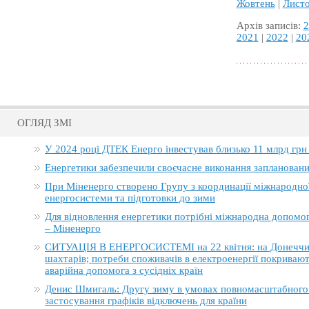
Жовтень
|
Лист
Архів записів:
2
2021
|
2022
|
20
ОГЛЯД ЗМІ
У 2024 році ДТЕК Енерго інвестував близько 11 млрд грн
Енергетики забезпечили своєчасне виконання заплановани
При Міненерго створено Групу з координації міжнародно
енергосистеми та підготовки до зими
Для відновлення енергетики потрібні міжнародна допомога
– Міненерго
СИТУАЦІЯ В ЕНЕРГОСИСТЕМІ на 22 квітня: на Донеччині
шахтарів; потреби споживачів в електроенергії покривают
аварійна допомога з сусідніх країн
Денис Шмигаль: Другу зиму в умовах повномасштабного в
застосування графіків відключень для країни