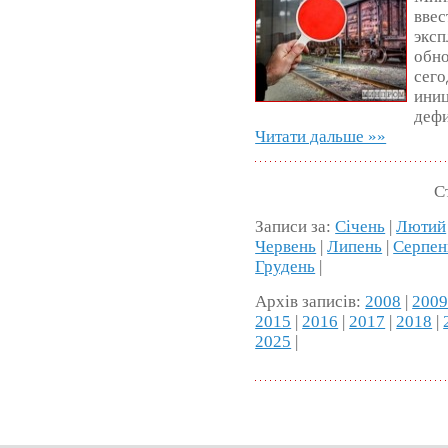
ввес
эксп
обно
сего
ини
дефи
Читати дальше »»
С
Записи за:
Січень
|
Лютий
Червень
|
Липень
|
Серпен
Грудень
|
Архів записів:
2008
|
200
2015
|
2016
|
2017
|
2018
|
2025
|