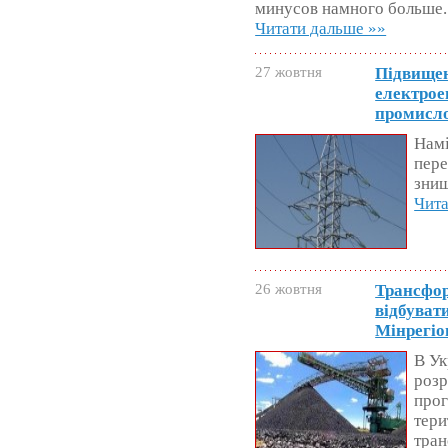
минусов намного больше. 
Читати дальше »»
27 жовтня
Підвищен
електрое
промисло
Нам
пере
знищ
Чита
26 жовтня
Трансфор
відбуват
Мінрегіо
В Ук
розр
прог
тери
тран