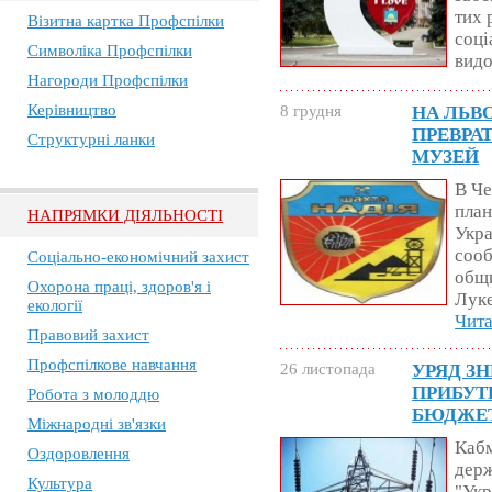
тих 
Візитна картка Профспілки
соці
Символіка Профспілки
видо
Нагороди Профспілки
Керівництво
8 грудня
НА ЛЬВ
ПРЕВРА
Структурні ланки
МУЗЕЙ
В Че
план
НАПРЯМКИ ДІЯЛЬНОСТІ
Укра
сооб
Соціально-економічний захист
общи
Охорона праці, здоров'я і
Луке
екології
Чита
Правовий захист
Профспілкове навчання
26 листопада
УРЯД З
ПРИБУТ
Робота з молоддю
БЮДЖЕ
Міжнародні зв'язки
Кабм
Оздоровлення
дер
Культура
"Укр