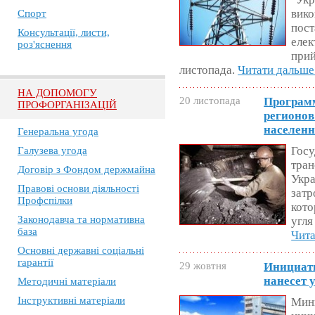
вико
Спорт
пост
Консультації, листи,
елек
роз'яснення
прий
листопада.
Читати дальше
НА ДОПОМОГУ
20 листопада
Програм
ПРОФОРГАНІЗАЦІЙ
регионов
населен
Генеральна угода
Госу
Галузева угода
тран
Договір з Фондом держмайна
Укра
Правові основи діяльності
затр
Профспілки
кото
Законодавча та нормативна
угля
база
Чита
Основні державні соціальні
гарантії
29 жовтня
Инициати
нанесет 
Методичні матеріали
Інструктивні матеріали
Мин