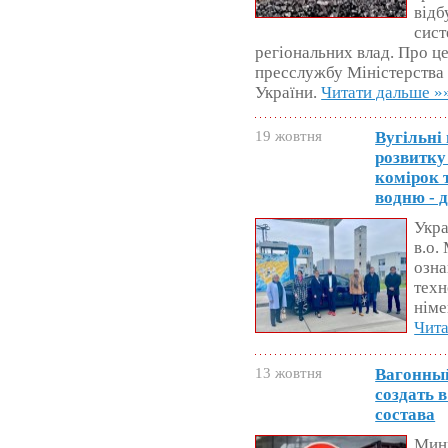
відб
сист
регіональних влад. Про ц
пресслужбу Міністерства 
України.
Читати дальше »
19 жовтня
Вугільні
розвитку
комірок 
водню - 
Укра
в.о.
озна
техн
німе
Чита
13 жовтня
Вагонный
создать 
состава
Мин