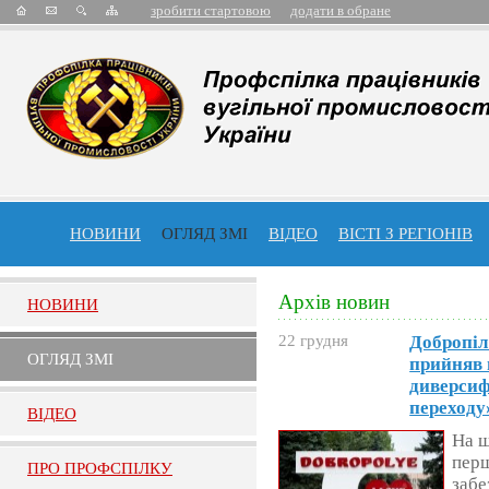
зробити стартовою
додати в обране
НОВИНИ
ОГЛЯД ЗМІ
ВІДЕО
ВІСТІ З РЕГІОНІВ
Архів новин
НОВИНИ
22 грудня
Добропіл
ОГЛЯД ЗМI
прийняв 
диверсиф
переходу
ВIДЕО
На ш
перш
ПРО ПРОФСПIЛКУ
забе