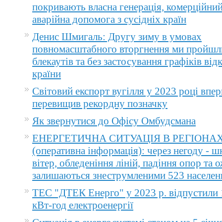
покривають власна генерація, комерційний
аварійна допомога з сусідніх країн
Денис Шмигаль: Другу зиму в умовах
повномасштабного вторгнення ми пройшл
блекаутів та без застосування графіків ві
країни
Світовий експорт вугілля у 2023 році впер
перевищив рекордну позначку
Як звернутися до Офісу Омбудсмана
ЕНЕРГЕТИЧНА СИТУАЦІЯ В РЕГІОНА
(оперативна інформація): через негоду - 
вітер, обледеніння ліній, падіння опор та 
залишаються знеструмленими 523 населен
ТЕС "ДТЕК Енерго" у 2023 р. відпустили 
кВт-год електроенергії