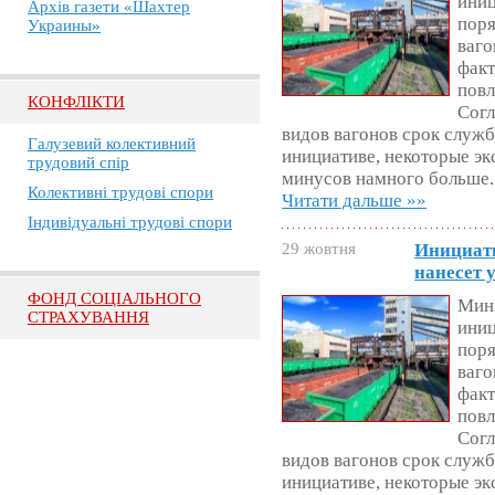
иниц
Архів газети «Шахтер
поря
Украины»
ваго
факт
повл
КОНФЛІКТИ
Согл
видов вагонов срок службы
Галузевий колективний
инициативе, некоторые э
трудовий спір
минусов намного больше. 
Колективні трудові спори
Читати дальше »»
Індивідуальні трудові спори
29 жовтня
Инициати
нанесет 
ФОНД СОЦІАЛЬНОГО
Мин
СТРАХУВАННЯ
иниц
поря
ваго
факт
повл
Согл
видов вагонов срок службы
инициативе, некоторые э