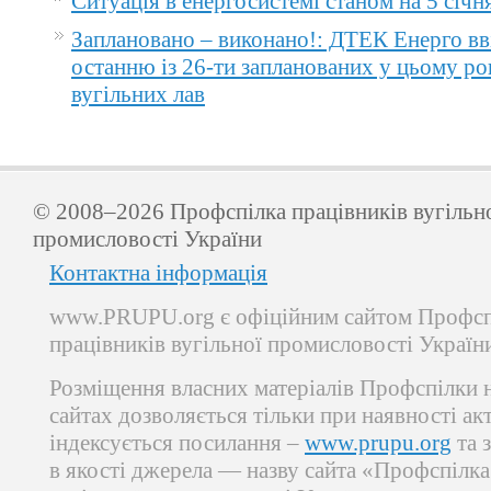
Ситуація в енергосистемі станом на 5 січн
Заплановано – виконано!: ДТЕК Енерго вв
останню із 26-ти запланованих у цьому ро
вугільних лав
© 2008–2026 Профспілка працівників вугільн
промисловості України
Контактна інформація
www.PRUPU.org є офіційним сайтом Профсп
працівників вугільної промисловості Україн
Розміщення власних матеріалів Профспілки 
сайтах дозволяється тільки при наявності ак
індексується посилання –
www.prupu.org
та 
в якості джерела — назву сайта «Профспілка