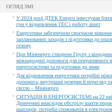
ОГЛЯД ЗМІ
У 2024 році ДТЕК Енерго інвестував близ
грн у відновлення ТЕС і роботу шахт
Енергетики забезпечили своєчасне викона
запланованих заходів з підготовки до опа
сезону
При Міненерго створено Групу з координа
міжнародної допомоги для оперативного 
енергосистеми та підготовки до зими
Для відновлення енергетики потрібні між
допомога, внутрішні резерви й перегляд т
світло – Міненерго
СИТУАЦІЯ В ЕНЕРГОСИСТЕМІ на 22 квіт
Донеччині внаслідок обстрілу шахти пора
шахтарів; потреби споживачів в електроене