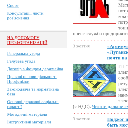
Мети
Спорт
потр
Консультації, листи,
кокс
роз'яснення
потр
тонн
пресс-служба предприяти
НА ДОПОМОГУ
ПРОФОРГАНІЗАЦІЙ
3 жовтня
«Артемуг
«Луганск
Генеральна угода
почти на
Галузева угода
ГП "
Договір з Фондом держмайна
элек
Правові основи діяльності
сооб
Профспілки
резу
элек
Законодавча та нормативна
база
наи
элек
Основні державні соціальні
(с НДС).
Читати дальше »
гарантії
Методичні матеріали
3 жовтня
Поджог ш
Інструктивні матеріали
быть мес