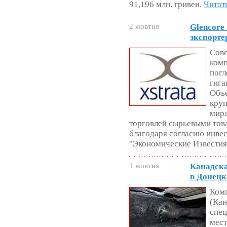
91,196 млн. гривен.
Читат
2 жовтня
Glencore
экспорте
Сов
комп
пог
гига
Объе
кру
мира
торговлей сырьевыми тов
благодаря согласию инве
"Экономические Известия
1 жовтня
Канадска
в Донецк
Комп
(Кан
спец
мест