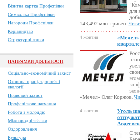
"Ко
Візитна картка Профспілки
для 
Символіка Профспілки
доб
Нагороди Профспілки
143,492 млн. гривен.
Чита
Керівництво
4 жовтня
«Мечел» 
Структурні ланки
квартале
Рос
план
НАПРЯМКИ ДІЯЛЬНОСТІ
увел
свои
Соціально-економічний захист
этом
Охорона праці, здоров'я і
конф
екології
экон
Правовий захист
«Мечел» Олег Коржов.
Чи
Профспілкове навчання
4 жовтня
Уголь ша
Робота з молоддю
отгружат
Міжнародні зв'язки
Авдеевск
Оздоровлення
С те
Культура
Бар