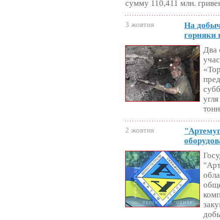
сумму 110,411 млн. гриве
3 жовтня
На добыч
горняки 
Два 
уча
«Тор
пред
субб
угля
тонн
2 жовтня
"Артемуг
оборудо
Госу
"Арт
обла
обще
комп
заку
доб