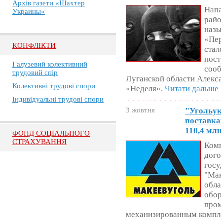
Архів газети «Шахтер
Напа
Украины»
райо
назы
«Пер
КОНФЛІКТИ
стал
пост
Галузевий колективний
сооб
трудовий спір
Луганской области Алекс
Колективні трудові спори
«Неделя».
Читати дальше
Індивідуальні трудові спори
3 жовтня
"Угольук
поставка
110,4 млн
ФОНД СОЦІАЛЬНОГО
СТРАХУВАННЯ
Комп
дого
гос
"Мак
обла
обо
пром
механизированным компле