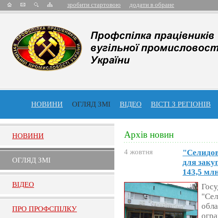
зробити стартовою
додати в обране
НОВИНИ
ОГЛЯД ЗМІ
ВІДЕО
ВІСТІ З РЕГІОНІВ
Архів новин
НОВИНИ
4 жовтня
"Селидо
ОГЛЯД ЗМI
для заку
143,5 мл
ВIДЕО
Госу
"Сел
обла
ПРО ПРОФСПIЛКУ
огра