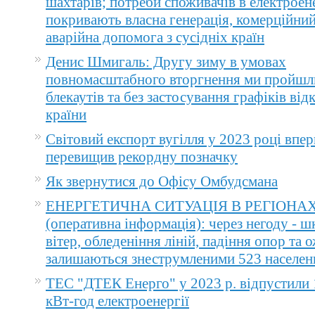
шахтарів; потреби споживачів в електроене
покривають власна генерація, комерційний
аварійна допомога з сусідніх країн
Денис Шмигаль: Другу зиму в умовах
повномасштабного вторгнення ми пройшл
блекаутів та без застосування графіків ві
країни
Світовий експорт вугілля у 2023 році впер
перевищив рекордну позначку
Як звернутися до Офісу Омбудсмана
ЕНЕРГЕТИЧНА СИТУАЦІЯ В РЕГІОНА
(оперативна інформація): через негоду - 
вітер, обледеніння ліній, падіння опор та 
залишаються знеструмленими 523 населен
ТЕС "ДТЕК Енерго" у 2023 р. відпустили 
кВт-год електроенергії