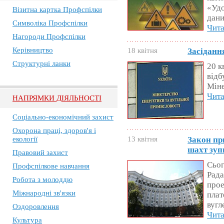
«Удо
Візитна картка Профспілки
дани
Символіка Профспілки
Чита
Нагороди Профспілки
Керівництво
18 квітня
Засіданн
Структурні ланки
20 к
відб
Міне
Чита
НАПРЯМКИ ДІЯЛЬНОСТІ
Соціально-економічний захист
Охорона праці, здоров'я і
екології
13 квітня
Закон пр
шахт зуп
Правовий захист
Сьог
Профспілкове навчання
Рада
Робота з молоддю
прое
Міжнародні зв'язки
пла
вугл
Оздоровлення
Чита
Культура