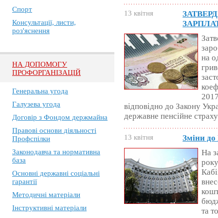
Спорт
13 квітня
ЗАТВЕР
Консультації, листи,
ЗАРПЛАТ
роз'яснення
Затв
заро
на о
НА ДОПОМОГУ
грив
ПРОФОРГАНІЗАЦІЙ
заст
коеф
Генеральна угода
2017
Галузева угода
відповідно до Закону Укр
державне пенсійне страх
Договір з Фондом держмайна
Правові основи діяльності
13 квітня
Зміни до
Профспілки
Законодавча та нормативна
На з
база
року
Кабі
Основні державні соціальні
внес
гарантії
кошт
Методичні матеріали
бюдж
Інструктивні матеріали
та т