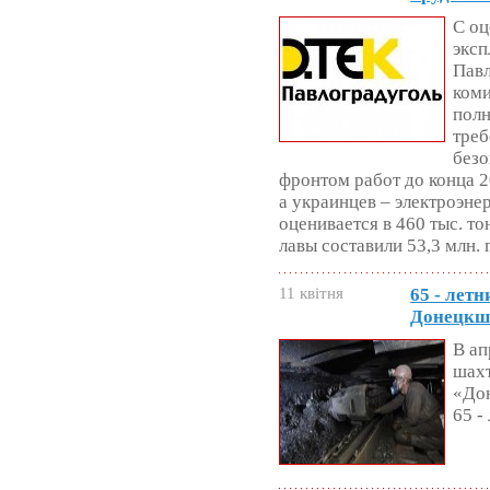
С оц
эксп
Павл
коми
полн
тре
безо
фронтом работ до конца 2
а украинцев – электроэне
оценивается в 460 тыс. т
лавы составили 53,3 млн. 
11 квітня
65 - лет
Донецкш
В ап
шах
«До
65 -