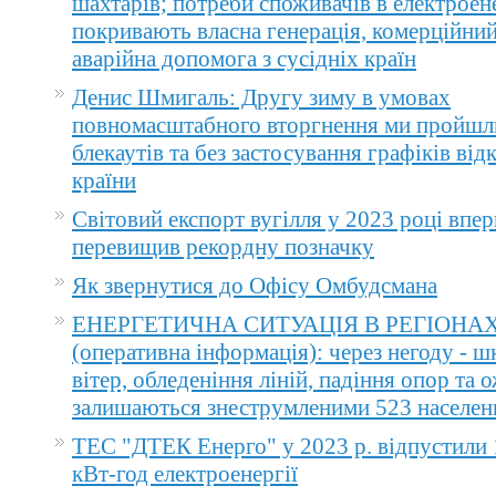
шахтарів; потреби споживачів в електроене
покривають власна генерація, комерційний
аварійна допомога з сусідніх країн
Денис Шмигаль: Другу зиму в умовах
повномасштабного вторгнення ми пройшл
блекаутів та без застосування графіків ві
країни
Світовий експорт вугілля у 2023 році впер
перевищив рекордну позначку
Як звернутися до Офісу Омбудсмана
ЕНЕРГЕТИЧНА СИТУАЦІЯ В РЕГІОНА
(оперативна інформація): через негоду - 
вітер, обледеніння ліній, падіння опор та 
залишаються знеструмленими 523 населен
ТЕС "ДТЕК Енерго" у 2023 р. відпустили 
кВт-год електроенергії