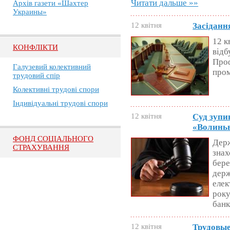
Читати дальше »»
Архів газети «Шахтер
Украины»
12 квітня
Засіданн
12 к
КОНФЛІКТИ
відб
Проф
Галузевий колективний
пром
трудовий спір
Колективні трудові спори
Індивідуальні трудові спори
12 квітня
Суд зупи
«Волиньв
ФОНД СОЦІАЛЬНОГО
Держ
СТРАХУВАННЯ
знах
бере
держ
елек
року
банк
12 квітня
Трудовые