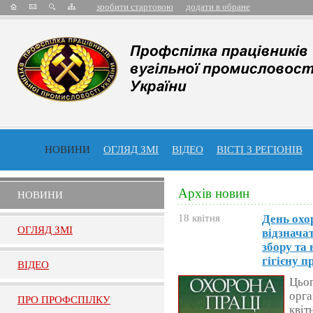
зробити стартовою
додати в обране
НОВИНИ
ОГЛЯД ЗМІ
ВІДЕО
ВІСТІ З РЕГІОНІВ
Архів новин
НОВИНИ
18 квітня
День охо
ОГЛЯД ЗМI
відзнача
збору та
гігієну п
ВIДЕО
Цьог
орга
ПРО ПРОФСПIЛКУ
квіт