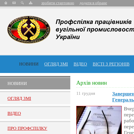
зробити стартовою
додати в обране
НОВИНИ
ОГЛЯД ЗМІ
ВІДЕО
ВІСТІ З РЕГІОНІВ
Архів новин
НОВИНИ
11 грудня
Завершен
ОГЛЯД ЗМI
Генераль
Вчер
ВIДЕО
пере
рабо
пере
ПРО ПРОФСПIЛКУ
Гене