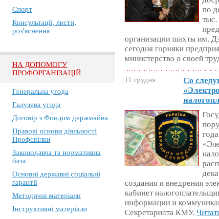
по д
Спорт
тыс.
Консультації, листи,
пре
роз'яснення
организации шахты им. Д
сегодня горняки предприя
министерство о своей тру
НА ДОПОМОГУ
ПРОФОРГАНІЗАЦІЙ
11 грудня
Со следу
«Электр
Генеральна угода
налогоп
Галузева угода
Госу
Договір з Фондом держмайна
пору
Правові основи діяльності
года
Профспілки
«Эле
Законодавча та нормативна
нало
база
расп
дека
Основні державні соціальні
гарантії
создания и внедрения эл
кабинет налогоплательщи
Методичні матеріали
информации и коммуника
Інструктивні матеріали
Секретариата КМУ.
Читат