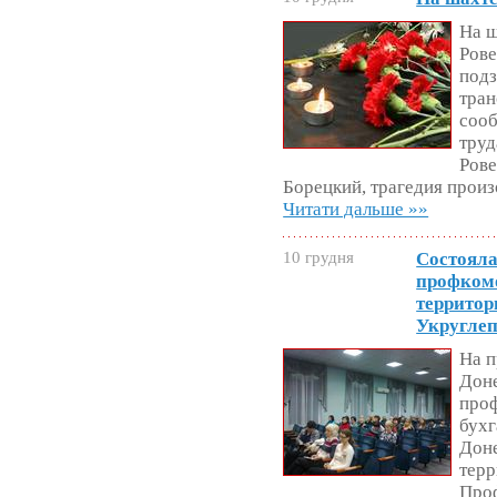
На 
Рове
под
тран
сооб
труд
Рове
Борецкий, трагедия произ
Читати дальше »»
10 грудня
Состояла
профком
территор
Укруглеп
На п
Доне
проф
бухг
Дон
терр
Про