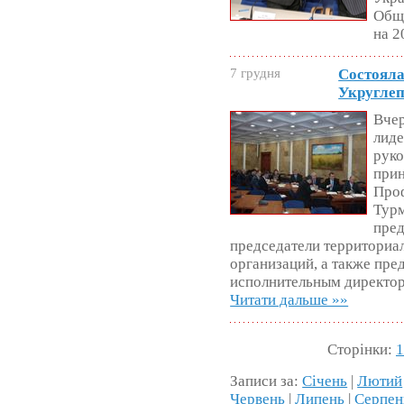
Общ
на 2
7 грудня
Состояла
Укругле
Вчер
лиде
руко
прин
Про
Турм
пред
председатели территори
организаций, а также пре
исполнительным директо
Читати дальше »»
Сторінки:
1
Записи за:
Січень
|
Лютий
Червень
|
Липень
|
Серпен