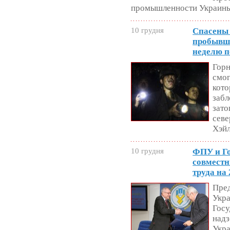
промышленности Украин
10 грудня
Спасены 
пробывши
неделю п
Горн
смог
кото
забл
зато
севе
Хэй
10 грудня
ФПУ и Го
совместн
труда на
Пре
Укра
Госу
надз
Укра