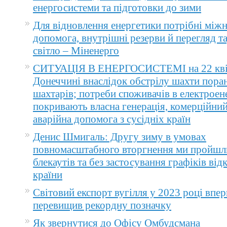
енергосистеми та підготовки до зими
Для відновлення енергетики потрібні між
допомога, внутрішні резерви й перегляд т
світло – Міненерго
СИТУАЦІЯ В ЕНЕРГОСИСТЕМІ на 22 квіт
Донеччині внаслідок обстрілу шахти пора
шахтарів; потреби споживачів в електроене
покривають власна генерація, комерційний
аварійна допомога з сусідніх країн
Денис Шмигаль: Другу зиму в умовах
повномасштабного вторгнення ми пройшл
блекаутів та без застосування графіків ві
країни
Світовий експорт вугілля у 2023 році впер
перевищив рекордну позначку
Як звернутися до Офісу Омбудсмана