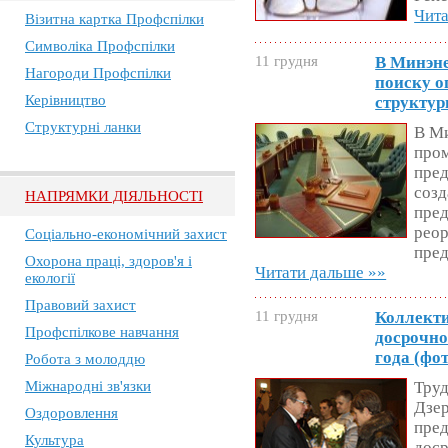
Чита
Візитна картка Профспілки
Символіка Профспілки
11 грудня
В Минэне
Нагороди Профспілки
поиску о
Керівництво
структур
Структурні ланки
В Ми
про
пред
созд
НАПРЯМКИ ДІЯЛЬНОСТІ
пре
реор
Соціально-економічний захист
пред
Охорона праці, здоров'я і
Читати дальше »»
екології
Правовий захист
11 грудня
Коллекти
Профспілкове навчання
досрочно
года (фо
Робота з молоддю
Міжнародні зв'язки
Труд
Дзер
Оздоровлення
пре
Культура
доср