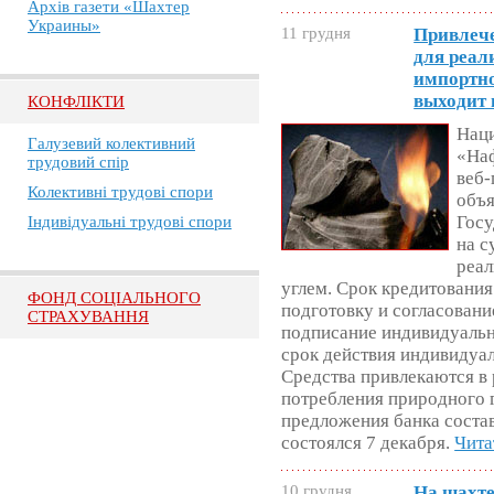
Архів газети «Шахтер
Украины»
11 грудня
Привлече
для реа
импортно
выходит 
КОНФЛІКТИ
Наци
Галузевий колективний
«Наф
трудовий спір
веб-
Колективні трудові спори
объя
Госу
Індивідуальні трудові спори
на с
реал
углем. Срок кредитования 
ФОНД СОЦІАЛЬНОГО
подготовку и согласован
СТРАХУВАННЯ
подписание индивидуальн
срок действия индивидуа
Средства привлекаются в
потребления природного 
предложения банка соста
состоялся 7 декабря.
Чита
10 грудня
На шахте