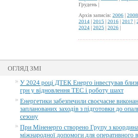
Грудень |
Архів записів:
2006
|
200
2014
|
2015
|
2016
|
2017
|
2024
|
2025
|
2026
|
ОГЛЯД ЗМІ
У 2024 році ДТЕК Енерго інвестував близ
грн у відновлення ТЕС і роботу шахт
Енергетики забезпечили своєчасне викона
запланованих заходів з підготовки до опа
сезону
При Міненерго створено Групу з координа
міжнародної допомоги для оперативного 