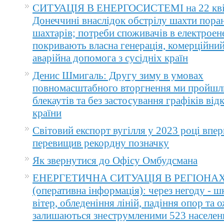
СИТУАЦІЯ В ЕНЕРГОСИСТЕМІ на 22 квіт
Донеччині внаслідок обстрілу шахти пора
шахтарів; потреби споживачів в електроене
покривають власна генерація, комерційний
аварійна допомога з сусідніх країн
Денис Шмигаль: Другу зиму в умовах
повномасштабного вторгнення ми пройшл
блекаутів та без застосування графіків ві
країни
Світовий експорт вугілля у 2023 році впер
перевищив рекордну позначку
Як звернутися до Офісу Омбудсмана
ЕНЕРГЕТИЧНА СИТУАЦІЯ В РЕГІОНА
(оперативна інформація): через негоду - 
вітер, обледеніння ліній, падіння опор та 
залишаються знеструмленими 523 населен