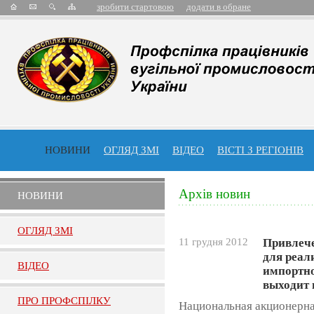
зробити стартовою
додати в обране
НОВИНИ
ОГЛЯД ЗМІ
ВІДЕО
ВІСТІ З РЕГІОНІВ
Архів новин
НОВИНИ
ОГЛЯД ЗМI
11 грудня 2012
Привлече
для реа
ВIДЕО
импортно
выходит 
ПРО ПРОФСПIЛКУ
Национальная акционерн