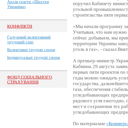
Архів газети «Шахтер
поручил Кабинету минист
Украины»
угольной промышленност
строительства пяти первы
«Мы начали программу зам
КОНФЛІКТИ
Учитывая, что нам нужно 
Галузевий колективний
сейчас добываем, мы при
трудовий спір
территории Украины завод
уголь в газ», - сказал Вик
Колективні трудові спори
Індивідуальні трудові спори
А премьер-министр Украи
Кабмина 29 августа заявил
первых пяти проектов по
ФОНД СОЦІАЛЬНОГО
годы можно ожидать усил
СТРАХУВАННЯ
государства, дальнейшег
газа, обеспечения стабил
угледобывающих предпри
рядового угля ежегодно, 
мест и сохранения тех раб
угледобывающих предприя
По материалам
«Коммерс