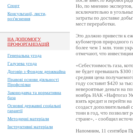
после вместо Кировоградс
Спорт
Но, по мнению экспертов,
исключительно в угольных
Консультації, листи,
затраты по доставке добы
роз'яснення
мест переработки.
Это должно привести к е
НА ДОПОМОГУ
кубометров природного г
ПРОФОРГАНІЗАЦІЙ
более чем 1 млн. тонн укр
отмечают, что инвестиции
Генеральна угода
Галузева угода
«Себестоимость газа, кот
не будет превышать $300 
Договір з Фондом держмайна
средняя цена получаемог
Правові основи діяльності
году составит $420 за ты
Профспілки
невероятные деньги на по
Законодавча та нормативна
ноябрь НАК «Нафтогаз Ук
база
взять кредит и перейти н
Основні державні соціальні
создаст дополнительный сп
гарантії
тонн в год, что позволит
стране», - сообщил источ
Методичні матеріали
Інструктивні матеріали
Напомним, 11 сентября П