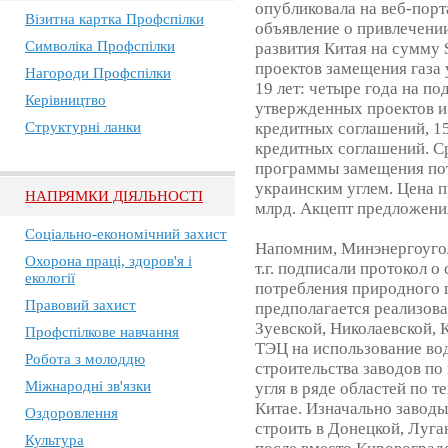
опубликовала на веб-пор
Візитна картка Профспілки
объявление о привлечении
Символіка Профспілки
развития Китая на сумму 
проектов замещения газа 
Нагороди Профспілки
19 лет: четыре года на по
Керівництво
утвержденных проектов 
Структурні ланки
кредитных соглашений, 15
кредитных соглашений. С
программы замещения пот
украинским углем. Цена п
НАПРЯМКИ ДІЯЛЬНОСТІ
млрд. Акцепт предложения
Соціально-економічний захист
Напомним, Минэнергоугол
Охорона праці, здоров'я і
т.г. подписали протокол 
екології
потребления природного 
Правовий захист
предполагается реализова
Зуевской, Николаевской,
Профспілкове навчання
ТЭЦ на использование вод
Робота з молоддю
строительства заводов по
Міжнародні зв'язки
угля в ряде областей по т
Китае. Изначально заводы
Оздоровлення
строить в Донецкой, Луга
Культура