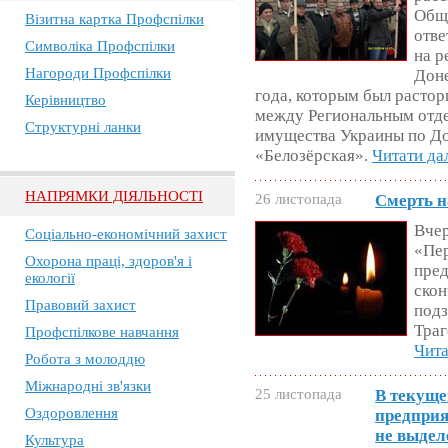
Обще
Візитна картка Профспілки
отве
Символіка Профспілки
на р
Нагороди Профспілки
Доне
года, которым был расто
Керівництво
между Региональным отд
Структурні ланки
имущества Украины по Д
«Белозёрская».
Читати да
НАПРЯМКИ ДІЯЛЬНОСТІ
26 листопада
Смерть н
Вчер
Соціально-економічний захист
«Пер
Охорона праці, здоров'я і
пре
екології
скон
Правовий захист
подз
Траг
Профспілкове навчання
Чита
Робота з молоддю
Міжнародні зв'язки
25 листопада
В текуще
Оздоровлення
предприя
не выдел
Культура