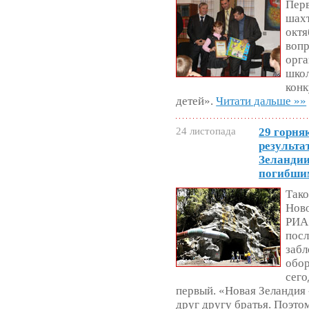
Пер
шахт
октя
вопр
орга
школ
конк
детей».
Читати дальше »»
24 листопада
29 горня
результа
Зеландии
погибши
Тако
Ново
РИА 
пос
забл
обор
сего
первый. «Новая Зеландия -
друг другу братья. Поэто