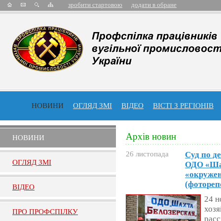
зробити стартовою
додати в обране
НОВИНИ
ОГЛЯД ЗМІ
ВІДЕО
ВІСТІ З РЕГІОНІВ
Архів новин
НОВИНИ
26 листопада
Суд по д
ОГЛЯД ЗМI
ОДО «Шах
«окружен
(фотореп
ВIДЕО
24 н
хозя
ПРО ПРОФСПIЛКУ
рас