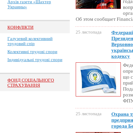
года
Архів газети «Шахтер
Украины»
вопр
орга
Об этом сообщает Financi
КОНФЛІКТИ
25 листопада
Федераці
Президен
Галузевий колективний
трудовий спір
Верховно
українсь
Колективні трудові спори
кодексу
Індивідуальні трудові спори
Феде
опри
що с
ФОНД СОЦІАЛЬНОГО
при
СТРАХУВАННЯ
Пода
розм
ФПУ
25 листопада
Охрана т
предприя
города Б