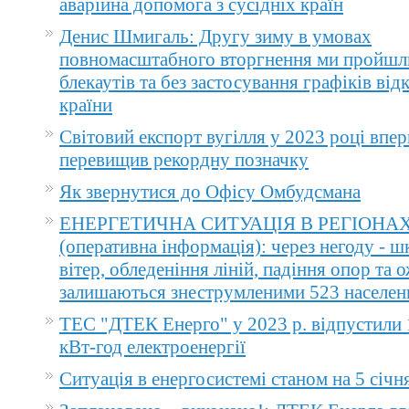
аварійна допомога з сусідніх країн
Денис Шмигаль: Другу зиму в умовах
повномасштабного вторгнення ми пройшл
блекаутів та без застосування графіків ві
країни
Світовий експорт вугілля у 2023 році впер
перевищив рекордну позначку
Як звернутися до Офісу Омбудсмана
ЕНЕРГЕТИЧНА СИТУАЦІЯ В РЕГІОНА
(оперативна інформація): через негоду - 
вітер, обледеніння ліній, падіння опор та 
залишаються знеструмленими 523 населен
ТЕС "ДТЕК Енерго" у 2023 р. відпустили 
кВт-год електроенергії
Ситуація в енергосистемі станом на 5 січн