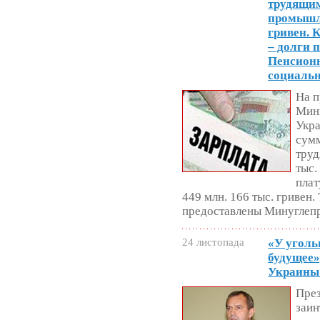
трудящим
промышле
гривен. 
– долги 
Пенсион
социальн
На п
Мин
Укра
сумм
труд
тыс.
плат
449 млн. 166 тыс. гривен
предоставлены Минуглеп
24 листопада
«У уголь
будущее»
Украины
През
заин