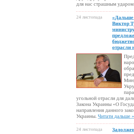
для нас страшным ударом»
24 листопада
«Дальше 
Виктор Т
министру
предложе
бюджетн
отрасли 
Пред
наро
обра
пред
Мин
Укр
пар
угольной отрасли для дал
Закона Украины «О Госуд
направления данного зак
Украины.
Читати дальше 
24 листопада
Задолжен