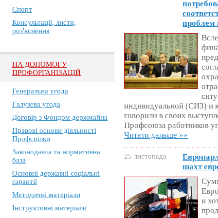
потребов
Спорт
соответс
Консультації, листи,
проблем 
роз'яснення
Всле
фина
пре
НА ДОПОМОГУ
согл
ПРОФОРГАНІЗАЦІЙ
охра
отра
Генеральна угода
ситу
Галузева угода
индивидуальной (СИЗ) и 
говорили в своих выступ
Договір з Фондом держмайна
Профсоюза работников у
Правові основи діяльності
Читати дальше »»
Профспілки
Законодавча та нормативна
25 листопада
Европарл
база
шахт евр
Основні державні соціальні
Сумм
гарантії
Евро
Методичні матеріали
и хо
Інструктивні матеріали
прод