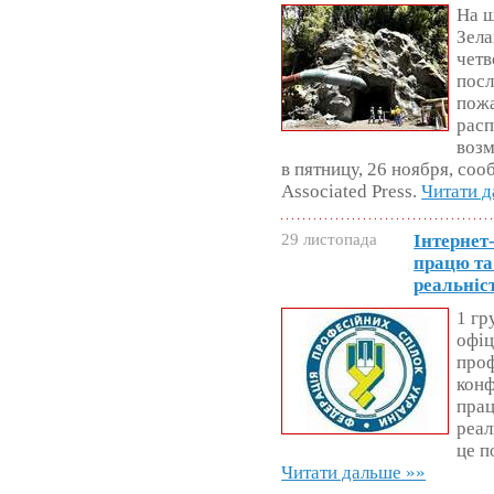
На ш
Зела
четв
посл
пожа
расп
возм
в пятницу, 26 ноября, со
Associated Press.
Читати д
29 листопада
Інтернет
працю та
реальніс
1 гр
офіц
проф
конф
прац
реал
це п
Читати дальше »»