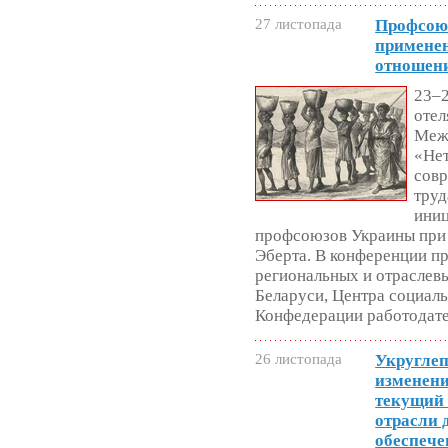
27 листопада
Профсою
применен
отношен
23–2
отел
Меж
«Нет
совр
труд
ини
профсоюзов Украины при
Эберта. В конференции п
региональных и отраслев
Беларуси, Центра социал
Конфедерации работодат
26 листопада
Укруглеп
изменени
текущий 
отрасли 
обеспеч