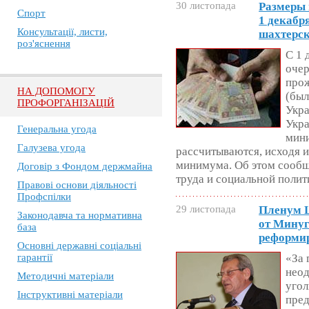
30 листопада
Размеры 
Спорт
1 декабр
Консультації, листи,
шахтерск
роз'яснення
С 1 
оче
прож
НА ДОПОМОГУ
(был
ПРОФОРГАНІЗАЦІЙ
Укр
Укра
Генеральна угода
мини
Галузева угода
рассчитываются, исходя 
минимума. Об этом сообщ
Договір з Фондом держмайна
труда и социальной поли
Правові основи діяльності
Профспілки
29 листопада
Пленум 
Законодавча та нормативна
от Минуг
база
реформи
Основні державні соціальні
гарантії
«За 
нео
Методичні матеріали
угол
Інструктивні матеріали
пре