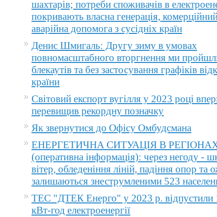
шахтарів; потреби споживачів в електроене
покривають власна генерація, комерційний
аварійна допомога з сусідніх країн
Денис Шмигаль: Другу зиму в умовах
повномасштабного вторгнення ми пройшл
блекаутів та без застосування графіків ві
країни
Світовий експорт вугілля у 2023 році впер
перевищив рекордну позначку
Як звернутися до Офісу Омбудсмана
ЕНЕРГЕТИЧНА СИТУАЦІЯ В РЕГІОНА
(оперативна інформація): через негоду - 
вітер, обледеніння ліній, падіння опор та 
залишаються знеструмленими 523 населен
ТЕС "ДТЕК Енерго" у 2023 р. відпустили 
кВт-год електроенергії