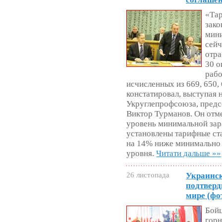
«Та
зако
мини
сейч
отра
30 о
рабо
исчисленных из 669, 650, 
констатировал, выступая 
Укруглепрофсоюза, пред
Виктор Турманов. Он отме
уровень минимальной зара
установлены тарифные став
на 14% ниже минимально 
уровня.
Читати дальше »»
26 листопада
Украинск
подтверд
мире (фо
Бойц
горн