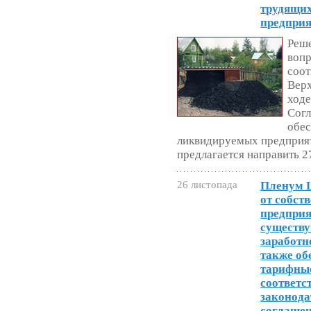
трудящих
предпри
Реше
вопр
соо
Верх
ходе
Согл
обес
ликвидируемых предприят
предлагается направить 2
26 листопада
Пленум 
от собст
предприя
существ
заработно
также об
тарифные
соответс
законода
соглаше