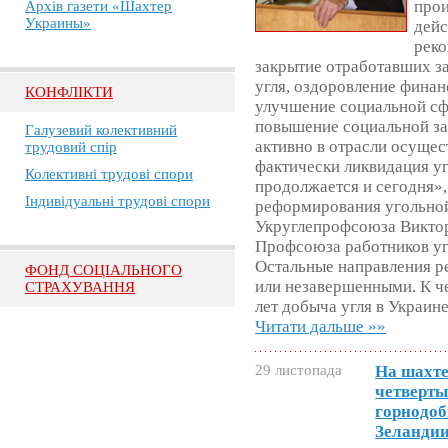
про
Архів газети «Шахтер
Украины»
дейс
реко
закрытие отработавших з
угля, оздоровление финан
КОНФЛІКТИ
улучшение социальной сф
повышение социальной за
Галузевий колективний
активно в отрасли осущес
трудовий спір
фактически ликвидация у
Колективні трудові спори
продолжается и сегодня»,
Індивідуальні трудові спори
реформирования угольной
Укруглепрофсоюза Виктор
Профсоюза работников у
Остальные направления р
ФОНД СОЦІАЛЬНОГО
или незавершенными. К ч
СТРАХУВАННЯ
лет добыча угля в Украине
Читати дальше »»
29 листопада
На шахте
четверты
горнодо
Зеландии