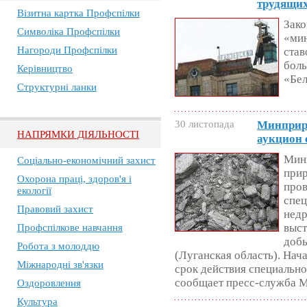
трудящих
Візитна картка Профспілки
Зако
Символіка Профспілки
«мин
Нагороди Профспілки
став
бол
Керівництво
«Бел
Структурні ланки
30 листопада
Минприро
НАПРЯМКИ ДІЯЛЬНОСТІ
аукцион 
Мин
Соціально-економічний захист
прир
Охорона праці, здоров'я і
пров
екології
спец
Правовий захист
недр
выст
Профспілкове навчання
добы
Робота з молоддю
(Луганская область). Нача
Міжнародні зв'язки
срок действия специально
сообщает пресс-служба 
Оздоровлення
Культура