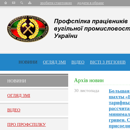
зробити стартовою
додати в обране
НОВИНИ
ОГЛЯД ЗМІ
ВІДЕО
ВІСТІ З РЕГІОНІВ
Архів новин
НОВИНИ
30 листопада
Большая 
ОГЛЯД ЗМI
шахты «Б
тарифных
рассчита
ВIДЕО
минималь
гривен. С
ПРО ПРОФСПIЛКУ
присоеди