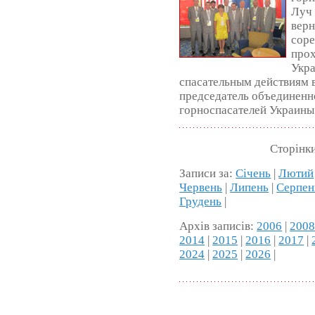
Луч 
вер
соре
прох
Укра
спасательным действиям 
председатель объединен
горноспасателей Украины
Сторінк
Записи за:
Січень
|
Лютий
Червень
|
Липень
|
Серпен
Грудень
|
Архів записів:
2006
|
200
2014
|
2015
|
2016
|
2017
|
2024
|
2025
|
2026
|