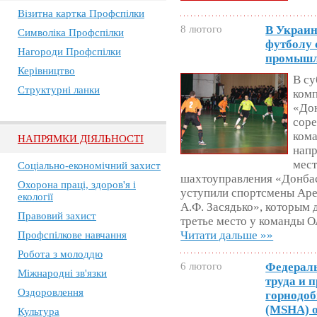
Візитна картка Профспілки
8 лютого
В Украин
Символіка Профспілки
футболу 
Нагороди Профспілки
промышл
Керівництво
В су
Структурні ланки
ком
«Дон
соре
кома
НАПРЯМКИ ДІЯЛЬНОСТІ
напр
мест
Соціально-економічний захист
шахтоуправления «Донба
Охорона праці, здоров'я і
уступили спортсмены Ар
екології
А.Ф. Засядько», которым 
Правовий захист
третье место у команды 
Читати дальше »»
Профспілкове навчання
Робота з молоддю
6 лютого
Федерал
Міжнародні зв'язки
труда и 
Оздоровлення
горнодо
(MSHA) о
Культура