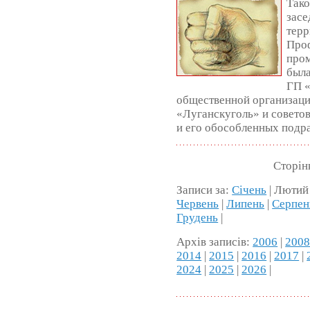
Тако
засе
терр
Про
пром
была
ГП «
общественной организаци
«Луганскуголь» и совето
и его обособленных подр
Сторін
Записи за:
Січень
| Лютий
Червень
|
Липень
|
Серпен
Грудень
|
Архів записів:
2006
|
200
2014
|
2015
|
2016
|
2017
|
2024
|
2025
|
2026
|