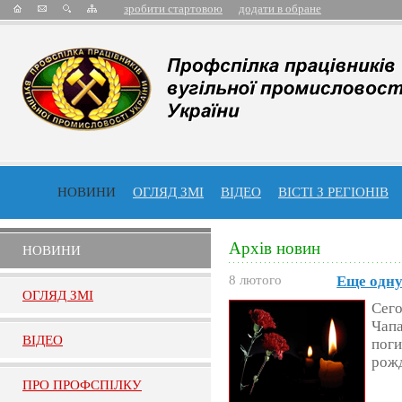
зробити стартовою
додати в обране
НОВИНИ
ОГЛЯД ЗМІ
ВІДЕО
ВІСТІ З РЕГІОНІВ
Архів новин
НОВИНИ
8 лютого
Еще одну
ОГЛЯД ЗМI
Сего
Чапа
ВIДЕО
поги
рож
ПРО ПРОФСПIЛКУ