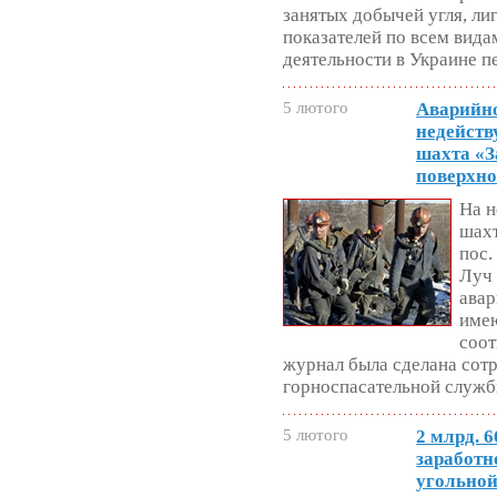
занятых добычей угля, лиг
показателей по всем вид
деятельности в Украине п
5 лютого
Аварийно
недейств
шахта «З
поверхно
На 
шахт
пос.
Луч 
авар
име
соот
журнал была сделана сот
горноспасательной службы
5 лютого
2 млрд. 6
заработн
угольно