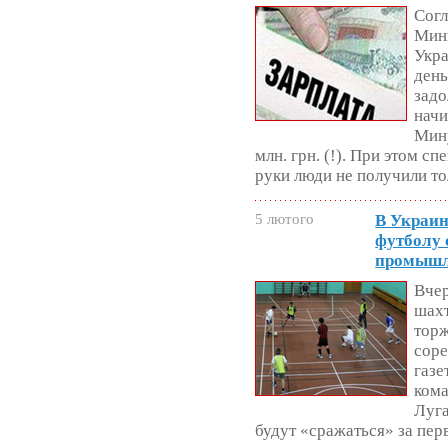
Сог
Мин
Укра
день
задо
начи
Мину
млн. грн. (!). При этом 
руки люди не получили тол
5 лютого
В Украин
футболу 
промышл
Вчер
шахт
торж
соре
газе
кома
Луга
будут «сражаться» за пер