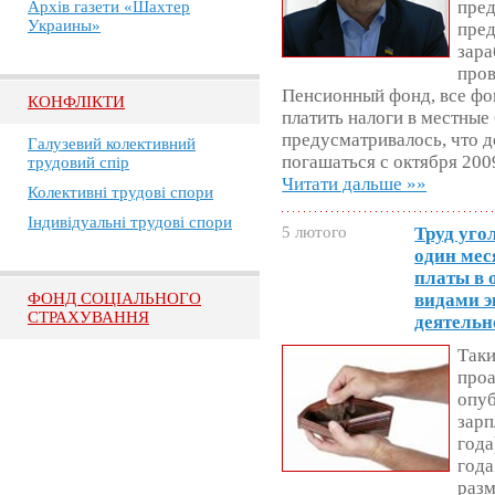
пред
Архів газети «Шахтер
Украины»
пред
зара
пров
Пенсионный фонд, все фо
КОНФЛІКТИ
платить налоги в местны
предусматривалось, что д
Галузевий колективний
погашаться с октября 200
трудовий спір
Читати дальше »»
Колективні трудові спори
Індивідуальні трудові спори
5 лютого
Труд уго
один мес
платы в 
ФОНД СОЦІАЛЬНОГО
видами э
СТРАХУВАННЯ
деятельн
Таки
про
опуб
зарп
года
года
разм