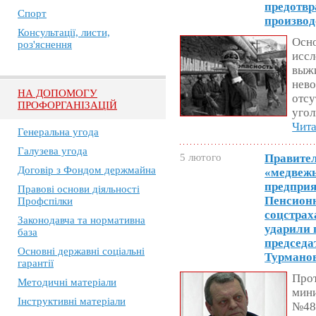
предотвр
Спорт
производ
Консультації, листи,
Осно
роз'яснення
иссл
выжи
нево
НА ДОПОМОГУ
отсу
ПРОФОРГАНІЗАЦІЙ
уго
Чита
Генеральна угода
Галузева угода
5 лютого
Правител
Договір з Фондом держмайна
«медвежь
предприя
Правові основи діяльності
Пенсион
Профспілки
соцстрах
Законодавча та нормативна
ударили 
база
председа
Основні державні соціальні
Турмано
гарантії
Про
Методичні матеріали
мини
Інструктивні матеріали
№48,