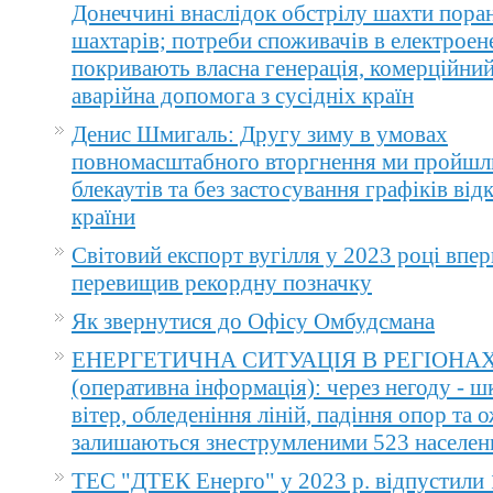
Донеччині внаслідок обстрілу шахти пора
шахтарів; потреби споживачів в електроене
покривають власна генерація, комерційний
аварійна допомога з сусідніх країн
Денис Шмигаль: Другу зиму в умовах
повномасштабного вторгнення ми пройшл
блекаутів та без застосування графіків ві
країни
Світовий експорт вугілля у 2023 році впер
перевищив рекордну позначку
Як звернутися до Офісу Омбудсмана
ЕНЕРГЕТИЧНА СИТУАЦІЯ В РЕГІОНА
(оперативна інформація): через негоду - 
вітер, обледеніння ліній, падіння опор та 
залишаються знеструмленими 523 населен
ТЕС "ДТЕК Енерго" у 2023 р. відпустили 