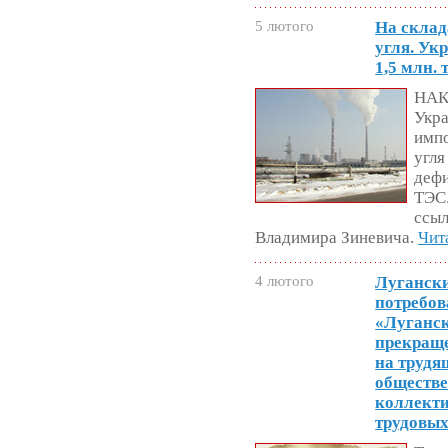
5 лютого
На склад
угля. Ук
1,5 млн.
НАК
Укра
импо
угля
дефи
ТЭС
ссыл
Владимира Зиневича.
Чит
4 лютого
Луганск
потребов
«Луганск
прекращ
на трудя
обществе
коллекти
трудовых