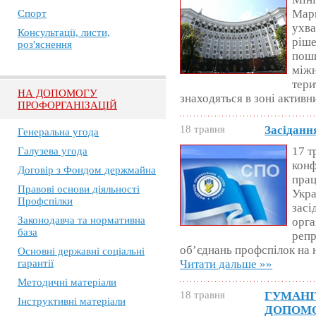
Мари
Спорт
ухва
Консультації, листи,
ріше
роз'яснення
поши
міжн
тери
НА ДОПОМОГУ
знаходяться в зоні активн
ПРОФОРГАНІЗАЦІЙ
18 травня
Засідан
Генеральна угода
17 т
Галузева угода
конф
Договір з Фондом держмайна
прац
Правові основи діяльності
Укра
Профспілки
засі
Законодавча та нормативна
орга
база
репр
об’єднань профспілок на 
Основні державні соціальні
гарантії
Читати дальше »»
Методичні матеріали
18 травня
ГУМАНІ
Інструктивні матеріали
ДОПОМ