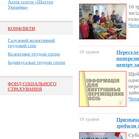
Архів газети «Шахтер
16 т
Украины»
засі
голо
Чита
КОНФЛІКТИ
Галузевий колективний
трудовий спір
18 травня
Переселе
Колективні трудові спори
попередн
Індивідуальні трудові спори
центру з
Щоб 
одно
ФОНД СОЦІАЛЬНОГО
пере
СТРАХУВАННЯ
зайн
Чита
18 травня
Признача
зробили з
Субс