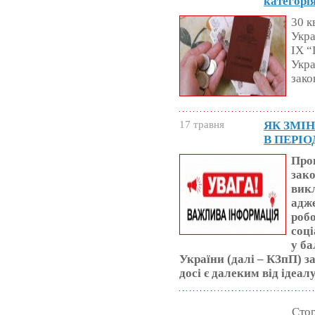
категорі
30 к
Укра
IX “
Укра
зако
17 травня
ЯК ЗМІ
В ПЕРІ
Проц
зак
викл
адже
робо
соці
у ба
України (далі – КЗпП) за
досі є далеким від ідеалу
Сто