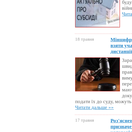
буду
війн
Чита
18 травня
Мінцифри
взяти уч
дистанці
Зара
швид
прав
виму
пере
мают
доку
подати їх до суду, можуть
Читати дальше »»
17 травня
Роз'ясне
призначе