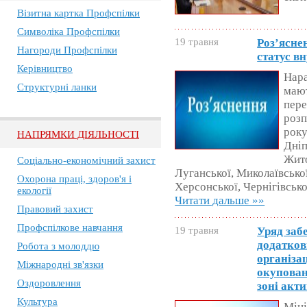
Візитна картка Профспілки
Символіка Профспілки
19 травня
Роз’ясне
Нагороди Профспілки
статус в
Керівництво
Нара
Структурні ланки
мают
пере
розп
року
НАПРЯМКИ ДІЯЛЬНОСТІ
Дніп
Жито
Соціально-економічний захист
Луганської, Миколаївської
Охорона праці, здоров'я і
Херсонської, Чернігівсько
екології
Читати дальше »»
Правовий захист
Профспілкове навчання
19 травня
Уряд заб
додатков
Робота з молоддю
організа
Міжнародні зв'язки
окупован
Оздоровлення
зоні акт
Культура
Міні