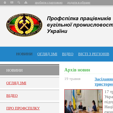
зробити стартовою
додати в обране
НОВИНИ
ОГЛЯД ЗМІ
ВІДЕО
ВІСТІ З РЕГІОНІВ
Архів новин
НОВИНИ
19 травня
Засіданн
ОГЛЯД ЗМI
тристоро
17 т
ВIДЕО
Укра
підп
Наці
ПРО ПРОФСПIЛКУ
екон