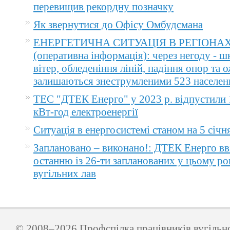
перевищив рекордну позначку
Як звернутися до Офісу Омбудсмана
ЕНЕРГЕТИЧНА СИТУАЦІЯ В РЕГІОНА
(оперативна інформація): через негоду - 
вітер, обледеніння ліній, падіння опор та 
залишаються знеструмленими 523 населен
ТЕС "ДТЕК Енерго" у 2023 р. відпустили 
кВт-год електроенергії
Ситуація в енергосистемі станом на 5 січн
Заплановано – виконано!: ДТЕК Енерго вв
останню із 26-ти запланованих у цьому ро
вугільних лав
© 2008–2026 Профспілка працівників вугільн