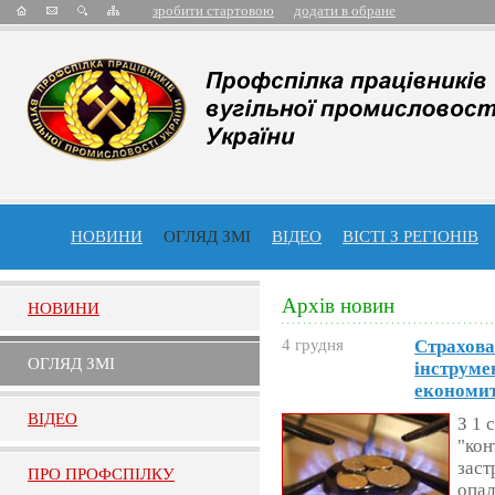
зробити стартовою
додати в обране
НОВИНИ
ОГЛЯД ЗМІ
ВІДЕО
ВІСТІ З РЕГІОНІВ
Архів новин
НОВИНИ
4 грудня
Страхова
ОГЛЯД ЗМI
інструмен
економи
ВIДЕО
З 1 
"кон
заст
ПРО ПРОФСПIЛКУ
опал