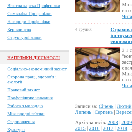
Міне
Візитна картка Профспілки
на г
Символіка Профспілки
Чита
Нагороди Профспілки
4 грудня
Страхова
Керівництво
інструмен
Структурні ланки
економи
З 1 
"кон
НАПРЯМКИ ДІЯЛЬНОСТІ
заст
опал
Соціально-економічний захист
Міне
Охорона праці, здоров'я і
на г
екології
Чита
Правовий захист
Профспілкове навчання
Записи за:
Січень
|
Лютий
Робота з молоддю
Липень
|
Серпень
|
Вересе
Міжнародні зв'язки
Оздоровлення
Архів записів:
2008
|
200
2015
|
2016
|
2017
|
2018
| 
Культура