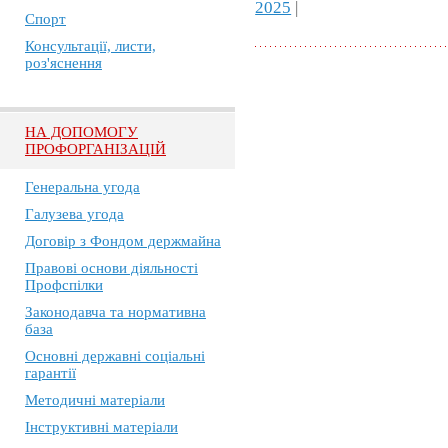
2025
|
Спорт
Консультації, листи,
роз'яснення
НА ДОПОМОГУ
ПРОФОРГАНІЗАЦІЙ
Генеральна угода
Галузева угода
Договір з Фондом держмайна
Правові основи діяльності
Профспілки
Законодавча та нормативна
база
Основні державні соціальні
гарантії
Методичні матеріали
Інструктивні матеріали