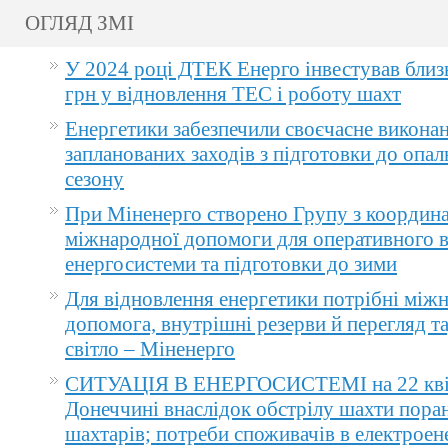
ОГЛЯД ЗМІ
У 2024 році ДТЕК Енерго інвестував близ
грн у відновлення ТЕС і роботу шахт
Енергетики забезпечили своєчасне викона
запланованих заходів з підготовки до опа
сезону
При Міненерго створено Групу з координа
міжнародної допомоги для оперативного 
енергосистеми та підготовки до зими
Для відновлення енергетики потрібні між
допомога, внутрішні резерви й перегляд т
світло – Міненерго
СИТУАЦІЯ В ЕНЕРГОСИСТЕМІ на 22 квіт
Донеччині внаслідок обстрілу шахти пора
шахтарів; потреби споживачів в електроене