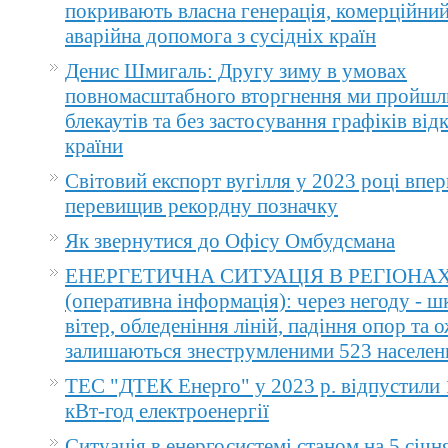
покривають власна генерація, комерційний
аварійна допомога з сусідніх країн
Денис Шмигаль: Другу зиму в умовах
повномасштабного вторгнення ми пройшл
блекаутів та без застосування графіків ві
країни
Світовий експорт вугілля у 2023 році впер
перевищив рекордну позначку
Як звернутися до Офісу Омбудсмана
ЕНЕРГЕТИЧНА СИТУАЦІЯ В РЕГІОНА
(оперативна інформація): через негоду - 
вітер, обледеніння ліній, падіння опор та 
залишаються знеструмленими 523 населен
ТЕС "ДТЕК Енерго" у 2023 р. відпустили 
кВт-год електроенергії
Ситуація в енергосистемі станом на 5 січн