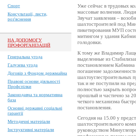
Уже сейчас в трудовых ко
Спорт
массовые волнения. Люд
Консультації, листи,
Звучат заявления – возоб
роз'яснення
шахтостроителей под Мин
пикетирования МУП состо
митингом у здания Кабми
НА ДОПОМОГУ
голодовки.
ПРОФОРГАНІЗАЦІЙ
К тому же Владимир Лаще
Генеральна угода
выделенные из Стабилиза
постановлением Кабмина 
Галузева угода
погашение задолженности
Договір з Фондом держмайна
шахтоуглестроительных пр
Правові основи діяльності
так и не поступили на пр
Профспілки
полностью закрыть вопрос
Законодавча та нормативна
прошлый и частично за 20
база
четкого механизма быстр
постановления.
Основні державні соціальні
гарантії
Сегодня на 15.00 у предс
Методичні матеріали
шахтостроительного компл
Інструктивні матеріали
руководством Минуглепр