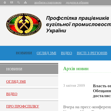
зробити стартовою
додати в обране
НОВИНИ
ОГЛЯД ЗМІ
ВІДЕО
ВІСТІ З РЕГІОНІВ
Архів новин
НОВИНИ
ОГЛЯД ЗМI
3 квітня 2009
Власть о
Обещанны
ВIДЕО
досталис
ПРО ПРОФСПIЛКУ
Вчера на пресс-конферен