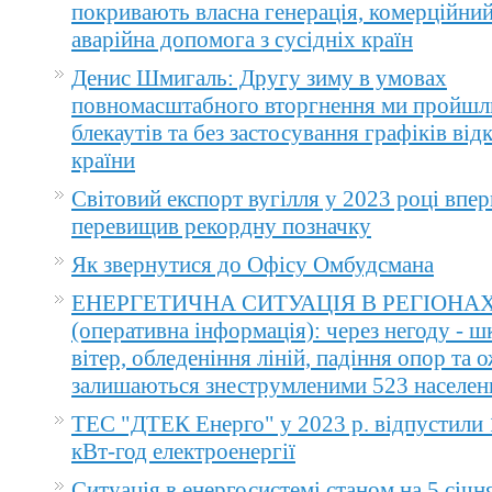
покривають власна генерація, комерційний
аварійна допомога з сусідніх країн
Денис Шмигаль: Другу зиму в умовах
повномасштабного вторгнення ми пройшл
блекаутів та без застосування графіків ві
країни
Світовий експорт вугілля у 2023 році впер
перевищив рекордну позначку
Як звернутися до Офісу Омбудсмана
ЕНЕРГЕТИЧНА СИТУАЦІЯ В РЕГІОНА
(оперативна інформація): через негоду - 
вітер, обледеніння ліній, падіння опор та 
залишаються знеструмленими 523 населен
ТЕС "ДТЕК Енерго" у 2023 р. відпустили 
кВт-год електроенергії
Ситуація в енергосистемі станом на 5 січн