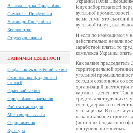
Украины Юлия Тимошенко 
Візитна картка Профспілки
існує заборгованості пер
вугільної промисловості 
Символіка Профспілки
всіма тими, хто сьогодні 
Нагороди Профспілки
вугільної галузі, включаю
Керівництво
И если по имеющимся у н
Структурні ланки
действительно начали пос
заработной платы, то тр
комплекса Украины опять 
НАПРЯМКИ ДІЯЛЬНОСТІ
Как заявил председатель
территориальной организ
Соціально-економічний захист
угольной промышленност
Охорона праці, здоров'я і
сегодня созвонился со в
екології
организаций шахтостроите
Правовий захист
картина – денег нет. Так
средств для трудящихся у
Профспілкове навчання
господдержка на себестои
Робота з молоддю
угольщикам. В отдельную
Міжнародні зв'язки
на капитальное строитель
(источник бюджетного фи
Оздоровлення
поступило ни копейки.
Культура