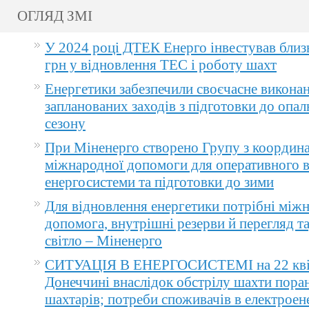
ОГЛЯД ЗМІ
У 2024 році ДТЕК Енерго інвестував близ
грн у відновлення ТЕС і роботу шахт
Енергетики забезпечили своєчасне викона
запланованих заходів з підготовки до опа
сезону
При Міненерго створено Групу з координа
міжнародної допомоги для оперативного 
енергосистеми та підготовки до зими
Для відновлення енергетики потрібні між
допомога, внутрішні резерви й перегляд т
світло – Міненерго
СИТУАЦІЯ В ЕНЕРГОСИСТЕМІ на 22 квіт
Донеччині внаслідок обстрілу шахти пора
шахтарів; потреби споживачів в електроене