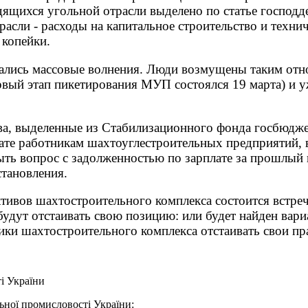
ящихся угольной отрасли выделено по статье господде
асли - расходы на капитальное строительство и техн
 копейки.
чались массовые волнения. Люди возмущены таким отн
вый этап пикетирования МУП состоялся 19 марта) и у
ва, выделенные из Стабилизационного фонда госбюдже
ате работникам шахтоуглестроительных предприятий, в 
ть вопрос с задолженностью по зарплате за прошлый и 
становления.
ктивов шахтостроительного комплекса состоится встр
дут отстаивать свою позицию: или будет найден вариа
ики шахтостроительного комплекса отстаивать свои пр
і України
ьної промисловості України: