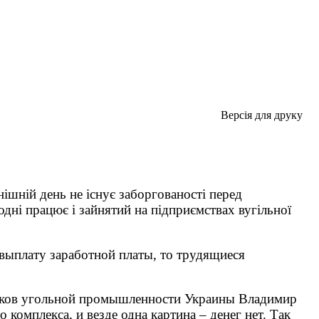
Версія для друку
шній день не існує заборгованості перед
дні працює і зайнятий на підприємствах вугільної
 выплату заработной платы, то трудящиеся
ников угольной промышленности Украины Владимир
комплекса, и везде одна картина – денег нет. Так