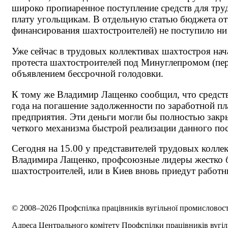
широко пропиаренное поступление средств для труд
плату угольщикам. В отдельную статью бюджета отр
финансирования шахтостроителей) не поступило ни
Уже сейчас в трудовых коллективах шахтостроя на
протеста шахтостроителей под Минуглепромом (пер
объявлением бессрочной голодовки.
К тому же Владимир Лащенко сообщил, что средст
года на погашение задолженности по заработной пл
предприятия. Эти деньги могли бы полностью закры
четкого механизма быстрой реализации данного по
Сегодня на 15.00 у представителей трудовых колле
Владимира Лащенко, профсоюзные лидеры жестко бу
шахтостроителей, или в Киев вновь приедут работн
© 2008–2026 Профспілка працівників вугільної промисловост
Адреса Центрального комітету Профспілки працівників вугіл