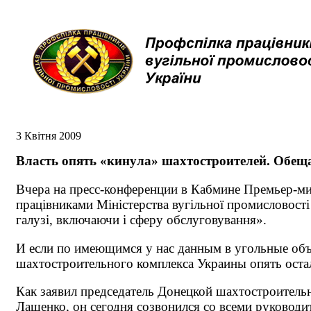
3 Квітня 2009
Власть опять «кинула» шахтостроителей. Обещ
Вчера на пресс-конференции в Кабмине Премьер-ми
працівниками Міністерства вугільної промисловості
галузі, включаючи і сферу обслуговування».
И если по имеющимся у нас данным в угольные объе
шахтостроительного комплекса Украины опять оста
Как заявил председатель Донецкой шахтостроител
Лащенко, он сегодня созвонился со всеми руководит