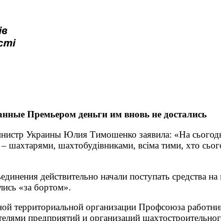
анные Премьером деньги им вновь не достались
нистр Украины Юлия Тимошенко заявила: «На сьогодні
 – шахтарями, шахтобудівниками, всіма тими, хто сього
динения действительно начали поступать средства на
лись «за бортом».
ьной территориальной организации Профсоюза работ
елями предприятий и организаций шахтостроительного 