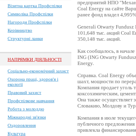
предприятий НПО "Механи
Візитна картка Профспілки
Coal Energy на сайте Ва
Символіка Профспілки
ранее фонд владел 4,995%
Нагороди Профспілки
Generali Otwarty Fundusz
Керівництво
101,648 тыс. акций Coal E
Структурні ланки
350,148 тыс. акций.
Как сообщалось, в начале
ING (ING Otwarty Fundusz
НАПРЯМКИ ДІЯЛЬНОСТІ
Energy.
Соціально-економічний захист
Справка. Coal Energy объ
Охорона праці, здоров'я і
шахт, мощности по перер
екології
Компания продает уголь 
Правовий захист
коксохимическим, цемент
Она также осуществляет 
Профспілкове навчання
Словакию, Молдову и Ту
Робота з молоддю
Міжнародні зв'язки
Компания в июле текущег
публичного предложения 
Оздоровлення
привлекла финансировани
Культура