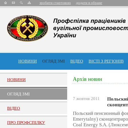
зробити стартовою
додати в обране
НОВИНИ
ОГЛЯД ЗМІ
ВІДЕО
ВІСТІ З РЕГІОНІВ
Архів новин
НОВИНИ
ОГЛЯД ЗМI
7 жовтня 2011
Польски
сконцент
ВIДЕО
Польский пенсионный фонд
Emerytalny) сконцентрир
ПРО ПРОФСПIЛКУ
Coal Energy S.A. (Люксе