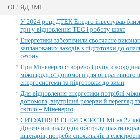
ОГЛЯД ЗМІ
У 2024 році ДТЕК Енерго інвестував близ
грн у відновлення ТЕС і роботу шахт
Енергетики забезпечили своєчасне викона
запланованих заходів з підготовки до опа
сезону
При Міненерго створено Групу з координа
міжнародної допомоги для оперативного 
енергосистеми та підготовки до зими
Для відновлення енергетики потрібні між
допомога, внутрішні резерви й перегляд т
світло – Міненерго
СИТУАЦІЯ В ЕНЕРГОСИСТЕМІ на 22 квіт
Донеччині внаслідок обстрілу шахти пора
шахтарів; потреби споживачів в електроене