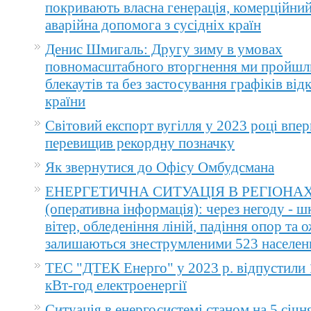
покривають власна генерація, комерційний
аварійна допомога з сусідніх країн
Денис Шмигаль: Другу зиму в умовах
повномасштабного вторгнення ми пройшл
блекаутів та без застосування графіків ві
країни
Світовий експорт вугілля у 2023 році впер
перевищив рекордну позначку
Як звернутися до Офісу Омбудсмана
ЕНЕРГЕТИЧНА СИТУАЦІЯ В РЕГІОНА
(оперативна інформація): через негоду - 
вітер, обледеніння ліній, падіння опор та 
залишаються знеструмленими 523 населен
ТЕС "ДТЕК Енерго" у 2023 р. відпустили 
кВт-год електроенергії
Ситуація в енергосистемі станом на 5 січн