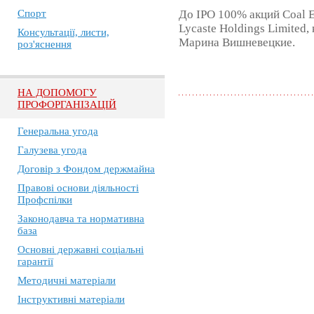
Спорт
До IPO 100% акций Coal 
Lycaste Holdings Limited
Консультації, листи,
Марина Вишневецкие.
роз'яснення
НА ДОПОМОГУ
ПРОФОРГАНІЗАЦІЙ
Генеральна угода
Галузева угода
Договір з Фондом держмайна
Правові основи діяльності
Профспілки
Законодавча та нормативна
база
Основні державні соціальні
гарантії
Методичні матеріали
Інструктивні матеріали