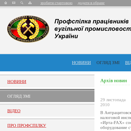
зробити стартовою
додати в обране
НОВИНИ
ОГЛЯД ЗМІ
ВІ
Архів новин
НОВИНИ
ОГЛЯД ЗМI
29 листопада
2010
ВIДЕО
В Антрацитовск
налоговой инсп
«Ирта-FAX» соо
ПРО ПРОФСПIЛКУ
оборудование с