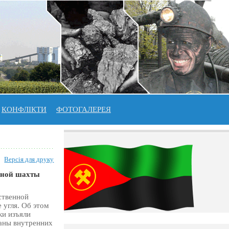
КОНФЛІКТИ
ФОТОГАЛЕРЕЯ
Версія для друку
ьной шахты
ственной
 угля. Об этом
ки изъяли
ганы внутренних