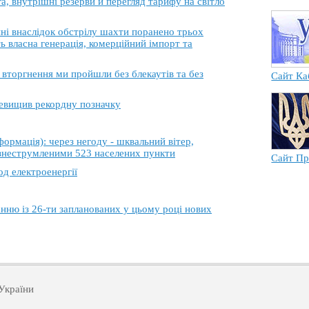
, внутрішні резерви й перегляд тарифу на світло
 внаслідок обстрілу шахти поранено трьох
ь власна генерація, комерційний імпорт та
торгнення ми пройшли без блекаутів та без
Сайт Ка
еревищив рекордну позначку
ація): через негоду - шквальний вітер,
 знеструмленими 523 населених пункти
Сайт Пр
од електроенергії
анню із 26-ти запланованих у цьому році нових
України