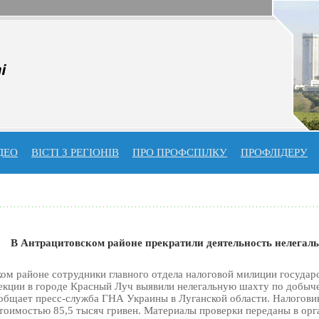
ДЕО
ВІСТІ З РЕГІОНІВ
ПРО ПРОФСПIЛКУ
ПРОФЛIДЕРУ
В Антрацитовском районе прекратили деятельность нелегал
ом районе сотрудники главного отдела налоговой милиции государ
екции в городе Красный Луч выявили нелегальную шахту по добыче
бщает пресс-служба ГНА Украины в Луганской области. Налогови
тоимостью 85,5 тысяч гривен. Материалы проверки переданы в ор