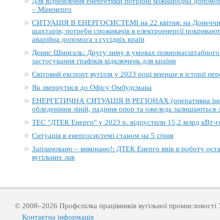
Для відновлення енергетики потрібні міжнародна допомога
– Міненерго
СИТУАЦІЯ В ЕНЕРГОСИСТЕМІ на 22 квітня: на Донеччині
шахтарів; потреби споживачів в електроенергії покривают
аварійна допомога з сусідніх країн
Денис Шмигаль: Другу зиму в умовах повномасштабного в
застосування графіків відключень для країни
Світовий експорт вугілля у 2023 році вперше в історії п
Як звернутися до Офісу Омбудсмана
ЕНЕРГЕТИЧНА СИТУАЦІЯ В РЕГІОНАХ (оперативна інформ
обледеніння ліній, падіння опор та ожеледь залишаються
ТЕС "ДТЕК Енерго" у 2023 р. відпустили 15,2 млрд кВт-г
Ситуація в енергосистемі станом на 5 січня
Заплановано – виконано!: ДТЕК Енерго ввів в роботу ост
вугільних лав
© 2008–2026 Профспілка працівників вугільної промисловості 
Контактна інформація