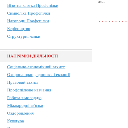
дел.
Візитна картка Профспілки
Символіка Профспілки
Нагороди Профспілки
Керівництво
Структурні ланки
НАПРЯМКИ ДІЯЛЬНОСТІ
Соціально-економічний захист
Охорона праці, здоров'я і екології
Правовий захист
Профспілкове навчання
Робота з молоддю
Міжнародні зв'язки
Оздоровлення
Культура