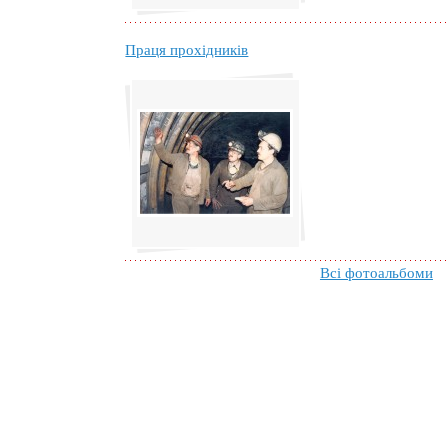
Праця прохідників
Всі фотоальбоми