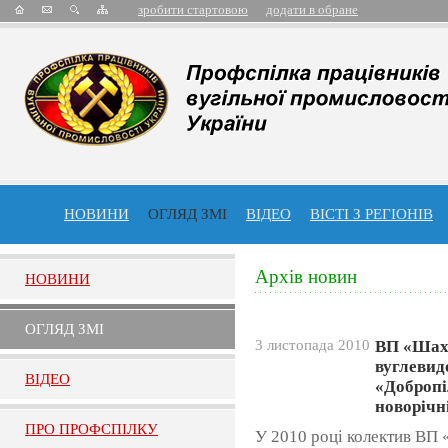
зробити стартовою
додати в обране
НОВИНИ
ОГЛЯД ЗМІ
ВІДЕО
ВІСТІ З РЕГІОНІВ
Архів новин
НОВИНИ
ОГЛЯД ЗМI
3 листопада 2010
ВП «Шах
вуглевид
ВIДЕО
«Добропі
новорічн
ПРО ПРОФСПIЛКУ
У 2010 році колектив ВП