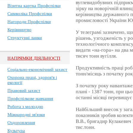
вуглевидобувних підприє
Візитна картка Профспілки
зірку на новорічній ялинці
Символіка Профспілки
керівництва державного п
промисловості України Ю
Нагороди Профспілки
Керівництво
У телеграмі зазначено, щ
Структурні ланки
рішень, узгодженість у ро
технологічного комплексу
видати «на-гора» на два 
тисяч тонн вугілля.
НАПРЯМКИ ДІЯЛЬНОСТІ
Продуктивність праці роб
Соціально-економічний захист
тонн/місяць з початку року
Охорона праці, здоров'я і
екології
З початку року навантаже
Правовий захист
плані - 1387 тонн, при ць
останні місяці перевищує 
Профспілкове навчання
Робота з молоддю
Найбільший внесок у зага
Міжнародні зв'язки
показників зробив колект
В.В., бригадир Кулакевич 
Оздоровлення
тис.тонн.
Культура