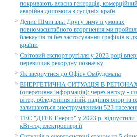
покривають власна генерація, комерційний
аварійна допомога з сусідніх країн
Денис Шмигаль: Другу зиму в умовах
повномасштабного вторгнення ми пройшл
блекаутів та без застосування графіків ві
країни
Світовий експорт вугілля у 2023 році впер
перевищив рекордну позначку
Як звернутися до Офісу Омбудсмана
ЕНЕРГЕТИЧНА СИТУАЦІЯ В РЕГІОНА
(оперативна інформація): через негоду - 
вітер, обледеніння ліній, падіння опор та 
залишаються знеструмленими 523 населен
ТЕС "ДТЕК Енерго" у 2023 р. відпустили 
кВт-год електроенергії
Ситуація в енергосистемі станом на 5 січн