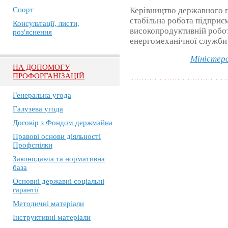
Спорт
Керівництво державного 
стабільна робота підприє
Консультації, листи,
високопродуктивній робот
роз'яснення
енергомеханічної служби 
Міністерс
НА ДОПОМОГУ
ПРОФОРГАНІЗАЦІЙ
Генеральна угода
Галузева угода
Договір з Фондом держмайна
Правові основи діяльності
Профспілки
Законодавча та нормативна
база
Основні державні соціальні
гарантії
Методичні матеріали
Інструктивні матеріали