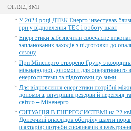
ОГЛЯД ЗМІ
У 2024 році ДТЕК Енерго інвестував близ
грн у відновлення ТЕС і роботу шахт
Енергетики забезпечили своєчасне викона
запланованих заходів з підготовки до опа
сезону
При Міненерго створено Групу з координа
міжнародної допомоги для оперативного 
енергосистеми та підготовки до зими
Для відновлення енергетики потрібні між
допомога, внутрішні резерви й перегляд т
світло – Міненерго
СИТУАЦІЯ В ЕНЕРГОСИСТЕМІ на 22 квіт
Донеччині внаслідок обстрілу шахти пора
шахтарів; потреби споживачів в електроене