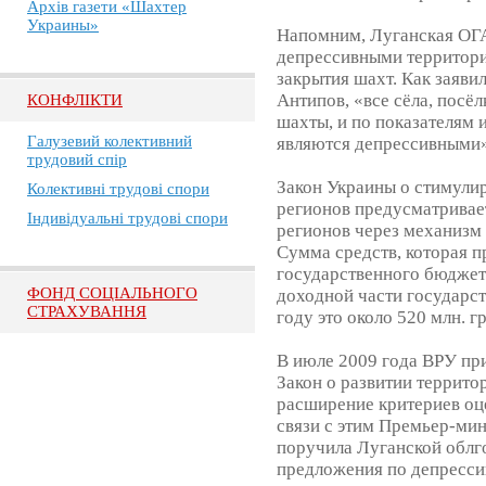
Архів газети «Шахтер
Украины»
Напомним, Луганская ОГ
депрессивными территори
закрытия шахт. Как заяв
Антипов, «все сёла, посёл
КОНФЛІКТИ
шахты, и по показателям и
Галузевий колективний
являются депрессивными»
трудовий спір
Закон Украины о стимули
Колективні трудові спори
регионов предусматривае
Індивідуальні трудові спори
регионов через механизм
Сумма средств, которая п
государственного бюджета
ФОНД СОЦІАЛЬНОГО
доходной части государс
СТРАХУВАННЯ
году это около 520 млн. гр
В июле 2009 года ВРУ при
Закон о развитии террито
расширение критериев оц
связи с этим Премьер-м
поручила Луганской облг
предложения по депресси