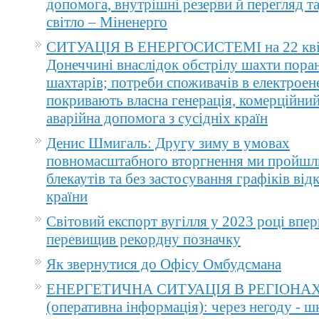
допомога, внутрішні резерви й перегляд т
світло – Міненерго
СИТУАЦІЯ В ЕНЕРГОСИСТЕМІ на 22 квіт
Донеччині внаслідок обстрілу шахти пора
шахтарів; потреби споживачів в електроене
покривають власна генерація, комерційний
аварійна допомога з сусідніх країн
Денис Шмигаль: Другу зиму в умовах
повномасштабного вторгнення ми пройшл
блекаутів та без застосування графіків ві
країни
Світовий експорт вугілля у 2023 році впер
перевищив рекордну позначку
Як звернутися до Офісу Омбудсмана
ЕНЕРГЕТИЧНА СИТУАЦІЯ В РЕГІОНА
(оперативна інформація): через негоду - 