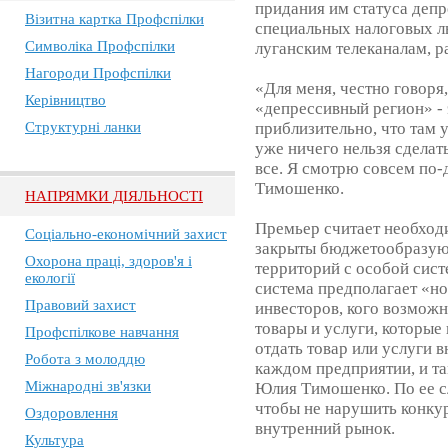
придания им статуса депр
Візитна картка Профспілки
специальных налоговых ль
Символіка Профспілки
луганским телеканалам, 
Нагороди Профспілки
«Для меня, честно говоря
Керівництво
«депрессивный регион» - э
Структурні ланки
приблизительно, что там 
уже ничего нельзя сделат
все. Я смотрю совсем по
Тимошенко.
НАПРЯМКИ ДІЯЛЬНОСТІ
Премьер считает необходи
Соціально-економічний захист
закрыты бюджетообразую
Охорона праці, здоров'я і
территорий с особой сис
екології
система предполагает «но
Правовий захист
инвесторов, кого возможн
товары и услуги, которые 
Профспілкове навчання
отдать товар или услуги в
Робота з молоддю
каждом предприятии, и та
Міжнародні зв'язки
Юлия Тимошенко. По ее сл
чтобы не нарушить конку
Оздоровлення
внутренний рынок.
Культура