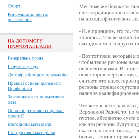
Спорт
Местные же бюджеты таки
счет «традиционных» осн
Консультації, листи,
на доходы физических лиц
роз'яснення
«И, в принципе, это то, ч
хорошо… Так выходил Кит
НА ДОПОМОГУ
выходили много других с
ПРОФОРГАНІЗАЦІЙ
«Вот тот план, который я х
Генеральна угода
чтобы такие регионы назы
Галузева угода
перспективными. И тогда 
инвесторов, перспектива д
Договір з Фондом держмайна
считает, что инвесторов 
Правові основи діяльності
регионы страны отсутстви
Профспілки
наличие квалифицированн
Законодавча та нормативна
база
Что же касается закона о
Основні державні соціальні
Верховной Радой, то, по
гарантії
пустое, абсолютно суета с
как эти регионы будут под
Методичні матеріали
сказала, на мой взгляд, -
Інструктивні матеріали
быть», - считает премьер.