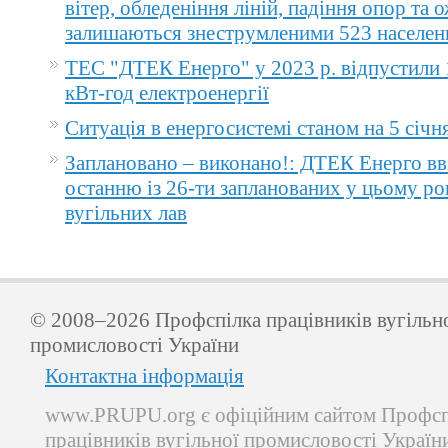
вітер, обледеніння ліній, падіння опор та 
залишаються знеструмленими 523 населен
ТЕС "ДТЕК Енерго" у 2023 р. відпустили 
кВт-год електроенергії
Ситуація в енергосистемі станом на 5 січн
Заплановано – виконано!: ДТЕК Енерго вв
останню із 26-ти запланованих у цьому ро
вугільних лав
© 2008–2026 Профспілка працівників вугільн
промисловості України
Контактна інформація
www.PRUPU.org є офіційним сайтом Профсп
працівників вугільної промисловості Україн