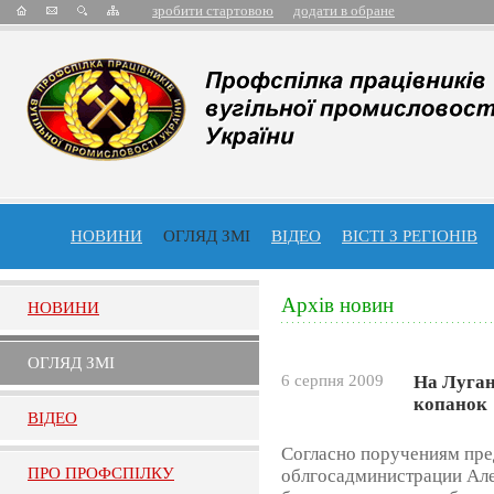
зробити стартовою
додати в обране
НОВИНИ
ОГЛЯД ЗМІ
ВІДЕО
ВІСТІ З РЕГІОНІВ
Архів новин
НОВИНИ
ОГЛЯД ЗМI
6 серпня 2009
На Луга
копанок
ВIДЕО
Согласно поручениям пре
ПРО ПРОФСПIЛКУ
облгосадминистрации Ал