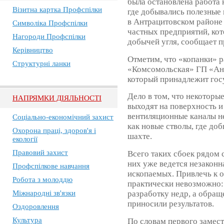
была остановлена работа 
Візитна картка Профспілки
где добывались полезные 
в Антрацитовском районе
Символіка Профспілки
частных предприятий, ко
Нагороди Профспілки
добычей угля, сообщает 
Керівництво
Отметим, что «копанки» 
Структурні ланки
«Комсомольская» ГП «Антр
который принадлежит гос
Дело в том, что некотор
НАПРЯМКИ ДІЯЛЬНОСТІ
выходят на поверхность и
вентиляционные каналы н
Соціально-економічний захист
как новые стволы, где до
Охорона праці, здоров'я і
шахте.
екології
Правовий захист
Всего таких сбоек рядом 
них уже ведется незаконн
Профспілкове навчання
ископаемых. Привлечь к 
Робота з молоддю
практически невозможно: 
разработку недр, а обращ
Міжнародні зв'язки
приносили результатов.
Оздоровлення
Культура
По словам первого замес