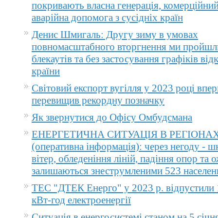
покривають власна генерація, комерційний
аварійна допомога з сусідніх країн
Денис Шмигаль: Другу зиму в умовах
повномасштабного вторгнення ми пройшл
блекаутів та без застосування графіків ві
країни
Світовий експорт вугілля у 2023 році впер
перевищив рекордну позначку
Як звернутися до Офісу Омбудсмана
ЕНЕРГЕТИЧНА СИТУАЦІЯ В РЕГІОНА
(оперативна інформація): через негоду - 
вітер, обледеніння ліній, падіння опор та 
залишаються знеструмленими 523 населен
ТЕС "ДТЕК Енерго" у 2023 р. відпустили 
кВт-год електроенергії
Ситуація в енергосистемі станом на 5 січн