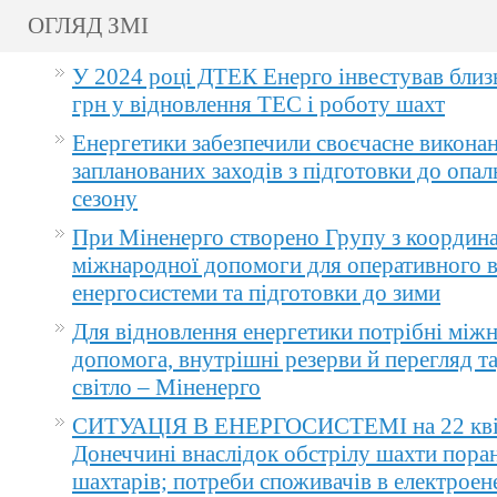
ОГЛЯД ЗМІ
У 2024 році ДТЕК Енерго інвестував близ
грн у відновлення ТЕС і роботу шахт
Енергетики забезпечили своєчасне викона
запланованих заходів з підготовки до опа
сезону
При Міненерго створено Групу з координа
міжнародної допомоги для оперативного 
енергосистеми та підготовки до зими
Для відновлення енергетики потрібні між
допомога, внутрішні резерви й перегляд т
світло – Міненерго
СИТУАЦІЯ В ЕНЕРГОСИСТЕМІ на 22 квіт
Донеччині внаслідок обстрілу шахти пора
шахтарів; потреби споживачів в електроене