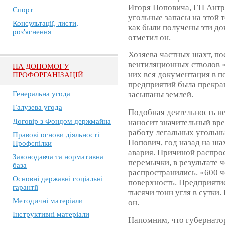
Игоря Поповича, ГП Антр
Спорт
угольные запасы на этой 
Консультації, листи,
как были получены эти до
роз'яснення
отметил он.
Хозяева частных шахт, по
вентиляционных стволов 
НА ДОПОМОГУ
них вся документация в по
ПРОФОРГАНІЗАЦІЙ
предприятий была прекра
Генеральна угода
засыпаны землей.
Галузева угода
Подобная деятельность не
Договір з Фондом держмайна
наносит значительный вре
работу легальных угольны
Правові основи діяльності
Попович, год назад на ш
Профспілки
авария. Причиной распрос
Законодавча та нормативна
перемычки, в результате 
база
распространились. «600 ч
Основні державні соціальні
поверхность. Предприятие 
гарантії
тысячи тонн угля в сутки.
Методичні матеріали
он.
Інструктивні матеріали
Напомним, что губернато