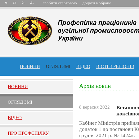
зробити стартовою
додати в обране
НОВИНИ
ОГЛЯД ЗМІ
ВІДЕО
ВІСТІ З РЕГІОНІВ
Архів новин
НОВИНИ
ОГЛЯД ЗМI
8 вересня 2022
Встановл
коксівно
ВIДЕО
Кабінет Міністрів прийня
додаток 1 до постанови Ка
ПРО ПРОФСПIЛКУ
грудня 2021 р. № 1424».