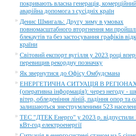
покривають власна генерація, комерційний
аварійна допомога з сусідніх країн
Денис Шмигаль: Другу зиму в умовах
повномасштабного вторгнення ми пройшл
блекаутів та без застосування графіків ві
країни
Світовий експорт вугілля у 2023 році впер
перевищив рекордну позначку
Як звернутися до Офісу Омбудсмана
ЕНЕРГЕТИЧНА СИТУАЦІЯ В РЕГІОНА
(оперативна інформація): через негоду - 
вітер, обледеніння ліній, падіння опор та 
залишаються знеструмленими 523 населен
ТЕС "ДТЕК Енерго" у 2023 р. відпустили 
кВт-год електроенергії
Ситуація в енергосистемі станом на 5 січн