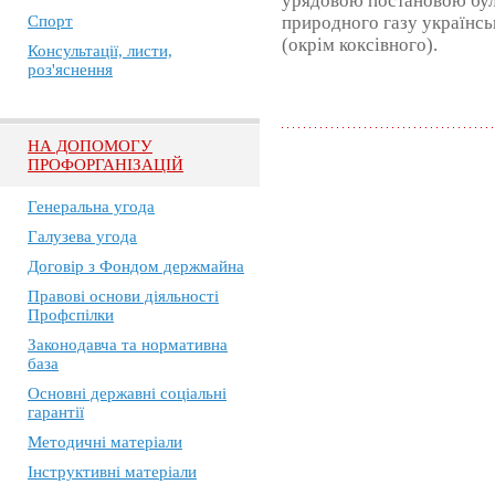
урядовою постановою бул
Спорт
природного газу українсь
(окрім коксівного).
Консультації, листи,
роз'яснення
НА ДОПОМОГУ
ПРОФОРГАНІЗАЦІЙ
Генеральна угода
Галузева угода
Договір з Фондом держмайна
Правові основи діяльності
Профспілки
Законодавча та нормативна
база
Основні державні соціальні
гарантії
Методичні матеріали
Інструктивні матеріали