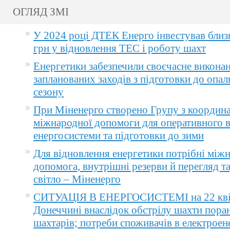
ОГЛЯД ЗМІ
У 2024 році ДТЕК Енерго інвестував близ
грн у відновлення ТЕС і роботу шахт
Енергетики забезпечили своєчасне викона
запланованих заходів з підготовки до опа
сезону
При Міненерго створено Групу з координа
міжнародної допомоги для оперативного 
енергосистеми та підготовки до зими
Для відновлення енергетики потрібні між
допомога, внутрішні резерви й перегляд т
світло – Міненерго
СИТУАЦІЯ В ЕНЕРГОСИСТЕМІ на 22 квіт
Донеччині внаслідок обстрілу шахти пора
шахтарів; потреби споживачів в електроене