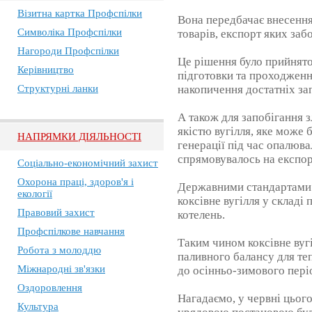
Візитна картка Профспілки
Вона передбачає внесення 
Символіка Профспілки
товарів, експорт яких заб
Нагороди Профспілки
Це рішення було прийнято
Керівництво
підготовки та проходженн
Структурні ланки
накопичення достатніх зап
А також для запобігання 
якістю вугілля, яке може 
НАПРЯМКИ ДІЯЛЬНОСТІ
генерації під час опалюва
спрямовувалось на експор
Соціально-економічний захист
Охорона праці, здоров'я і
Державними стандартами 
екології
коксівне вугілля у складі
Правовий захист
котелень.
Профспілкове навчання
Таким чином коксівне вуг
Робота з молоддю
паливного балансу для теп
Міжнародні зв'язки
до осінньо-зимового пері
Оздоровлення
Нагадаємо, у червні цього
Культура