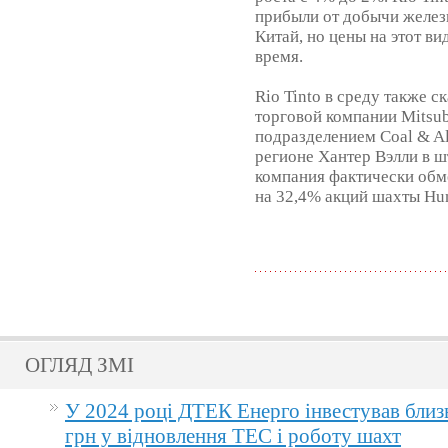
прибыли от добычи железн
Китай, но цены на этот ви
время.
Rio Tinto в среду также с
торговой компании Mitsub
подразделением Coal & A
регионе Хантер Вэлли в 
компания фактически обм
на 32,4% акций шахты Hunt
ОГЛЯД ЗМІ
У 2024 році ДТЕК Енерго інвестував близ
грн у відновлення ТЕС і роботу шахт