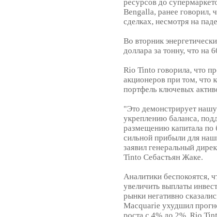
ресурсов до супермаркето
Bengalla, ранее говорил,
сделках, несмотря на паде
Во вторник энергетически
доллара за тонну, что на 
Rio Tinto говорила, что 
акционеров при том, что 
портфель ключевых актив
"Это демонстрирует наш
укреплению баланса, под
размещению капитала по 
сильной прибыли для наши
заявил генеральный дирек
Tinto Себастьян Жаке.
Аналитики беспокоятся, чт
увеличить выплаты инвест
рынки негативно сказалис
Macquarie ухудшил прогно
роста с 4% до 2%. Rio Ti