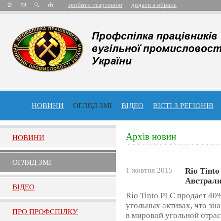
зробити стартовою
додати в обране
НОВИНИ
ОГЛЯД ЗМІ
ВІДЕО
ВІСТІ З РЕГІОНІВ
Архів новин
НОВИНИ
ОГЛЯД ЗМI
1 жовтня 2015
Rio Tint
Австрали
ВIДЕО
Rio Tinto PLC продает 4
угольных активах, что з
ПРО ПРОФСПIЛКУ
в мировой угольной отра