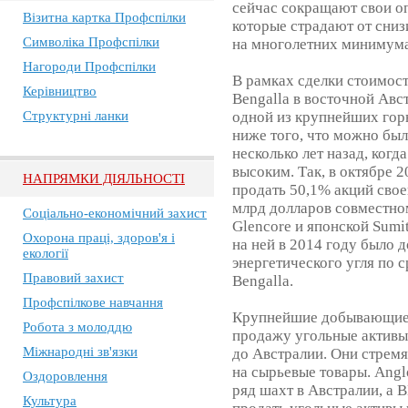
сейчас сокращают свои о
Візитна картка Профспілки
которые страдают от сниз
Символіка Профспілки
на многолетних минимум
Нагороди Профспілки
В рамках сделки стоимос
Керівництво
Bengalla в восточной Авс
Структурні ланки
одной из крупнейших гор
ниже того, что можно был
несколько лет назад, когд
высоким. Так, в октябре 2
НАПРЯМКИ ДІЯЛЬНОСТІ
продать 50,1% акций свое
млрд долларов совместно
Соціально-економічний захист
Glencore и японской Sumi
Охорона праці, здоров'я і
на ней в 2014 году было 
екології
энергетического угля по 
Правовий захист
Bengalla.
Профспілкове навчання
Крупнейшие добывающие 
Робота з молоддю
продажу угольные активы
Міжнародні зв'язки
до Австралии. Они стремя
на сырьевые товары. Angl
Оздоровлення
ряд шахт в Австралии, а B
Культура