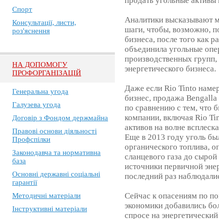
продать угольные активы
Спорт
Аналитики высказывают м
Консультації, листи,
шаги, чтобы, возможно, п
роз'яснення
бизнеса, после того как р
объединила угольные опе
производственных групп, 
НА ДОПОМОГУ
энергетического бизнеса.
ПРОФОРГАНІЗАЦІЙ
Даже если Rio Tinto наме
Генеральна угода
бизнес, продажа Bengalla
Галузева угода
по сравнению с тем, что б
компании, включая Rio Ti
Договір з Фондом держмайна
активов на волне всплеска
Правові основи діяльності
Еще в 2013 году уголь б
Профспілки
органического топлива, о
Законодавча та нормативна
сланцевого газа до сырой 
база
источники первичной энер
Основні державні соціальні
последний раз наблюдалис
гарантії
Сейчас к опасениям по п
Методичні матеріали
экономики добавились бо
Інструктивні матеріали
спросе на энергетический