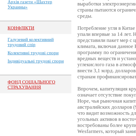
Архів газети «Шахтер
выработки электроэнергии
Украины»
страны пытаются огранич
среды.
Потребление угля в Китае
КОНФЛІКТИ
упали впервые за 14 лет.
Галузевий колективний
представили пакет мер с
трудовий спір
климата, включая данное 
программу по ограничен
Колективні трудові спори
вредных веществ и устан
Індивідуальні трудові спори
углекислого газа в атмос
внести 3,1 млрд. долларо
странам профинансироват
ФОНД СОЦІАЛЬНОГО
СТРАХУВАННЯ
Впрочем, капитуляция к
означает отсутствие поку
Hope, чья рыночная капит
австралийских долларов (
что видит возможность дл
угольных активов в восто
востребованы более круп
Wesfarmers, который зани