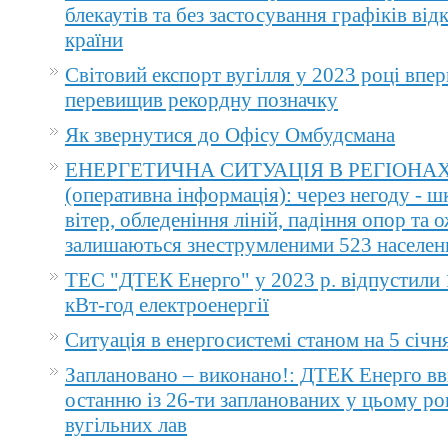
блекаутів та без застосування графіків ві
країни
Світовий експорт вугілля у 2023 році впер
перевищив рекордну позначку
Як звернутися до Офісу Омбудсмана
ЕНЕРГЕТИЧНА СИТУАЦІЯ В РЕГІОНА
(оперативна інформація): через негоду - 
вітер, обледеніння ліній, падіння опор та 
залишаються знеструмленими 523 населен
ТЕС "ДТЕК Енерго" у 2023 р. відпустили 
кВт-год електроенергії
Ситуація в енергосистемі станом на 5 січн
Заплановано – виконано!: ДТЕК Енерго вв
останню із 26-ти запланованих у цьому ро
вугільних лав