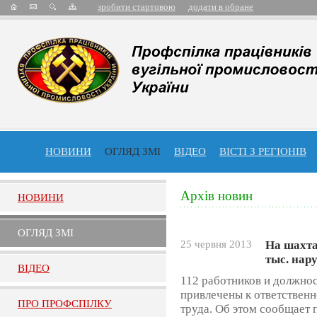
зробити стартовою
додати в обране
НОВИНИ
ОГЛЯД ЗМІ
ВІДЕО
ВІСТІ З РЕГІОНІВ
Архів новин
НОВИНИ
ОГЛЯД ЗМI
25 червня 2013
На шахта
тыс. нар
ВIДЕО
112 работников и должно
привлечены к ответствен
ПРО ПРОФСПIЛКУ
труда. Об этом сообщает