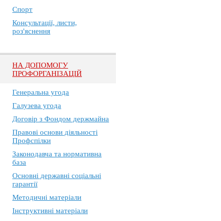
Спорт
Консультації, листи,
роз'яснення
НА ДОПОМОГУ
ПРОФОРГАНІЗАЦІЙ
Генеральна угода
Галузева угода
Договір з Фондом держмайна
Правові основи діяльності
Профспілки
Законодавча та нормативна
база
Основні державні соціальні
гарантії
Методичні матеріали
Інструктивні матеріали