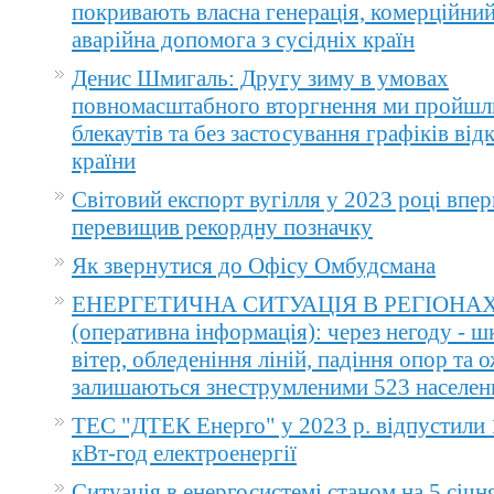
покривають власна генерація, комерційний
аварійна допомога з сусідніх країн
Денис Шмигаль: Другу зиму в умовах
повномасштабного вторгнення ми пройшл
блекаутів та без застосування графіків ві
країни
Світовий експорт вугілля у 2023 році впер
перевищив рекордну позначку
Як звернутися до Офісу Омбудсмана
ЕНЕРГЕТИЧНА СИТУАЦІЯ В РЕГІОНА
(оперативна інформація): через негоду - 
вітер, обледеніння ліній, падіння опор та 
залишаються знеструмленими 523 населен
ТЕС "ДТЕК Енерго" у 2023 р. відпустили 
кВт-год електроенергії
Ситуація в енергосистемі станом на 5 січн