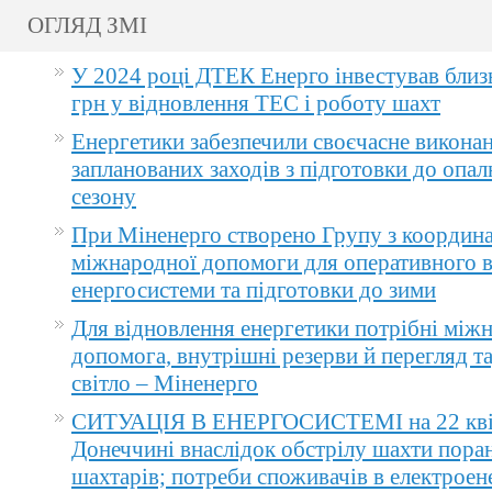
ОГЛЯД ЗМІ
У 2024 році ДТЕК Енерго інвестував близ
грн у відновлення ТЕС і роботу шахт
Енергетики забезпечили своєчасне викона
запланованих заходів з підготовки до опа
сезону
При Міненерго створено Групу з координа
міжнародної допомоги для оперативного 
енергосистеми та підготовки до зими
Для відновлення енергетики потрібні між
допомога, внутрішні резерви й перегляд т
світло – Міненерго
СИТУАЦІЯ В ЕНЕРГОСИСТЕМІ на 22 квіт
Донеччині внаслідок обстрілу шахти пора
шахтарів; потреби споживачів в електроене