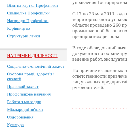
управления Госгорпромна
Візитна картка Профспілки
Символіка Профспілки
С 17 по 23 мая 2013 года
территориального управл
Нагороди Профспілки
области проведено 260 пр
Керівництво
промышленной безопасно
Структурні ланки
предприятиях региона.
В ходе обследований выя
документов по охране тру
НАПРЯМКИ ДІЯЛЬНОСТІ
ведение работ, эксплуата
Соціально-економічний захист
По причине выявленных 
Охорона праці, здоров'я і
ответственности привлеч
екології
лиц угольных предприятий
Правовий захист
руководителей.
Профспілкове навчання
Робота з молоддю
Міжнародні зв'язки
Оздоровлення
Культура