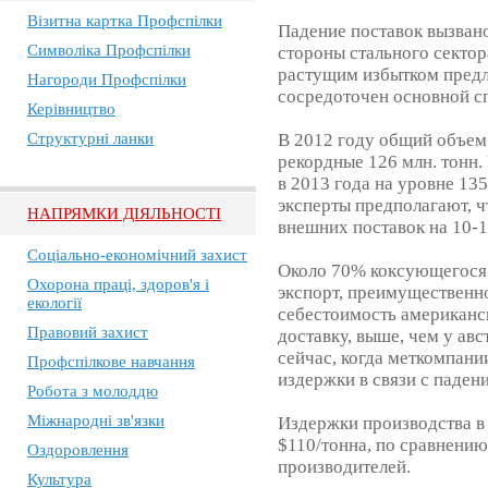
Візитна картка Профспілки
Падение поставок вызван
Символіка Профспілки
стороны стального сектор
растущим избытком предло
Нагороди Профспілки
сосредоточен основной с
Керівництво
Структурні ланки
В 2012 году общий объем
рекордные 126 млн. тонн.
в 2013 года на уровне 135
эксперты предполагают, ч
НАПРЯМКИ ДІЯЛЬНОСТІ
внешних поставок на 10-
Соціально-економічний захист
Около 70% коксующегося 
Охорона праці, здоров'я і
экспорт, преимущественн
екології
себестоимость американск
Правовий захист
доставку, выше, чем у ав
сейчас, когда меткомпан
Профспілкове навчання
издержки в связи с паден
Робота з молоддю
Міжнародні зв'язки
Издержки производства в
$110/тонна, по сравнению
Оздоровлення
производителей.
Культура