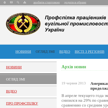
зробити стартовою
додати в обране
НОВИНИ
ОГЛЯД ЗМІ
ВІДЕО
ВІСТІ З РЕГІОНІВ
Архів новин
НОВИНИ
ОГЛЯД ЗМI
19 червня 2013
Американ
продолжа
ВIДЕО
В апреле текущего года 
снизился на 29% по сравн
ПРО ПРОФСПIЛКУ
сравнению со средним уро