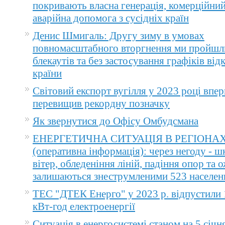
покривають власна генерація, комерційний
аварійна допомога з сусідніх країн
Денис Шмигаль: Другу зиму в умовах
повномасштабного вторгнення ми пройшл
блекаутів та без застосування графіків ві
країни
Світовий експорт вугілля у 2023 році впер
перевищив рекордну позначку
Як звернутися до Офісу Омбудсмана
ЕНЕРГЕТИЧНА СИТУАЦІЯ В РЕГІОНА
(оперативна інформація): через негоду - 
вітер, обледеніння ліній, падіння опор та 
залишаються знеструмленими 523 населен
ТЕС "ДТЕК Енерго" у 2023 р. відпустили 
кВт-год електроенергії
Ситуація в енергосистемі станом на 5 січн