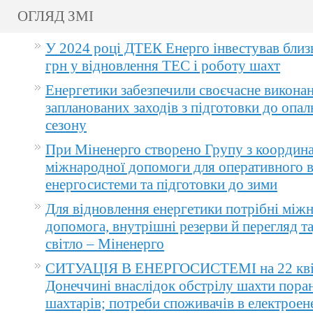
ОГЛЯД ЗМІ
У 2024 році ДТЕК Енерго інвестував близ
грн у відновлення ТЕС і роботу шахт
Енергетики забезпечили своєчасне викона
запланованих заходів з підготовки до опа
сезону
При Міненерго створено Групу з координа
міжнародної допомоги для оперативного 
енергосистеми та підготовки до зими
Для відновлення енергетики потрібні між
допомога, внутрішні резерви й перегляд т
світло – Міненерго
СИТУАЦІЯ В ЕНЕРГОСИСТЕМІ на 22 квіт
Донеччині внаслідок обстрілу шахти пора
шахтарів; потреби споживачів в електроене