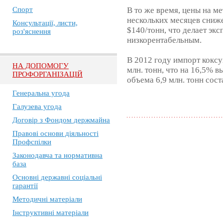
Спорт
В то же время, цены на м
нескольких месяцев сниж
Консультації, листи,
$140/тонн, что делает эк
роз'яснення
низкорентабельным.
В 2012 году импорт коксу
НА ДОПОМОГУ
млн. тонн, что на 16,5% в
ПРОФОРГАНІЗАЦІЙ
объема 6,9 млн. тонн сос
Генеральна угода
Галузева угода
Договір з Фондом держмайна
Правові основи діяльності
Профспілки
Законодавча та нормативна
база
Основні державні соціальні
гарантії
Методичні матеріали
Інструктивні матеріали