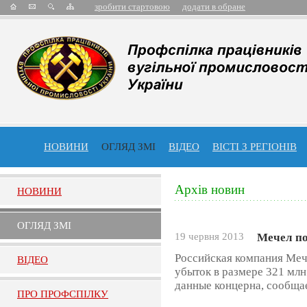
зробити стартовою
додати в обране
НОВИНИ
ОГЛЯД ЗМІ
ВІДЕО
ВІСТІ З РЕГІОНІВ
Архів новин
НОВИНИ
ОГЛЯД ЗМI
19 червня 2013
Мечел п
Российская компания Мече
ВIДЕО
убыток в размере 321 млн
данные концерна, сообщае
ПРО ПРОФСПIЛКУ