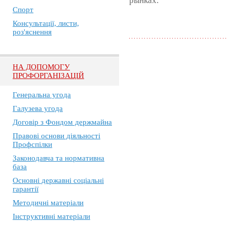
рынках.
Спорт
Консультації, листи,
роз'яснення
НА ДОПОМОГУ
ПРОФОРГАНІЗАЦІЙ
Генеральна угода
Галузева угода
Договір з Фондом держмайна
Правові основи діяльності
Профспілки
Законодавча та нормативна
база
Основні державні соціальні
гарантії
Методичні матеріали
Інструктивні матеріали