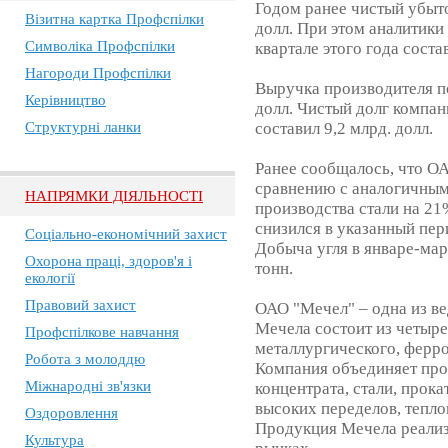
Годом ранее чистый убыто
Візитна картка Профспілки
долл. При этом аналитики
Символіка Профспілки
квартале этого года соста
Нагороди Профспілки
Выручка производителя по
Керівництво
долл. Чистый долг компан
Структурні ланки
составил 9,2 млрд. долл.
Ранее сообщалось, что ОА
сравнению с аналогичным
НАПРЯМКИ ДІЯЛЬНОСТІ
производства стали на 21%
снизился в указанный пери
Соціально-економічний захист
Добыча угля в январе-мар
Охорона праці, здоров'я і
тонн.
екології
Правовий захист
ОАО "Мечел" – одна из в
Мечела состоит из четыр
Профспілкове навчання
металлургического, ферро
Робота з молоддю
Компания объединяет про
Міжнародні зв'язки
концентрата, стали, прок
высоких переделов, тепло
Оздоровлення
Продукция Мечела реализ
Культура