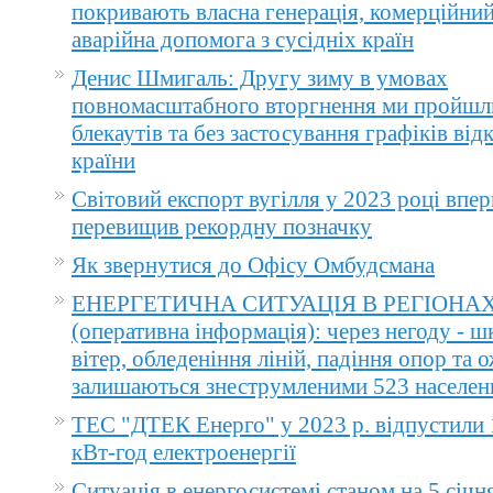
покривають власна генерація, комерційний
аварійна допомога з сусідніх країн
Денис Шмигаль: Другу зиму в умовах
повномасштабного вторгнення ми пройшл
блекаутів та без застосування графіків ві
країни
Світовий експорт вугілля у 2023 році впер
перевищив рекордну позначку
Як звернутися до Офісу Омбудсмана
ЕНЕРГЕТИЧНА СИТУАЦІЯ В РЕГІОНА
(оперативна інформація): через негоду - 
вітер, обледеніння ліній, падіння опор та 
залишаються знеструмленими 523 населен
ТЕС "ДТЕК Енерго" у 2023 р. відпустили 
кВт-год електроенергії
Ситуація в енергосистемі станом на 5 січн