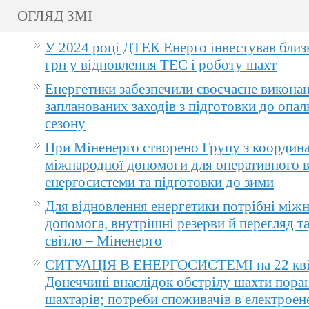
ОГЛЯД ЗМІ
У 2024 році ДТЕК Енерго інвестував близ
грн у відновлення ТЕС і роботу шахт
Енергетики забезпечили своєчасне викона
запланованих заходів з підготовки до опа
сезону
При Міненерго створено Групу з координа
міжнародної допомоги для оперативного 
енергосистеми та підготовки до зими
Для відновлення енергетики потрібні між
допомога, внутрішні резерви й перегляд т
світло – Міненерго
СИТУАЦІЯ В ЕНЕРГОСИСТЕМІ на 22 квіт
Донеччині внаслідок обстрілу шахти пора
шахтарів; потреби споживачів в електроене