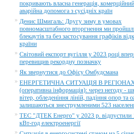
покривають власна генерація, комерційний
аварійна допомога з сусідніх країн
Денис Шмигаль: Другу зиму в умовах
повномасштабного вторгнення ми пройшл
блекаутів та без застосування графіків ві
країни
Світовий експорт вугілля у 2023 році впер
перевищив рекордну позначку
Як звернутися до Офісу Омбудсмана
ЕНЕРГЕТИЧНА СИТУАЦІЯ В РЕГІОНА
(оперативна інформація): через негоду - 
вітер, обледеніння ліній, падіння опор та 
залишаються знеструмленими 523 населен
ТЕС "ДТЕК Енерго" у 2023 р. відпустили 
кВт-год електроенергії
Ситуація в енергосистемі станом на 5 січн