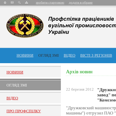
зробити стартовою
додати в обране
НОВИНИ
ОГЛЯД ЗМІ
ВІДЕО
ВІСТІ З РЕГІОНІВ
Архів новин
НОВИНИ
ОГЛЯД ЗМI
22 березня 2012
"Дружко
завод" п
ВIДЕО
"Комсом
"Дружковский машиностр
ПРО ПРОФСПIЛКУ
машины") отгрузил ПАО 