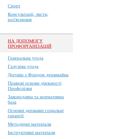
Спорт
Консультації, листи,
роз'яснення
НА ДОПОМОГУ
ПРОФОРГАНІЗАЦІЙ
Генеральна угода
Галузева угода
Договір з Фондом держмайна
Правові основи діяльності
Профспілки
Законодавча та нормативна
база
Основні державні соціальні
гарантії
Методичні матеріали
Інструктивні матеріали