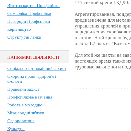
175 секций крепи 1КД90.
Візитна картка Профспілки
Символіка Профспілки
Aгрегатированная, подде
предназначена для механ
Нагороди Профспілки
управления кровлей в при
Керівництво
передвижения скребковог
Структурні ланки
пластов. Этой крепью буд
пласта L7 шахты "Комсом
Для этой же шахты на за
НАПРЯМКИ ДІЯЛЬНОСТІ
настоящее время также и
грузовые вагонетки и под
Соціально-економічний захист
Охорона праці, здоров'я і
екології
Правовий захист
Профспілкове навчання
Робота з молоддю
Міжнародні зв'язки
Оздоровлення
Культура