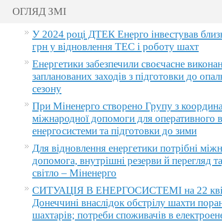
ОГЛЯД ЗМІ
У 2024 році ДТЕК Енерго інвестував близ
грн у відновлення ТЕС і роботу шахт
Енергетики забезпечили своєчасне викона
запланованих заходів з підготовки до опа
сезону
При Міненерго створено Групу з координа
міжнародної допомоги для оперативного 
енергосистеми та підготовки до зими
Для відновлення енергетики потрібні між
допомога, внутрішні резерви й перегляд т
світло – Міненерго
СИТУАЦІЯ В ЕНЕРГОСИСТЕМІ на 22 квіт
Донеччині внаслідок обстрілу шахти пора
шахтарів; потреби споживачів в електроене