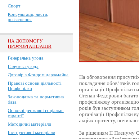
Спорт
Консультації, листи,
роз'яснення
НА ДОПОМОГУ
ПРОФОРГАНІЗАЦІЙ
Генеральна угода
Галузева угода
Договір з Фондом держмайна
На обговорення присутніх
покладання обов’язків гол
Правові основи діяльності
Профспілки
організації Профспілки н
Степан Федорович багато
Законодавча та нормативна
профспілкову організацію
база
років був заступником гол
Основні державні соціальні
організації Профспілки ву
гарантії
акціях протесту, починаюч
Методичні матеріали
За рішенням ІІ Пленуму 
Інструктивні матеріали