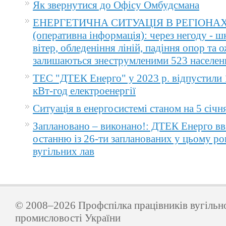
Як звернутися до Офісу Омбудсмана
ЕНЕРГЕТИЧНА СИТУАЦІЯ В РЕГІОНА
(оперативна інформація): через негоду - 
вітер, обледеніння ліній, падіння опор та 
залишаються знеструмленими 523 населен
ТЕС "ДТЕК Енерго" у 2023 р. відпустили 
кВт-год електроенергії
Ситуація в енергосистемі станом на 5 січн
Заплановано – виконано!: ДТЕК Енерго вв
останню із 26-ти запланованих у цьому ро
вугільних лав
© 2008–2026 Профспілка працівників вугільн
промисловості України