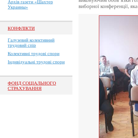
виконуючим обов’язки гол
Архів газети «Шахтер
виборної конференції, яка
Украины»
КОНФЛІКТИ
Галузевий колективний
трудовий спір
Колективні трудові спори
Індивідуальні трудові спори
ФОНД СОЦІАЛЬНОГО
СТРАХУВАННЯ