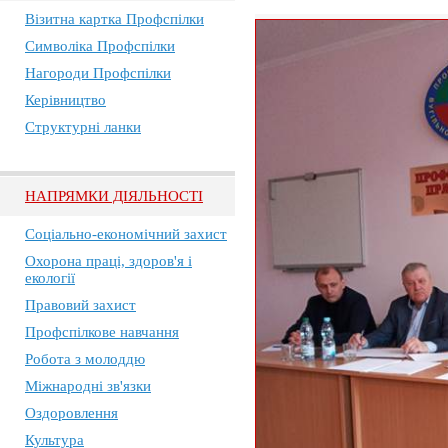
Візитна картка Профспілки
Символіка Профспілки
Нагороди Профспілки
Керівництво
Структурні ланки
НАПРЯМКИ ДІЯЛЬНОСТІ
Соціально-економічний захист
Охорона праці, здоров'я і
екології
Правовий захист
Профспілкове навчання
Робота з молоддю
Міжнародні зв'язки
Оздоровлення
Культура