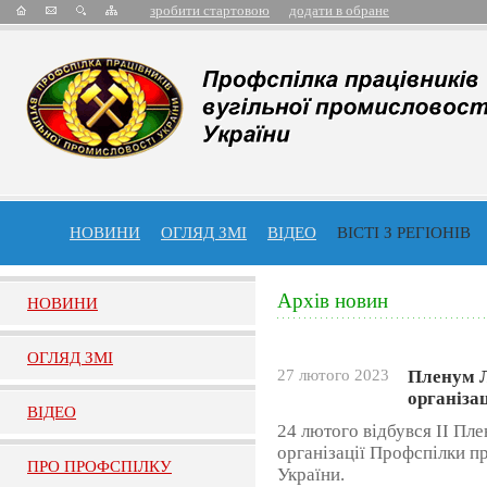
зробити стартовою
додати в обране
НОВИНИ
ОГЛЯД ЗМІ
ВІДЕО
ВІСТІ З РЕГІОНІВ
Архів новин
НОВИНИ
ОГЛЯД ЗМI
27 лютого 2023
Пленум Л
організа
ВIДЕО
24 лютого відбувся ІІ Пле
організації Профспілки п
ПРО ПРОФСПIЛКУ
України.