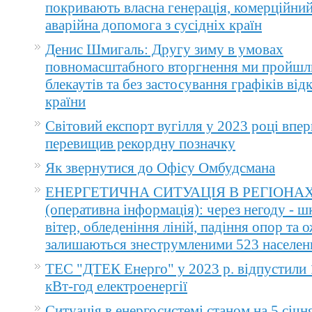
покривають власна генерація, комерційний
аварійна допомога з сусідніх країн
Денис Шмигаль: Другу зиму в умовах
повномасштабного вторгнення ми пройшл
блекаутів та без застосування графіків ві
країни
Світовий експорт вугілля у 2023 році впер
перевищив рекордну позначку
Як звернутися до Офісу Омбудсмана
ЕНЕРГЕТИЧНА СИТУАЦІЯ В РЕГІОНА
(оперативна інформація): через негоду - 
вітер, обледеніння ліній, падіння опор та 
залишаються знеструмленими 523 населен
ТЕС "ДТЕК Енерго" у 2023 р. відпустили 
кВт-год електроенергії
Ситуація в енергосистемі станом на 5 січн