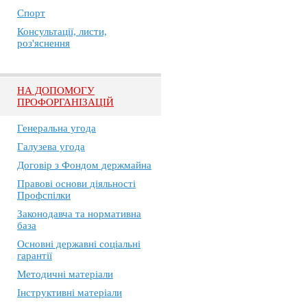
Спорт
Консультації, листи,
роз'яснення
НА ДОПОМОГУ
ПРОФОРГАНІЗАЦІЙ
Генеральна угода
Галузева угода
Договір з Фондом держмайна
Правові основи діяльності
Профспілки
Законодавча та нормативна
база
Основні державні соціальні
гарантії
Методичні матеріали
Інструктивні матеріали