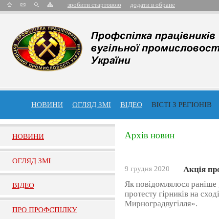
зробити стартовою
додати в обране
НОВИНИ
ОГЛЯД ЗМІ
ВІДЕО
ВІСТІ З РЕГІОНІВ
Архів новин
НОВИНИ
ОГЛЯД ЗМI
9 грудня 2020
Акція про
Як повідомлялося раніше 
ВIДЕО
протесту гірників на сход
Мирноградвугілля».
ПРО ПРОФСПIЛКУ