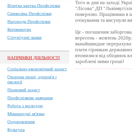
Того ж дня на заході Укра
Візитна картка Профспілки
"Лісова" ДП "Львіввугілл
Символіка Профспілки
поверхню. Працівники в ш
очікування та висунули ви
Нагороди Профспілки
Керівництво
Це - погашення заборгован
Структурні ланки
вересень - жовтень 2020р
якнайшвидше перерахуват
плати гірникам державних
втомилися від обіцянок вл
НАПРЯМКИ ДІЯЛЬНОСТІ
зароблені ними гроші!
Соціально-економічний захист
Охорона праці, здоров'я і
екології
Правовий захист
Профспілкове навчання
Робота з молоддю
Міжнародні зв'язки
Оздоровлення
Культура