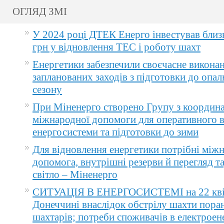
ОГЛЯД ЗМІ
У 2024 році ДТЕК Енерго інвестував близ
грн у відновлення ТЕС і роботу шахт
Енергетики забезпечили своєчасне викона
запланованих заходів з підготовки до опа
сезону
При Міненерго створено Групу з координа
міжнародної допомоги для оперативного 
енергосистеми та підготовки до зими
Для відновлення енергетики потрібні між
допомога, внутрішні резерви й перегляд т
світло – Міненерго
СИТУАЦІЯ В ЕНЕРГОСИСТЕМІ на 22 квіт
Донеччині внаслідок обстрілу шахти пора
шахтарів; потреби споживачів в електроене