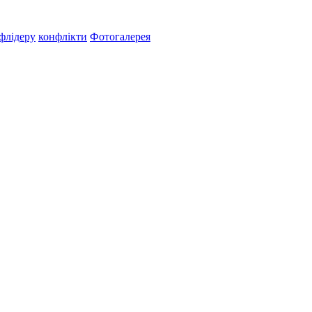
флiдеру
конфлікти
Фотогалерея