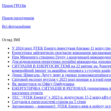
Праця ГРОЗів
Праця прохідників
Всі фотоальбоми
Огляд ЗМІ
У 2024 році ДТЕК Енерго інвестував близько 11 млрд грн
Енергетики забезпечили своєчасне виконання заплановани
При Міненерго створено Групу з координації міжнародно
Для відновлення енергетики потрібні міжнародна допомог
СИТУАЦІЯ В ЕНЕРГОСИСТЕМІ на 22 квітня: на Донеччині в
комерційний імпорт та аварійна допомога з сусідніх країн
Денис Шмигаль: Другу зиму в умовах повномасштабного вт
Світовий експорт вугілля у 2023 році вперше в історії п
Як звернутися до Офісу Омбудсмана
ЕНЕРГЕТИЧНА СИТУАЦІЯ В РЕГІОНАХ (оперативна інформац
населених пункти
ТЕС "ДТЕК Енерго" у 2023 р. відпустили 15,2 млрд кВт-г
Ситуація в енергосистемі станом на 5 січня
Заплановано – виконано!: ДТЕК Енерго ввів в роботу ост