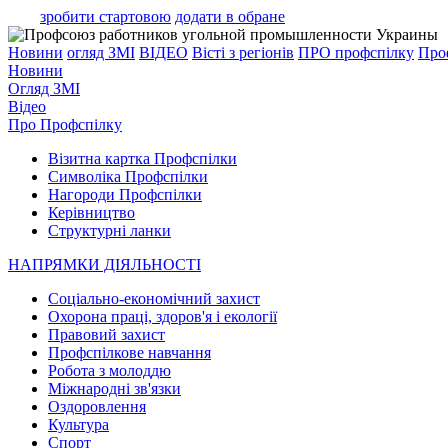
зробити стартовою
додати в обране
Новини
огляд ЗМІ
ВІДЕО
Вісті з регіонів
ПРО профспiлку
Про
Новини
Огляд ЗМI
Вiдео
Про Профспiлку
Візитна картка Профспілки
Символіка Профспілки
Нагороди Профспілки
Керівництво
Структурні ланки
НАПРЯМКИ ДІЯЛЬНОСТІ
Соціально-економічний захист
Охорона праці, здоров'я і екології
Правовий захист
Профспілкове навчання
Робота з молоддю
Міжнародні зв'язки
Оздоровлення
Культура
Спорт