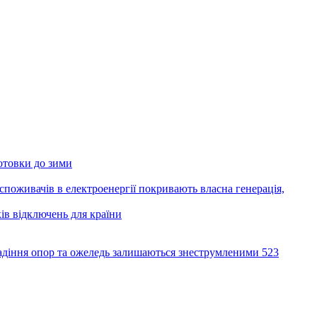
отовки до зими
оживачів в електроенергії покривають власна генерація,
ів відключень для країни
діння опор та ожеледь залишаються знеструмленими 523