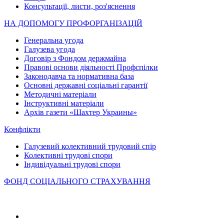
Консультації, листи, роз'яснення
НА ДОПОМОГУ ПРОФОРГАНІЗАЦІЙ
Генеральна угода
Галузева угода
Договір з Фондом держмайна
Правові основи діяльності Профспілки
Законодавча та нормативна база
Основні державні соціальні гарантії
Методичні матеріали
Інструктивні матеріали
Архів газети «Шахтер Украины»
Конфлікти
Галузевий колективний трудовий спір
Колективні трудові спори
Індивідуальні трудові спори
ФОНД СОЦІАЛЬНОГО СТРАХУВАННЯ