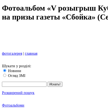
Фотоальбом «V розыгрыш Ку
на призы газеты «Сбойка» (Се
фотогалерея
|
главная
Шукати у розділі:
Новини
Огляд ЗМІ
Розширений пошук
Фотоальбоми