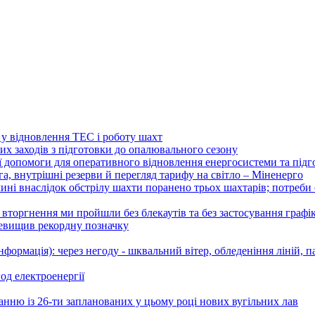
 у відновлення ТЕС і роботу шахт
х заходів з підготовки до опалювального сезону
ї допомоги для оперативного відновлення енергосистеми та підг
а, внутрішні резерви й перегляд тарифу на світло – Міненерго
наслідок обстрілу шахти поранено трьох шахтарів; потреби сп
оргнення ми пройшли без блекаутів та без застосування графік
еревищив рекордну позначку
ія): через негоду - шквальний вітер, обледеніння ліній, па
од електроенергії
анню із 26-ти запланованих у цьому році нових вугільних лав