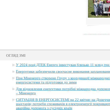
ОГЛЯД ЗМІ
У 2024 році ДТЕК Енерго інвестував близько 11 млрд грн
Енергетики забезпечили своєчасне виконання заплановани
При Міненерго створено Групу з координації міжнародно
енергосистеми та підготовки до зими
Для відновлення енергетики потрібні міжнародна допомога
– Міненерго
СИТУАЦІЯ В ЕНЕРГОСИСТЕМІ на 22 квітня: на Донеччині
шахтарів; потреби споживачів в електроенергії покривают
аварійна допомога з сусідніх країн