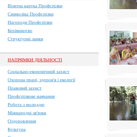
Візитна картка Профспілки
Символіка Профспілки
Нагороди Профспілки
Керівництво
Структурні ланки
НАПРЯМКИ ДІЯЛЬНОСТІ
Соціально-економічний захист
Охорона праці, здоров'я і екології
Правовий захист
Профспілкове навчання
Робота з молоддю
Міжнародні зв'язки
Оздоровлення
Культура