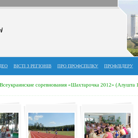
ДЕО
ВІСТІ З РЕГІОНІВ
ПРО ПРОФСПIЛКУ
ПРОФЛIДЕРУ
Всеукраинские соревнования «Шахтарочка 2012» (Алушта 