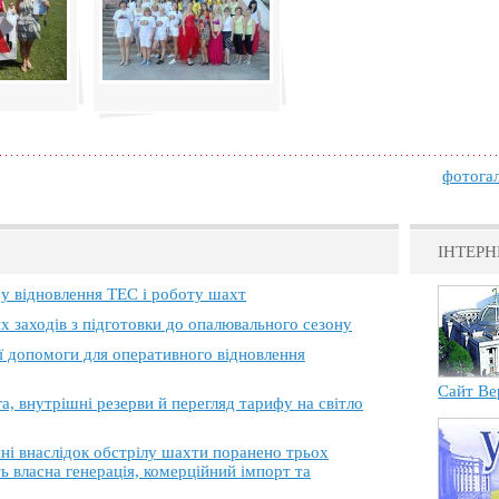
фотога
ІНТЕРН
 у відновлення ТЕС і роботу шахт
х заходів з підготовки до опалювального сезону
ї допомоги для оперативного відновлення
Сайт Ве
, внутрішні резерви й перегляд тарифу на світло
 внаслідок обстрілу шахти поранено трьох
ь власна генерація, комерційний імпорт та