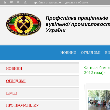
зробити стартовою
додати в обране
НОВИНИ
ОГЛЯД ЗМІ
ВІ
Фотоальбом «
НОВИНИ
2012 года)»
ОГЛЯД ЗМI
ВIДЕО
ПРО ПРОФСПIЛКУ