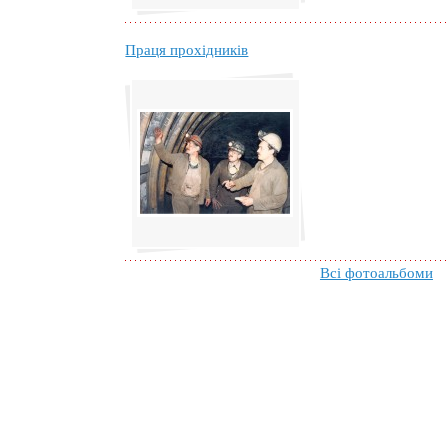
Праця прохідників
Всі фотоальбоми