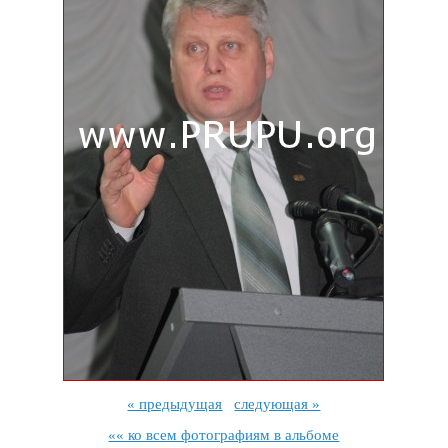
« предыдущая
следующая »
«« ко всем фотографиям в альбоме