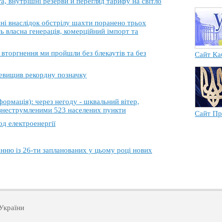
, внутрішні резерви й перегляд тарифу на світло
 внаслідок обстрілу шахти поранено трьох
ь власна генерація, комерційний імпорт та
торгнення ми пройшли без блекаутів та без
Сайт Ка
еревищив рекордну позначку
ація): через негоду - шквальний вітер,
 знеструмленими 523 населених пункти
Сайт Пр
од електроенергії
анню із 26-ти запланованих у цьому році нових
України