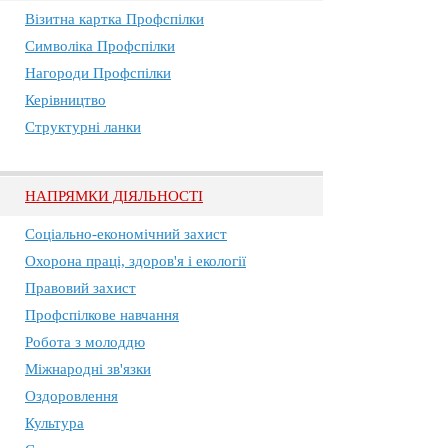
Візитна картка Профспілки
Символіка Профспілки
Нагороди Профспілки
Керівництво
Структурні ланки
НАПРЯМКИ ДІЯЛЬНОСТІ
Соціально-економічний захист
Охорона праці, здоров'я і екології
Правовий захист
Профспілкове навчання
Робота з молоддю
Міжнародні зв'язки
Оздоровлення
Культура