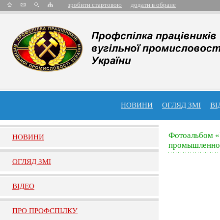
зробити стартовою
додати в обране
НОВИНИ
ОГЛЯД ЗМІ
ВІ
Фотоальбом «
НОВИНИ
промышленнос
ОГЛЯД ЗМI
ВIДЕО
ПРО ПРОФСПIЛКУ