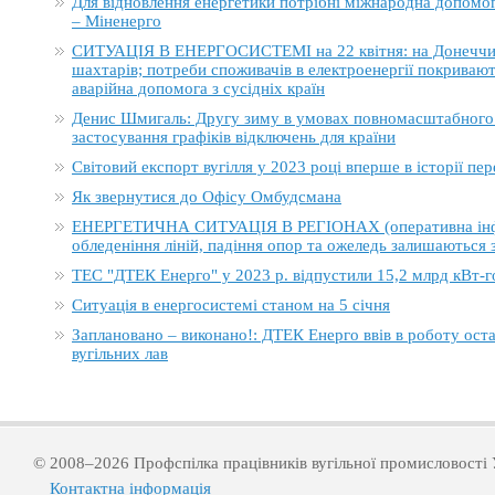
Для відновлення енергетики потрібні міжнародна допомога
– Міненерго
СИТУАЦІЯ В ЕНЕРГОСИСТЕМІ на 22 квітня: на Донеччині
шахтарів; потреби споживачів в електроенергії покривают
аварійна допомога з сусідніх країн
Денис Шмигаль: Другу зиму в умовах повномасштабного в
застосування графіків відключень для країни
Світовий експорт вугілля у 2023 році вперше в історії п
Як звернутися до Офісу Омбудсмана
ЕНЕРГЕТИЧНА СИТУАЦІЯ В РЕГІОНАХ (оперативна інформ
обледеніння ліній, падіння опор та ожеледь залишаються
ТЕС "ДТЕК Енерго" у 2023 р. відпустили 15,2 млрд кВт-г
Ситуація в енергосистемі станом на 5 січня
Заплановано – виконано!: ДТЕК Енерго ввів в роботу ост
вугільних лав
© 2008–2026 Профспілка працівників вугільної промисловості 
Контактна інформація