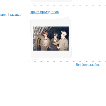
Праця прохідників
лерея
|
главная
Всі фотоальбоми