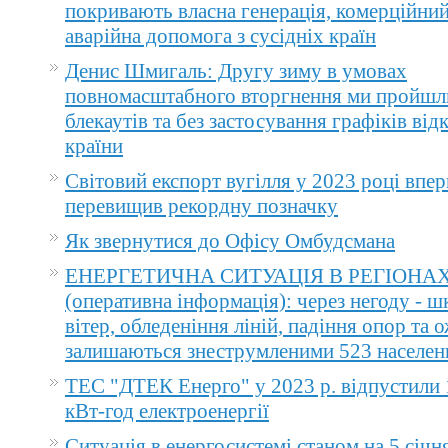
покривають власна генерація, комерційний
аварійна допомога з сусідніх країн
Денис Шмигаль: Другу зиму в умовах
повномасштабного вторгнення ми пройшл
блекаутів та без застосування графіків ві
країни
Світовий експорт вугілля у 2023 році впер
перевищив рекордну позначку
Як звернутися до Офісу Омбудсмана
ЕНЕРГЕТИЧНА СИТУАЦІЯ В РЕГІОНА
(оперативна інформація): через негоду - 
вітер, обледеніння ліній, падіння опор та 
залишаються знеструмленими 523 населен
ТЕС "ДТЕК Енерго" у 2023 р. відпустили 
кВт-год електроенергії
Ситуація в енергосистемі станом на 5 січн