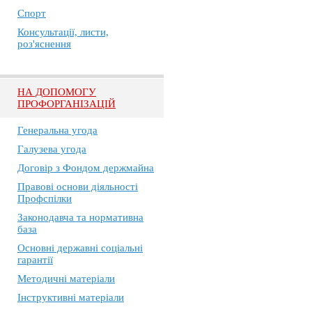
Спорт
Консультації, листи,
роз'яснення
НА ДОПОМОГУ
ПРОФОРГАНІЗАЦІЙ
Генеральна угода
Галузева угода
Договір з Фондом держмайна
Правові основи діяльності
Профспілки
Законодавча та нормативна
база
Основні державні соціальні
гарантії
Методичні матеріали
Інструктивні матеріали