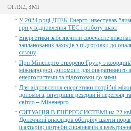
ОГЛЯД ЗМІ
У 2024 році ДТЕК Енерго інвестував близ
грн у відновлення ТЕС і роботу шахт
Енергетики забезпечили своєчасне викона
запланованих заходів з підготовки до опа
сезону
При Міненерго створено Групу з координа
міжнародної допомоги для оперативного 
енергосистеми та підготовки до зими
Для відновлення енергетики потрібні між
допомога, внутрішні резерви й перегляд т
світло – Міненерго
СИТУАЦІЯ В ЕНЕРГОСИСТЕМІ на 22 квіт
Донеччині внаслідок обстрілу шахти пора
шахтарів; потреби споживачів в електроене