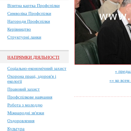
Візитна картка Профспілки
Символіка Профспілки
Нагороди Профспілки
Керівництво
Структурні ланки
НАПРЯМКИ ДІЯЛЬНОСТІ
Соціально-економічний захист
« пред
Охорона праці, здоров'я і
«« ко всем
екології
Правовий захист
Профспілкове навчання
Робота з молоддю
Міжнародні зв'язки
Оздоровлення
Культура