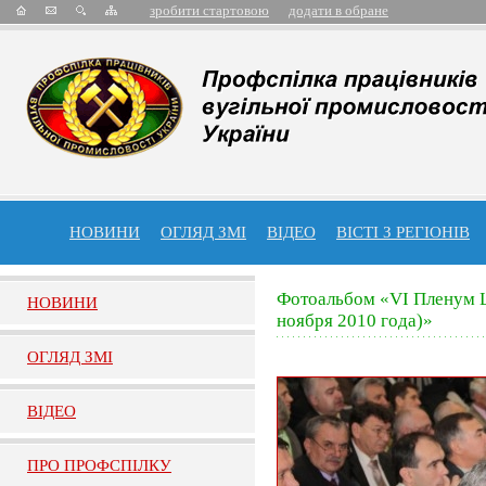
зробити стартовою
додати в обране
НОВИНИ
ОГЛЯД ЗМІ
ВІДЕО
ВІСТІ З РЕГІОНІВ
Фотоальбом «VI Пленум 
НОВИНИ
ноября 2010 года)»
ОГЛЯД ЗМI
ВIДЕО
ПРО ПРОФСПIЛКУ