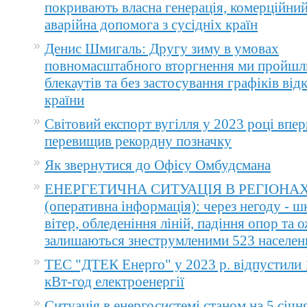
покривають власна генерація, комерційний
аварійна допомога з сусідніх країн
Денис Шмигаль: Другу зиму в умовах
повномасштабного вторгнення ми пройшл
блекаутів та без застосування графіків ві
країни
Світовий експорт вугілля у 2023 році впер
перевищив рекордну позначку
Як звернутися до Офісу Омбудсмана
ЕНЕРГЕТИЧНА СИТУАЦІЯ В РЕГІОНА
(оперативна інформація): через негоду - 
вітер, обледеніння ліній, падіння опор та 
залишаються знеструмленими 523 населен
ТЕС "ДТЕК Енерго" у 2023 р. відпустили 
кВт-год електроенергії
Ситуація в енергосистемі станом на 5 січн