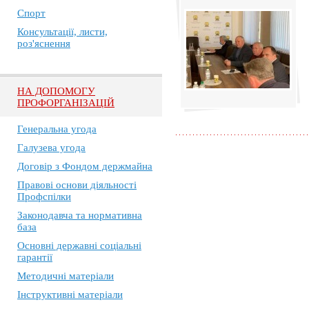
Спорт
Консультації, листи,
роз'яснення
НА ДОПОМОГУ
ПРОФОРГАНІЗАЦІЙ
Генеральна угода
Галузева угода
Договір з Фондом держмайна
Правові основи діяльності
Профспілки
Законодавча та нормативна
база
Основні державні соціальні
гарантії
Методичні матеріали
Інструктивні матеріали