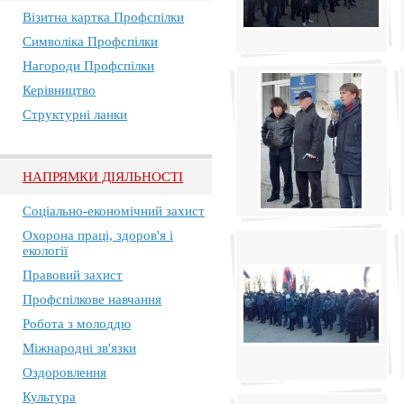
Візитна картка Профспілки
Символіка Профспілки
Нагороди Профспілки
Керівництво
Структурні ланки
НАПРЯМКИ ДІЯЛЬНОСТІ
Соціально-економічний захист
Охорона праці, здоров'я і
екології
Правовий захист
Профспілкове навчання
Робота з молоддю
Міжнародні зв'язки
Оздоровлення
Культура