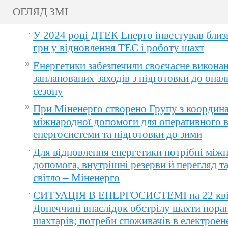
ОГЛЯД ЗМІ
У 2024 році ДТЕК Енерго інвестував близ
грн у відновлення ТЕС і роботу шахт
Енергетики забезпечили своєчасне викона
запланованих заходів з підготовки до опа
сезону
При Міненерго створено Групу з координа
міжнародної допомоги для оперативного 
енергосистеми та підготовки до зими
Для відновлення енергетики потрібні між
допомога, внутрішні резерви й перегляд т
світло – Міненерго
СИТУАЦІЯ В ЕНЕРГОСИСТЕМІ на 22 квіт
Донеччині внаслідок обстрілу шахти пора
шахтарів; потреби споживачів в електроене