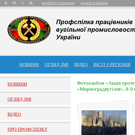
зробити стартовою
додати в обране
НОВИНИ
ОГЛЯД ЗМІ
ВІДЕО
ВІСТІ З РЕГІОНІВ
Фотоальбом «Акція проте
НОВИНИ
«Мирноградвугілля», 8-9 
ОГЛЯД ЗМI
ВIДЕО
ПРО ПРОФСПIЛКУ