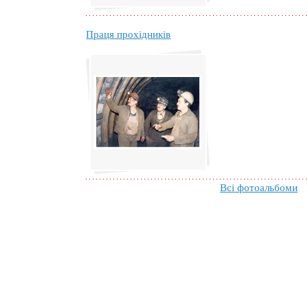
Праця прохідників
Всі фотоальбоми