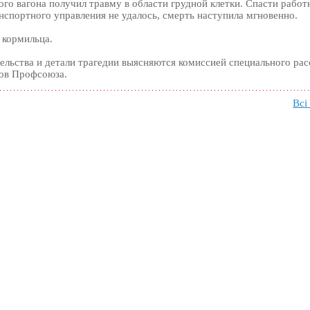
го вагона получил травму в области грудной клетки. Спасти работ
нспортного управления не удалось, смерть наступила мгновенно.
 кормильца.
ельства и детали трагедии выясняются комиссией специального рас
ов Профсоюза.
Всі