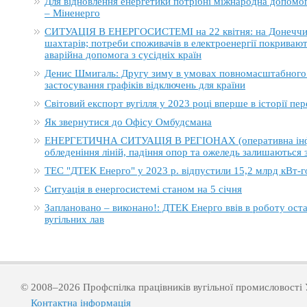
Для відновлення енергетики потрібні міжнародна допомога
– Міненерго
СИТУАЦІЯ В ЕНЕРГОСИСТЕМІ на 22 квітня: на Донеччині
шахтарів; потреби споживачів в електроенергії покривают
аварійна допомога з сусідніх країн
Денис Шмигаль: Другу зиму в умовах повномасштабного в
застосування графіків відключень для країни
Світовий експорт вугілля у 2023 році вперше в історії п
Як звернутися до Офісу Омбудсмана
ЕНЕРГЕТИЧНА СИТУАЦІЯ В РЕГІОНАХ (оперативна інформ
обледеніння ліній, падіння опор та ожеледь залишаються
ТЕС "ДТЕК Енерго" у 2023 р. відпустили 15,2 млрд кВт-г
Ситуація в енергосистемі станом на 5 січня
Заплановано – виконано!: ДТЕК Енерго ввів в роботу ост
вугільних лав
© 2008–2026 Профспілка працівників вугільної промисловості 
Контактна інформація