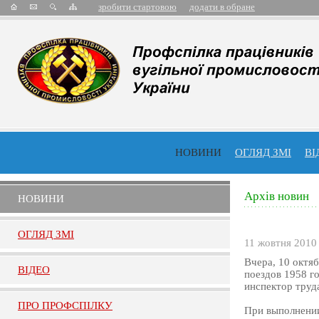
зробити стартовою
додати в обране
НОВИНИ
ОГЛЯД ЗМІ
ВІ
Архів новин
НОВИНИ
ОГЛЯД ЗМI
11 жовтня 2010
Вчера, 10 октя
ВIДЕО
поездов 1958 г
инспектор труд
ПРО ПРОФСПIЛКУ
При выполнении