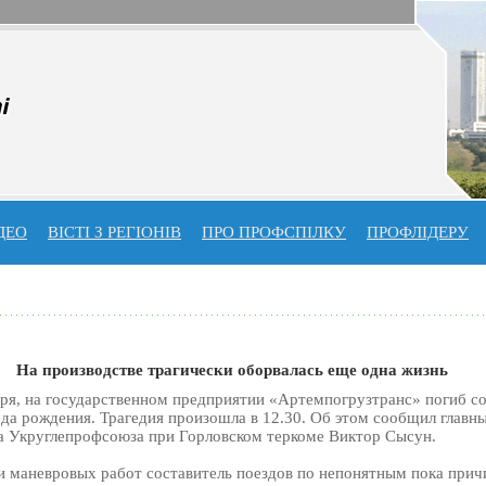
ДЕО
ВІСТІ З РЕГІОНІВ
ПРО ПРОФСПIЛКУ
ПРОФЛIДЕРУ
На производстве трагически оборвалась еще одна жизнь
бря, на государственном предприятии «Артемпогрузтранс» погиб со
ода рождения. Трагедия произошла в 12.30. Об этом сообщил главн
а Укруглепрофсоюза при Горловском теркоме Виктор Сысун.
 маневровых работ составитель поездов по непонятным пока прич