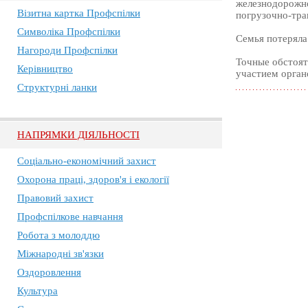
железнодорожно
Візитна картка Профспілки
погрузочно-тра
Символіка Профспілки
Семья потеряла
Нагороди Профспілки
Точные обстоят
Керівництво
участием орган
Структурні ланки
НАПРЯМКИ ДІЯЛЬНОСТІ
Соціально-економічний захист
Охорона праці, здоров'я і екології
Правовий захист
Профспілкове навчання
Робота з молоддю
Міжнародні зв'язки
Оздоровлення
Культура