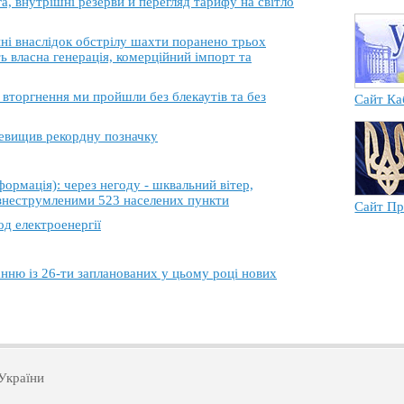
, внутрішні резерви й перегляд тарифу на світло
 внаслідок обстрілу шахти поранено трьох
ь власна генерація, комерційний імпорт та
торгнення ми пройшли без блекаутів та без
Сайт Ка
еревищив рекордну позначку
ація): через негоду - шквальний вітер,
 знеструмленими 523 населених пункти
Сайт Пр
од електроенергії
анню із 26-ти запланованих у цьому році нових
України