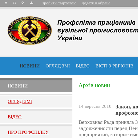
зробити стартовою
додати в обране
НОВИНИ
ОГЛЯД ЗМІ
ВІДЕО
ВІСТІ З РЕГІОНІВ
Архів новин
НОВИНИ
ОГЛЯД ЗМI
14 вересня 2010
Закон, к
профсоюз
ВIДЕО
Верховная Рада приняла 
задолженности перед Пе
ПРО ПРОФСПIЛКУ
предприятий, которые име