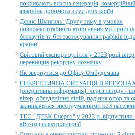
покривають власна генерація, комерційний
аварійна допомога з сусідніх країн
Денис Шмигаль: Другу зиму в умовах
повномасштабного вторгнення ми пройшл
блекаутів та без застосування графіків ві
країни
Світовий експорт вугілля у 2023 році впер
перевищив рекордну позначку
Як звернутися до Офісу Омбудсмана
ЕНЕРГЕТИЧНА СИТУАЦІЯ В РЕГІОНА
(оперативна інформація): через негоду - 
вітер, обледеніння ліній, падіння опор та 
залишаються знеструмленими 523 населен
ТЕС "ДТЕК Енерго" у 2023 р. відпустили 
кВт-год електроенергії
Ситуація в енергосистемі станом на 5 січн