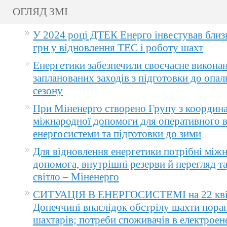
ОГЛЯД ЗМІ
У 2024 році ДТЕК Енерго інвестував близ
грн у відновлення ТЕС і роботу шахт
Енергетики забезпечили своєчасне викона
запланованих заходів з підготовки до опа
сезону
При Міненерго створено Групу з координа
міжнародної допомоги для оперативного 
енергосистеми та підготовки до зими
Для відновлення енергетики потрібні між
допомога, внутрішні резерви й перегляд т
світло – Міненерго
СИТУАЦІЯ В ЕНЕРГОСИСТЕМІ на 22 квіт
Донеччині внаслідок обстрілу шахти пора
шахтарів; потреби споживачів в електроене