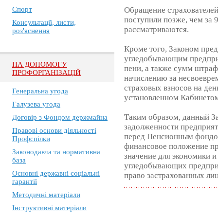
Спорт
Обращение страхователей
поступили позже, чем за 
Консультації, листи,
рассматриваются.
роз'яснення
Кроме того, Законом пре
угледобывающим предпри
НА ДОПОМОГУ
пени, а также сумм штраф
ПРОФОРГАНІЗАЦІЙ
начислению за несвоевре
страховых взносов на день
Генеральна угода
установленном Кабинето
Галузева угода
Таким образом, данный З
Договір з Фондом держмайна
задолженности предприят
Правові основи діяльності
перед Пенсионным фондом
Профспілки
финансовое положение пр
Законодавча та нормативна
значение для экономики и
база
угледобывающих предприя
Основні державні соціальні
право застрахованных лиц
гарантії
Методичні матеріали
Інструктивні матеріали