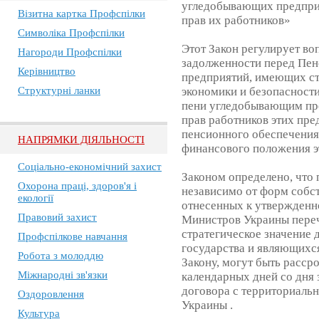
угледобывающих предприя
Візитна картка Профспілки
прав их работников»
Символіка Профспілки
Этот Закон регулирует в
Нагороди Профспілки
задолженности перед Пе
Керівництво
предприятий, имеющих ст
Структурні ланки
экономики и безопасности
пени угледобывающим пр
прав работников этих пр
пенсионного обеспечени
НАПРЯМКИ ДІЯЛЬНОСТІ
финансового положения э
Соціально-економічний захист
Законом определено, что
Охорона праці, здоров'я і
независимо от форм собст
екології
отнесенных к утвержденн
Правовий захист
Министров Украины пере
стратегическое значение 
Профспілкове навчання
государства и являющихс
Робота з молоддю
Закону, могут быть расср
Міжнародні зв'язки
календарных дней со дня
договора с территориаль
Оздоровлення
Украины .
Культура