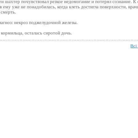
ети шахтер почувствовал резкое недомогание и потерял сознание. К
 ему уже не понадобилась, когда клеть достигла поверхности, врач
 смерть.
иагноз: некроз поджелудочной железы.
 кормильца, осталась сиротой дочь.
Всі