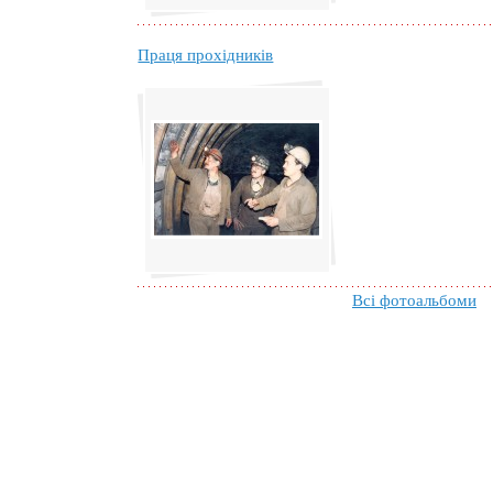
Праця прохідників
Всі фотоальбоми