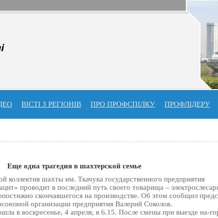
ДЕО
ВІСТІ З РЕГІОНІВ
ПРО ПРОФСПIЛКУ
ПРОФЛIДЕРУ
Еще одна трагедия в шахтерской семье
ой коллектив шахты им. Ткачука государственного предприятия
цит» проводит в последний путь своего товарища – электрослесар
опостижно скончавшегося на производстве. Об этом сообщил предс
союзной организации предприятия Валерий Соколов.
шла в воскресенье, 4 апреля, в 6.15. После смены при выезде на-го