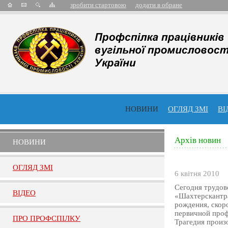
зробити стартовою
додати в обране
НОВИНИ
ОГЛЯД ЗМІ
ВІ
Архів новин
НОВИНИ
ОГЛЯД ЗМI
6 квітня 2010
Сегодня трудов
ВIДЕО
«Шахтерскантра
рождения, скор
первичной проф
ПРО ПРОФСПIЛКУ
Трагедия произо