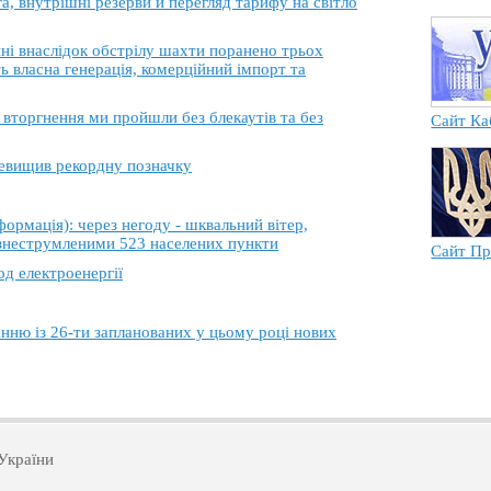
, внутрішні резерви й перегляд тарифу на світло
 внаслідок обстрілу шахти поранено трьох
ь власна генерація, комерційний імпорт та
торгнення ми пройшли без блекаутів та без
Сайт Ка
еревищив рекордну позначку
ація): через негоду - шквальний вітер,
 знеструмленими 523 населених пункти
Сайт Пр
од електроенергії
анню із 26-ти запланованих у цьому році нових
України