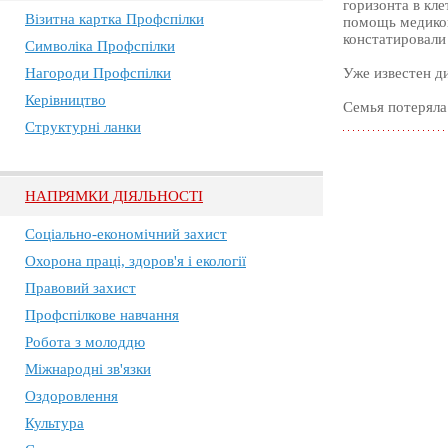
горизонта в кл
Візитна картка Профспілки
помощь медиков
констатировали
Символіка Профспілки
Нагороди Профспілки
Уже известен д
Керівництво
Семья потеряла
Структурні ланки
НАПРЯМКИ ДІЯЛЬНОСТІ
Соціально-економічний захист
Охорона праці, здоров'я і екології
Правовий захист
Профспілкове навчання
Робота з молоддю
Міжнародні зв'язки
Оздоровлення
Культура