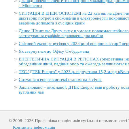
Для відновлення енергетики потрібні міжнародна допомога
– Міненерго
СИТУАЦІЯ В ЕНЕРГОСИСТЕМІ на 22 квітня: на Донеччині
шахтарів; потреби споживачів в електроенергії покривают
аварійна допомога з сусідніх країн
Денис Шмигаль: Другу зиму в умовах повномасштабного в
застосування графіків відключень для країни
Світовий експорт вугілля у 2023 році вперше в історії п
Як звернутися до Офісу Омбудсмана
ЕНЕРГЕТИЧНА СИТУАЦІЯ В РЕГІОНАХ (оперативна інформ
обледеніння ліній, падіння опор та ожеледь залишаються
ТЕС "ДТЕК Енерго" у 2023 р. відпустили 15,2 млрд кВт-г
Ситуація в енергосистемі станом на 5 січня
Заплановано – виконано!: ДТЕК Енерго ввів в роботу ост
вугільних лав
© 2008–2026 Профспілка працівників вугільної промисловості 
Контактна інформація