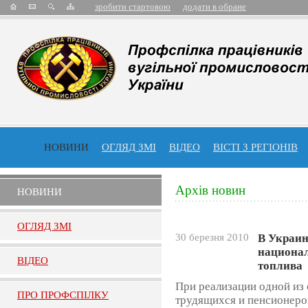
зробити стартовою
додати в обране
НОВИНИ
ОГЛЯД ЗМІ
ВІДЕО
ВІСТІ З РЕГІОНІВ
Архів новин
НОВИНИ
ОГЛЯД ЗМI
30 березня 2010
В Украин
национал
ВIДЕО
топлива
При реализации одной из
ПРО ПРОФСПIЛКУ
трудящихся и пенсионеро