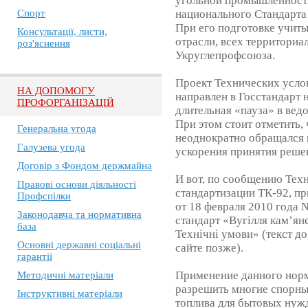
угольной промышленности
Спорт
национального Стандарта 
При его подготовке учит
Консультації, листи,
отрасли, всех территориа
роз'яснення
Укруглепрофсоюза.
Проект Технических услов
НА ДОПОМОГУ
направлен в Госстандарт 
ПРОФОРГАНІЗАЦІЙ
длительная «пауза» в вед
При этом стоит отметить
Генеральна угода
неоднократно обращался 
Галузева угода
ускорения принятия реше
Договір з Фондом держмайна
И вот, по сообщению Тех
Правові основи діяльності
стандартизации ТК-92, п
Профспілки
от 18 февраля 2010 года
Законодавча та нормативна
стандарт «Вугілля кам’яне
база
Технічні умови» (текст д
Основні державні соціальні
сайте позже).
гарантії
Применение данного норм
Методичні матеріали
разрешить многие спорны
Інструктивні матеріали
топлива для бытовых нуж