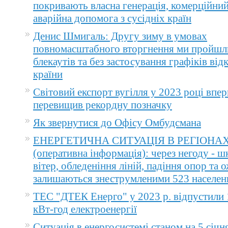
покривають власна генерація, комерційний
аварійна допомога з сусідніх країн
Денис Шмигаль: Другу зиму в умовах
повномасштабного вторгнення ми пройшл
блекаутів та без застосування графіків ві
країни
Світовий експорт вугілля у 2023 році впер
перевищив рекордну позначку
Як звернутися до Офісу Омбудсмана
ЕНЕРГЕТИЧНА СИТУАЦІЯ В РЕГІОНА
(оперативна інформація): через негоду - 
вітер, обледеніння ліній, падіння опор та 
залишаються знеструмленими 523 населен
ТЕС "ДТЕК Енерго" у 2023 р. відпустили 
кВт-год електроенергії
Ситуація в енергосистемі станом на 5 січн