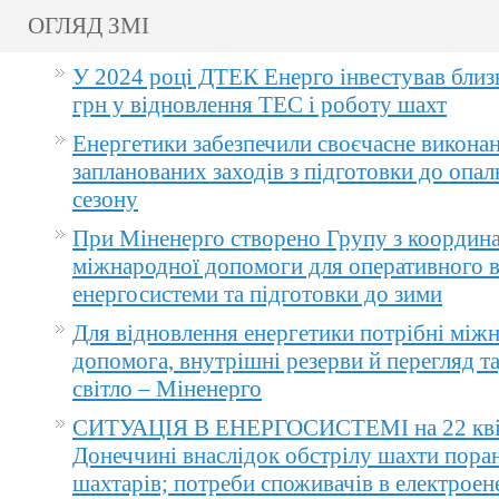
ОГЛЯД ЗМІ
У 2024 році ДТЕК Енерго інвестував близ
грн у відновлення ТЕС і роботу шахт
Енергетики забезпечили своєчасне викона
запланованих заходів з підготовки до опа
сезону
При Міненерго створено Групу з координа
міжнародної допомоги для оперативного 
енергосистеми та підготовки до зими
Для відновлення енергетики потрібні між
допомога, внутрішні резерви й перегляд т
світло – Міненерго
СИТУАЦІЯ В ЕНЕРГОСИСТЕМІ на 22 квіт
Донеччині внаслідок обстрілу шахти пора
шахтарів; потреби споживачів в електроене