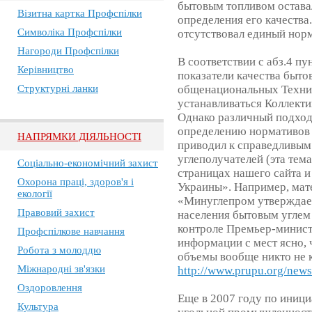
бытовым топливом остава
Візитна картка Профспілки
определения его качества
Символіка Профспілки
отсутствовал единый нор
Нагороди Профспілки
В соответствии с абз.4 п
Керівництво
показатели качества быто
Структурні ланки
общенациональных Техни
устанавливаться Коллект
Однако различный подход
определению нормативов 
НАПРЯМКИ ДІЯЛЬНОСТІ
приводил к справедливым
углеполучателей (эта тем
Соціально-економічний захист
страницах нашего сайта 
Охорона праці, здоров'я і
Украины». Например, мат
екології
«Минуглепром утверждает
Правовий захист
населения бытовым углем 
контроле Премьер-минист
Профспілкове навчання
информации с мест ясно, 
Робота з молоддю
объемы вообще никто не 
Міжнародні зв'язки
http://www.prupu.org/news
Оздоровлення
Еще в 2007 году по иниц
Культура