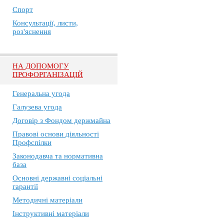
Спорт
Консультації, листи,
роз'яснення
НА ДОПОМОГУ
ПРОФОРГАНІЗАЦІЙ
Генеральна угода
Галузева угода
Договір з Фондом держмайна
Правові основи діяльності
Профспілки
Законодавча та нормативна
база
Основні державні соціальні
гарантії
Методичні матеріали
Інструктивні матеріали