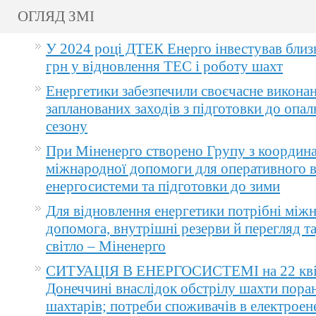
ОГЛЯД ЗМІ
У 2024 році ДТЕК Енерго інвестував близ
грн у відновлення ТЕС і роботу шахт
Енергетики забезпечили своєчасне викона
запланованих заходів з підготовки до опа
сезону
При Міненерго створено Групу з координа
міжнародної допомоги для оперативного 
енергосистеми та підготовки до зими
Для відновлення енергетики потрібні між
допомога, внутрішні резерви й перегляд т
світло – Міненерго
СИТУАЦІЯ В ЕНЕРГОСИСТЕМІ на 22 квіт
Донеччині внаслідок обстрілу шахти пора
шахтарів; потреби споживачів в електроене