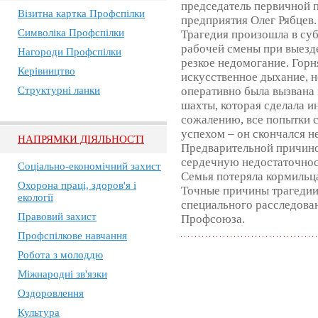
председатель первичной 
Візитна картка Профспілки
предприятия Олег Рябцев.
Символіка Профспілки
Трагедия произошла в субб
рабочей смены при выезд
Нагороди Профспілки
резкое недомогание. Гор
Керівництво
искусственное дыхание, 
Структурні ланки
оперативно была вызвана
шахты, которая сделала и
сожалению, все попытки 
успехом – он скончался н
НАПРЯМКИ ДІЯЛЬНОСТІ
Предварительной причино
сердечную недостаточнос
Соціально-економічний захист
Семья потеряла кормильц
Охорона праці, здоров'я і
Точные причины трагедии
екології
специального расследован
Правовий захист
Профсоюза.
Профспілкове навчання
Робота з молоддю
Міжнародні зв'язки
Оздоровлення
Культура