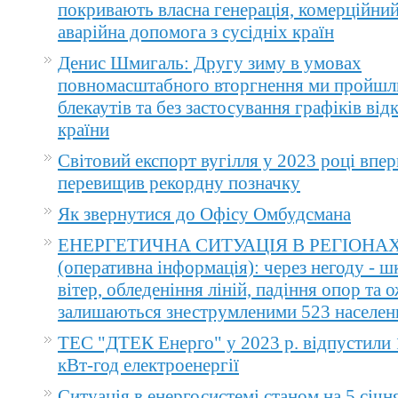
покривають власна генерація, комерційний
аварійна допомога з сусідніх країн
Денис Шмигаль: Другу зиму в умовах
повномасштабного вторгнення ми пройшл
блекаутів та без застосування графіків ві
країни
Світовий експорт вугілля у 2023 році впер
перевищив рекордну позначку
Як звернутися до Офісу Омбудсмана
ЕНЕРГЕТИЧНА СИТУАЦІЯ В РЕГІОНА
(оперативна інформація): через негоду - 
вітер, обледеніння ліній, падіння опор та 
залишаються знеструмленими 523 населен
ТЕС "ДТЕК Енерго" у 2023 р. відпустили 
кВт-год електроенергії
Ситуація в енергосистемі станом на 5 січн