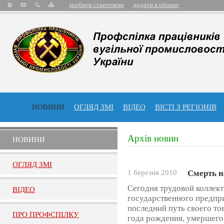
зробити стартовою
додати в обране
НОВИНИ
ОГЛЯД ЗМІ
ВІДЕО
ВІСТІ З РЕГІОНІВ
Архів новин
НОВИНИ
ОГЛЯД ЗМI
1 березня 2010
Смерть н
Сегодня трудовой коллек
ВIДЕО
государственного предпр
последний путь своего т
ПРО ПРОФСПIЛКУ
года рождения, умершего