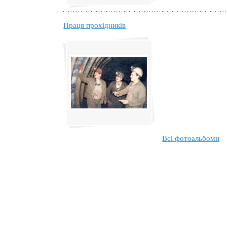
Праця прохідників
Всі фотоальбоми