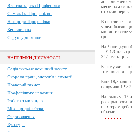
астрономическо
Візитна картка Профспілки
месячном фонде
отрасли перевал
Символіка Профспілки
Нагороди Профспілки
В соответствии
угледобывающих
Керівництво
министерстве у
грн.
Структурні ланки
На Донецкую обл
– 914,9 млн. гр
34,1 млн. грн.
НАПРЯМКИ ДІЯЛЬНОСТІ
К тому же на о
Соціально-економічний захист
том числе и пер
Охорона праці, здоров'я і екології
Еще 18,8 млн. г
Правовий захист
получили 1,987 
Профспілкове навчання
Напомним, 15 д
Робота з молоддю
реформированию
шахтерам дейст
Міжнародні зв'язки
объеме.
Оздоровлення
Культура