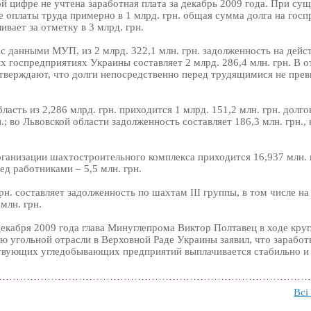
й цифре не учтена заработная плата за декабрь 2009 года. При с
 оплаты труда примерно в 1 млрд. грн. общая сумма долга на гос
ивает за отметку в 3 млрд. грн.
 с данными МУП, из 2 млрд. 322,1 млн. грн. задолженность на дей
 госпредприятиях Украины составляет 2 млрд. 286,4 млн. грн. В о
тверждают, что долги непосредственно перед трудящимися не пре
асть из 2,286 млрд. грн. приходится 1 млрд. 151,2 млн. грн. долго
н.; во Львовской области задолженность составляет 186,3 млн. грн.,
рганизации шахтостроительного комплекса приходится 16,937 млн. г
ед работниками – 5,5 млн. грн.
рн. составляет задолженность по шахтам III группы, в том числе на
млн. грн.
екабря 2009 года глава Минуглепрома Виктор Полтавец в ходе круг
 угольной отрасли в Верховной Раде Украины заявил, что заработ
вующих угледобывающих предприятий выплачивается стабильно и
Всі