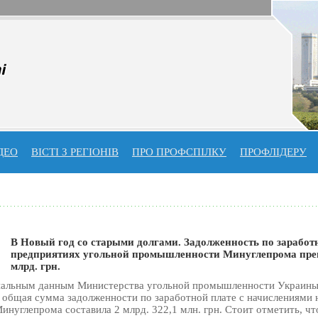
ДЕО
ВІСТІ З РЕГІОНІВ
ПРО ПРОФСПIЛКУ
ПРОФЛIДЕРУ
В Новый год со старыми долгами. Задолженность по заработ
предприятиях угольной промышленности Минуглепрома пре
млрд. грн.
иальным данным Министерства угольной промышленности Украины
г. общая сумма задолженности по заработной плате с начислениями 
нуглепрома составила 2 млрд. 322,1 млн. грн. Стоит отметить, что