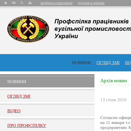
зробити стартовою
додати в обране
НОВИНИ
ОГЛЯД ЗМІ
ВІ
Архів новин
НОВИНИ
ОГЛЯД ЗМI
13 січня 2010
ВIДЕО
Согласно офиц
на 11 января т.
ПРО ПРОФСПIЛКУ
предприятиях Ми