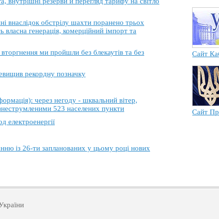
, внутрішні резерви й перегляд тарифу на світло
 внаслідок обстрілу шахти поранено трьох
ь власна генерація, комерційний імпорт та
торгнення ми пройшли без блекаутів та без
Сайт Ка
еревищив рекордну позначку
ація): через негоду - шквальний вітер,
 знеструмленими 523 населених пункти
Сайт Пр
од електроенергії
анню із 26-ти запланованих у цьому році нових
України