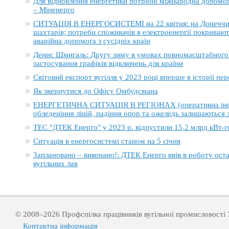
Для відновлення енергетики потрібні міжнародна допомога
– Міненерго
СИТУАЦІЯ В ЕНЕРГОСИСТЕМІ на 22 квітня: на Донеччині
шахтарів; потреби споживачів в електроенергії покривают
аварійна допомога з сусідніх країн
Денис Шмигаль: Другу зиму в умовах повномасштабного в
застосування графіків відключень для країни
Світовий експорт вугілля у 2023 році вперше в історії п
Як звернутися до Офісу Омбудсмана
ЕНЕРГЕТИЧНА СИТУАЦІЯ В РЕГІОНАХ (оперативна інформ
обледеніння ліній, падіння опор та ожеледь залишаються
ТЕС "ДТЕК Енерго" у 2023 р. відпустили 15,2 млрд кВт-г
Ситуація в енергосистемі станом на 5 січня
Заплановано – виконано!: ДТЕК Енерго ввів в роботу ост
вугільних лав
© 2008–2026 Профспілка працівників вугільної промисловості 
Контактна інформація