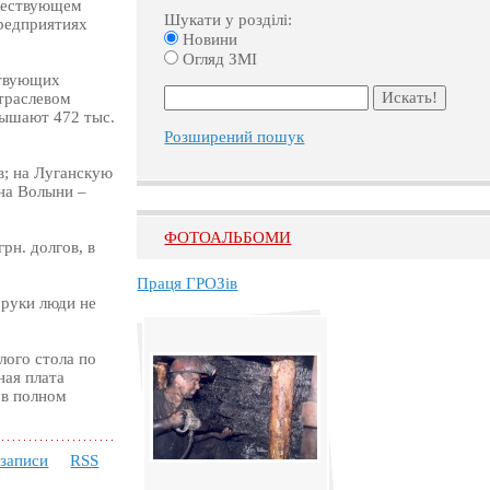
уществующем
Шукати у розділі:
предприятиях
Новини
Огляд ЗМІ
ствующих
траслевом
вышают 472 тыс.
Розширений пошук
в; на Луганскую
 на Волыни –
ФОТОАЛЬБОМИ
рн. долгов, в
Праця ГРОЗів
 руки люди не
лого стола по
ная плата
 в полном
 записи
RSS