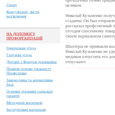
проходчика только придав
Спорт
целиком.
Консультації, листи,
Николай Кузьменко полу
роз'яснення
ссадины. Он был отправле
рассказал профсоюзный л
сегодня спасенному товар
НА ДОПОМОГУ
своем нормальном самочу
ПРОФОРГАНІЗАЦІЙ
Шахтеры не привыкли жало
Генеральна угода
Николай Кузьменко не уде
Галузева угода
медиков отпустить его дом
отпускают.
Договір з Фондом держмайна
Правові основи діяльності
Профспілки
Законодавча та нормативна
база
Основні державні соціальні
гарантії
Методичні матеріали
Інструктивні матеріали