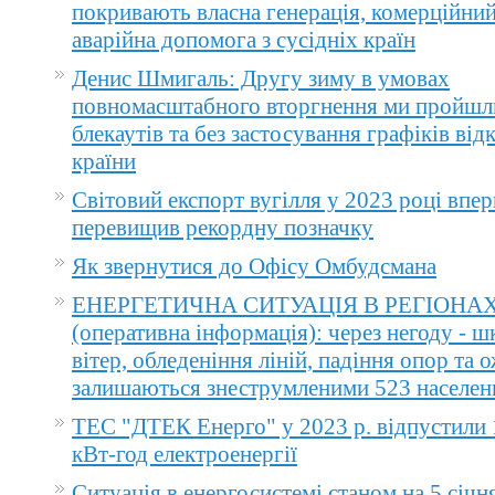
покривають власна генерація, комерційний
аварійна допомога з сусідніх країн
Денис Шмигаль: Другу зиму в умовах
повномасштабного вторгнення ми пройшл
блекаутів та без застосування графіків ві
країни
Світовий експорт вугілля у 2023 році впер
перевищив рекордну позначку
Як звернутися до Офісу Омбудсмана
ЕНЕРГЕТИЧНА СИТУАЦІЯ В РЕГІОНА
(оперативна інформація): через негоду - 
вітер, обледеніння ліній, падіння опор та 
залишаються знеструмленими 523 населен
ТЕС "ДТЕК Енерго" у 2023 р. відпустили 
кВт-год електроенергії
Ситуація в енергосистемі станом на 5 січн