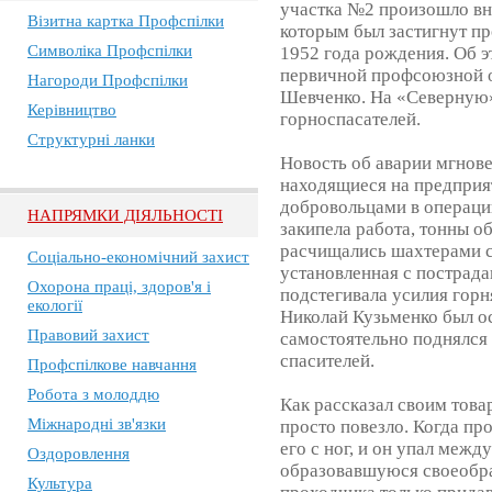
участка №2 произошло вн
Візитна картка Профспілки
которым был застигнут п
Символіка Профспілки
1952 года рождения. Об 
первичной профсоюзной 
Нагороди Профспілки
Шевченко. На «Северную»
Керівництво
горноспасателей.
Структурні ланки
Новость об аварии мгнове
находящиеся на предприя
добровольцами в операци
НАПРЯМКИ ДІЯЛЬНОСТІ
закипела работа, тонны 
расчищались шахтерами с
Соціально-економічний захист
установленная с пострада
Охорона праці, здоров'я і
подстегивала усилия горня
екології
Николай Кузьменко был о
Правовий захист
самостоятельно поднялся
спасителей.
Профспілкове навчання
Робота з молоддю
Как рассказал своим тов
Міжнародні зв'язки
просто повезло. Когда п
его с ног, и он упал межд
Оздоровлення
образовавшуюся своеобр
Культура