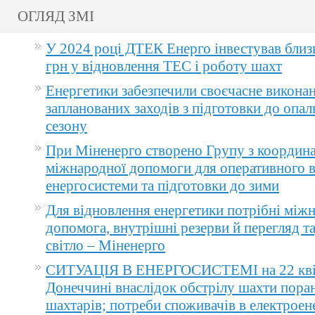
ОГЛЯД ЗМІ
У 2024 році ДТЕК Енерго інвестував близ
грн у відновлення ТЕС і роботу шахт
Енергетики забезпечили своєчасне викона
запланованих заходів з підготовки до опа
сезону
При Міненерго створено Групу з координа
міжнародної допомоги для оперативного 
енергосистеми та підготовки до зими
Для відновлення енергетики потрібні між
допомога, внутрішні резерви й перегляд т
світло – Міненерго
СИТУАЦІЯ В ЕНЕРГОСИСТЕМІ на 22 квіт
Донеччині внаслідок обстрілу шахти пора
шахтарів; потреби споживачів в електроене