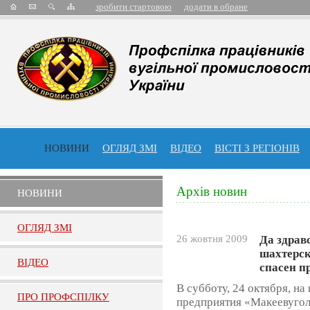
зробити стартовою
додати в обране
НОВИНИ
ОГЛЯД ЗМІ
ВІДЕО
ВІСТІ З РЕГІОНІВ
Архів новин
НОВИНИ
ОГЛЯД ЗМI
26 жовтня 2009
Да здрав
шахтерск
ВIДЕО
спасен п
В субботу, 24 октября, н
ПРО ПРОФСПIЛКУ
предприятия «Макеевугол