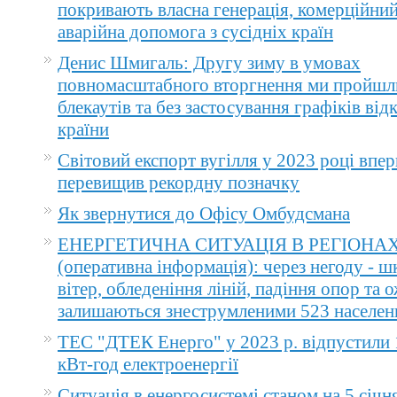
покривають власна генерація, комерційний
аварійна допомога з сусідніх країн
Денис Шмигаль: Другу зиму в умовах
повномасштабного вторгнення ми пройшл
блекаутів та без застосування графіків ві
країни
Світовий експорт вугілля у 2023 році впер
перевищив рекордну позначку
Як звернутися до Офісу Омбудсмана
ЕНЕРГЕТИЧНА СИТУАЦІЯ В РЕГІОНА
(оперативна інформація): через негоду - 
вітер, обледеніння ліній, падіння опор та 
залишаються знеструмленими 523 населен
ТЕС "ДТЕК Енерго" у 2023 р. відпустили 
кВт-год електроенергії
Ситуація в енергосистемі станом на 5 січн