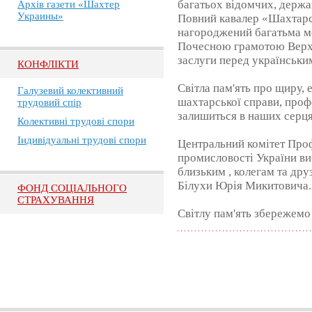
багатьох відомчих, держа
Архів газети «Шахтер
Украины»
Повний кавалер «Шахтарс
нагороджений багатьма м
Почесною грамотою Верхо
заслуги перед українськи
КОНФЛІКТИ
Світла пам'ять про щиру, 
Галузевий колективний
шахтарської справи, проф
трудовий спір
залишиться в наших серця
Колективні трудові спори
Індивідуальні трудові спори
Центральний комітет Проф
промисловості України ви
близьким , колегам та дру
Білухи Юрія Микитовича.
ФОНД СОЦІАЛЬНОГО
СТРАХУВАННЯ
Світлу пам'ять збережемо