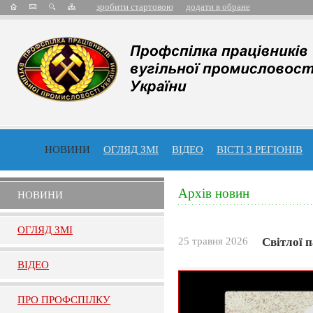
зробити стартовою
додати в обране
НОВИНИ
ОГЛЯД ЗМІ
ВІДЕО
ВІСТІ З РЕГІОНІВ
Архів новин
НОВИНИ
ОГЛЯД ЗМI
25 травня 2026
Світлої 
ВIДЕО
ПРО ПРОФСПIЛКУ