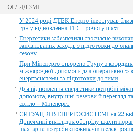
ОГЛЯД ЗМІ
У 2024 році ДТЕК Енерго інвестував близ
грн у відновлення ТЕС і роботу шахт
Енергетики забезпечили своєчасне викона
запланованих заходів з підготовки до опа
сезону
При Міненерго створено Групу з координа
міжнародної допомоги для оперативного 
енергосистеми та підготовки до зими
Для відновлення енергетики потрібні між
допомога, внутрішні резерви й перегляд т
світло – Міненерго
СИТУАЦІЯ В ЕНЕРГОСИСТЕМІ на 22 квіт
Донеччині внаслідок обстрілу шахти пора
шахтарів; потреби споживачів в електроене