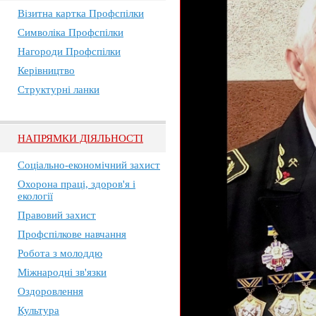
Візитна картка Профспілки
Символіка Профспілки
Нагороди Профспілки
Керівництво
Структурні ланки
НАПРЯМКИ ДІЯЛЬНОСТІ
Соціально-економічний захист
Охорона праці, здоров'я і
екології
Правовий захист
Профспілкове навчання
Робота з молоддю
Міжнародні зв'язки
Оздоровлення
Культура