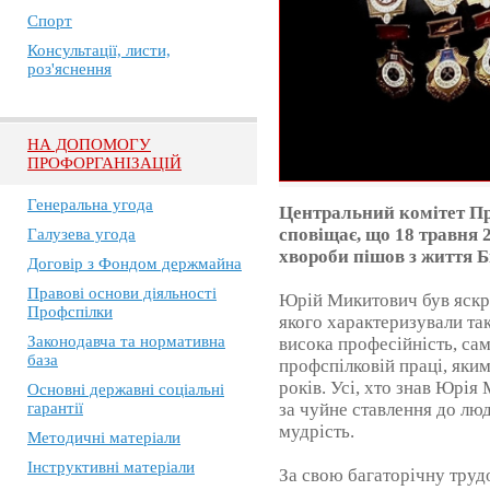
Спорт
Консультації, листи,
роз'яснення
НА ДОПОМОГУ
ПРОФОРГАНІЗАЦІЙ
Генеральна угода
Центральний комітет П
сповіщає, що 18 травня 2
Галузева угода
хвороби пішов з життя 
Договір з Фондом держмайна
Правові основи діяльності
Юрій Микитович був яскр
Профспілки
якого характеризували такі
Законодавча та нормативна
висока професійність, сам
база
профспілковій праці, яки
років. Усі, хто знав Юрі
Основні державні соціальні
гарантії
за чуйне ставлення до лю
мудрість.
Методичні матеріали
Інструктивні матеріали
За свою багаторічну труд