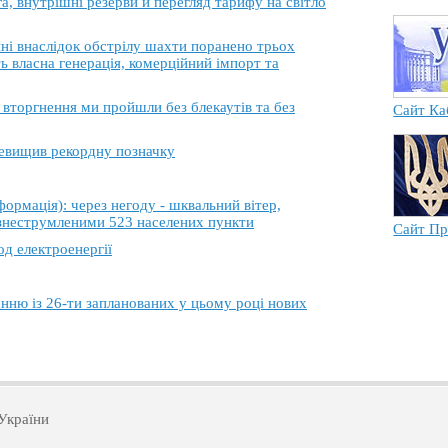
, внутрішні резерви й перегляд тарифу на світло
 внаслідок обстрілу шахти поранено трьох
ь власна генерація, комерційний імпорт та
торгнення ми пройшли без блекаутів та без
Сайт Ка
еревищив рекордну позначку
ація): через негоду - шквальний вітер,
 знеструмленими 523 населених пункти
Сайт Пр
од електроенергії
анню із 26-ти запланованих у цьому році нових
України