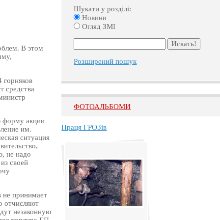
Шукати у розділі:
Новини
Огляд ЗМІ
блем. В этом
мму,
Розширений пошук
4 горняков
т средства
министр
ФОТОАЛЬБОМИ
ю форму акции
Праця ГРОЗів
ление им.
еская ситуация
вительство,
, не надо
из своей
очу
в не принимает
о отчисляют
едут незаконную
тое топливо ГП