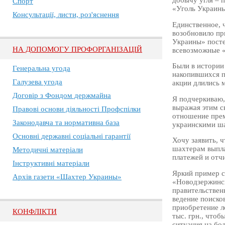
Спорт
«Уголь Украины
Консультації, листи, роз'яснення
Единственное, 
возобновило пр
Украины» посте
НА ДОПОМОГУ ПРОФОРГАНІЗАЦІЙ
всевозможные «
Были в истории
Генеральна угода
накопившихся п
Галузева угода
акции длились 
Договір з Фондом держмайна
Я подчеркиваю, 
выражая этим св
Правові основи діяльності Профспілки
отношение прем
Законодавча та нормативна база
украинскими ша
Основні державні соціальні гарантії
Хочу заявить, 
шахтерам выпла
Методичні матеріали
платежей и отч
Інструктивні матеріали
Яркий пример с
Архів газети «Шахтер Украины»
«Новодзержинск
правительствен
ведение поиско
приобретение л
КОНФЛІКТИ
тыс. грн., что
ситуация на бо