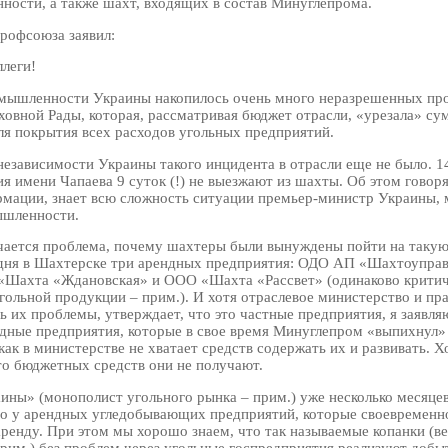
ности, а также шахт, входящих в состав Минуглепрома.
рофсоюза заявил:
ллеги!
мышленности Украины накопилось очень много неразрешенных про
рховной Рады, которая, рассматривая бюджет отрасли, «урезала» су
я покрытия всех расходов угольных предприятий.
 независимости Украины такого инцидента в отрасли еще не было. 1
я имени Чапаева 9 суток (!) не выезжают из шахты. Об этом говоря
мации, знает всю сложность ситуации премьер-министр Украины, 
ышленности.
чается проблема, почему шахтеры были вынуждены пойти на таку
дня в Шахтерске три арендных предприятия: ОДО АП «Шахтоуправ
«Шахта «Ждановская» и ООО «Шахта «Рассвет» (одинаково критич
гольной продукции – прим.). И хотя отраслевое министерство и пра
 их проблемы, утверждает, что это частные предприятия, я заявляю
ндные предприятия, которые в свое время Минуглепром «выпихнул» 
как в министерстве не хватает средств содержать их и развивать. Х
то бюджетных средств они не получают.
ины» (монополист угольного рынка – прим.) уже несколько месяце
о у арендных угледобывающих предприятий, которые своевременн
 аренду. При этом мы хорошо знаем, что так называемые копанки (в
прим.) без проблем через угольные госпредприятия реализуют добы