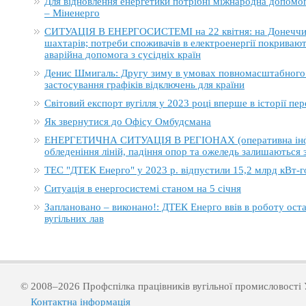
Для відновлення енергетики потрібні міжнародна допомога
– Міненерго
СИТУАЦІЯ В ЕНЕРГОСИСТЕМІ на 22 квітня: на Донеччині
шахтарів; потреби споживачів в електроенергії покривают
аварійна допомога з сусідніх країн
Денис Шмигаль: Другу зиму в умовах повномасштабного в
застосування графіків відключень для країни
Світовий експорт вугілля у 2023 році вперше в історії п
Як звернутися до Офісу Омбудсмана
ЕНЕРГЕТИЧНА СИТУАЦІЯ В РЕГІОНАХ (оперативна інформ
обледеніння ліній, падіння опор та ожеледь залишаються
ТЕС "ДТЕК Енерго" у 2023 р. відпустили 15,2 млрд кВт-г
Ситуація в енергосистемі станом на 5 січня
Заплановано – виконано!: ДТЕК Енерго ввів в роботу ост
вугільних лав
© 2008–2026 Профспілка працівників вугільної промисловості 
Контактна інформація