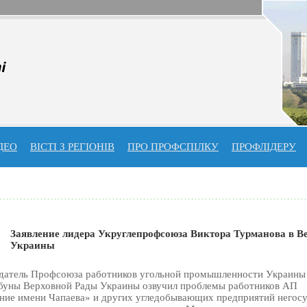
ДЕО
ВІСТІ З РЕГІОНІВ
ПРО ПРОФСПIЛКУ
ПРОФЛIДЕРУ
Заявление лидера Укруглепрофсоюза Виктора Турманова в В
Украины
едатель Профсоюза работников угольной промышленности Украины
буны Верховной Рады Украины озвучил проблемы работников АП
ие имени Чапаева» и других угледобывающих предприятий негос