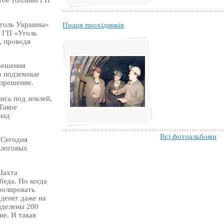
Уголь Украины»
Праця прохідників
м ГП «Уголь
, проводя
решения
о подземные
азрешение.
ись под землей,
Такое
над
Всі фотоальбоми
 Сегодня
алоговых
Шахта
беда. Но когда
ролировать
денег даже на
ыделены 200
е. И такая