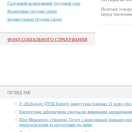
Галузевий колективний трудовий спір
Поэтому говорит
Колективні трудові спори
перед тысячами
Індивідуальні трудові спори
ФОНД СОЦІАЛЬНОГО СТРАХУВАННЯ
ОГЛЯД ЗМІ
У 2024 році ДТЕК Енерго інвестував близько 11 млрд грн
Енергетики забезпечили своєчасне виконання заплановани
При Міненерго створено Групу з координації міжнародно
енергосистеми та підготовки до зими