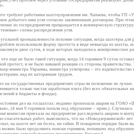
».
что требуют работники шахтоуправления им. Чапаева, чтобы ГП «
ием добытого ими угля согласно заключенным договорам. При это
пенно из госпредприятия превращается в коммерческую структуру
теневые» схемы распределения угля.
 угольной промышленности похожие ситуации, когда шахтеры для 
роблем использовали форму протеста в виде невыезда из шахты, н
максимум двое суток, в ходе которых находилось компромиссное р
что еще не было такой ситуации, когда 14 горняков 9 суток оставал
ой протест, и не было никакой реакции со стороны правительства. 
ьер-министра Украины, министра углепрома – это издевательство 
хтерами, над их каторжным трудом.
что на государственных предприятиях отрасли положение не лучше.
чивается только чистая заработная плата (без всех обязательных н
ислений в бюджеты и фонды).
остояния дел на госшахтах: недавно произошла авария на ГОАО «
ая», (4 мая 9 горняков попали под обрушение – прим.). Случилась 
ная комиссия приехала на предприятие расследовать аварию и конт
во-спасательных работ, выяснилось, что на «Новодзержинской» нет 
опат, на шахте нет ни болта, ни гайки. В пожарном порядке были в
бы можно было продолжить поиски горняков, попавших под обрушени
льшинстве угледобывающих предприятиях Украины!