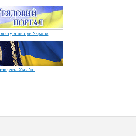
бінету міністрів України
езидента України