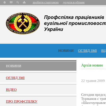
зробити стартовою
додати в обране
НОВИНИ
ОГЛЯД ЗМІ
ВІ
Архів новин
НОВИНИ
ОГЛЯД ЗМI
22 травня 2009
ВIДЕО
Сегодня предс
Турманов с три
ПРО ПРОФСПIЛКУ
«Шахтоуправлен