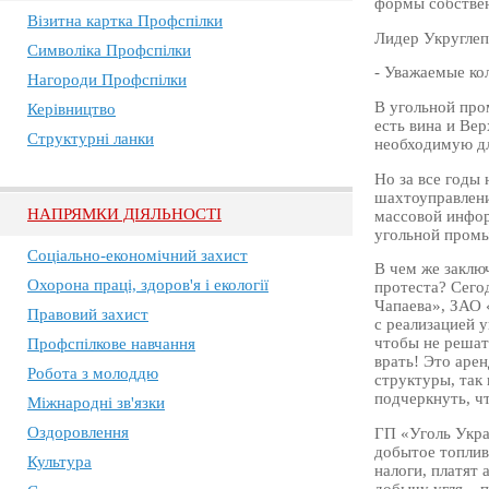
формы собствен
Візитна картка Профспілки
Лидер Укруглеп
Символіка Профспілки
- Уважаемые ко
Нагороди Профспілки
В угольной про
Керівництво
есть вина и Ве
Структурні ланки
необходимую дл
Но за все годы
шахтоуправлени
НАПРЯМКИ ДІЯЛЬНОСТІ
массовой инфор
угольной пром
Соціально-економічний захист
В чем же заклю
Охорона праці, здоров'я і екології
протеста? Сего
Чапаева», ЗАО 
Правовий захист
с реализацией у
чтобы не решать
Профспілкове навчання
врать! Это аре
Робота з молоддю
структуры, так 
подчеркнуть, ч
Міжнародні зв'язки
Оздоровлення
ГП «Уголь Укра
добытое топлив
Культура
налоги, платят
добычу угля – 