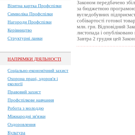
Законом передбачено збіл
Візитна картка Профспілки
за бюджетною програмою
Символіка Профспілки
вугледобувних підприємств
собівартості готової товар
Нагороди Профспілки
млн. грн. Відповідний За
Керівництво
листопада і опубліковано 
Структурні ланки
Завтра 2 грудня цей Закон 
НАПРЯМКИ ДІЯЛЬНОСТІ
Соціально-економічний захист
Охорона праці, здоров'я і
екології
Правовий захист
Профспілкове навчання
Робота з молоддю
Міжнародні зв'язки
Оздоровлення
Культура