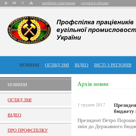
зробити стартовою
додати в обране
НОВИНИ
ОГЛЯД ЗМІ
ВІДЕО
ВІСТІ З РЕГІОНІВ
Архів новин
НОВИНИ
ОГЛЯД ЗМI
1 грудня 2017
Президен
бюджету 
ВIДЕО
Президент Петро Порошен
змін до Державного бюдже
ПРО ПРОФСПIЛКУ