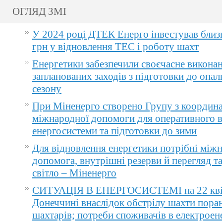
ОГЛЯД ЗМІ
У 2024 році ДТЕК Енерго інвестував близ
грн у відновлення ТЕС і роботу шахт
Енергетики забезпечили своєчасне викона
запланованих заходів з підготовки до опа
сезону
При Міненерго створено Групу з координа
міжнародної допомоги для оперативного 
енергосистеми та підготовки до зими
Для відновлення енергетики потрібні між
допомога, внутрішні резерви й перегляд т
світло – Міненерго
СИТУАЦІЯ В ЕНЕРГОСИСТЕМІ на 22 квіт
Донеччині внаслідок обстрілу шахти пора
шахтарів; потреби споживачів в електроене