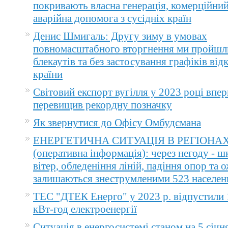
покривають власна генерація, комерційний
аварійна допомога з сусідніх країн
Денис Шмигаль: Другу зиму в умовах
повномасштабного вторгнення ми пройшл
блекаутів та без застосування графіків ві
країни
Світовий експорт вугілля у 2023 році впер
перевищив рекордну позначку
Як звернутися до Офісу Омбудсмана
ЕНЕРГЕТИЧНА СИТУАЦІЯ В РЕГІОНА
(оперативна інформація): через негоду - 
вітер, обледеніння ліній, падіння опор та 
залишаються знеструмленими 523 населен
ТЕС "ДТЕК Енерго" у 2023 р. відпустили 
кВт-год електроенергії
Ситуація в енергосистемі станом на 5 січн