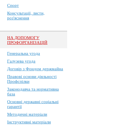
Спорт
Консультації, листи,
роз'яснення
НА ДОПОМОГУ
ПРОФОРГАНІЗАЦІЙ
Генеральна угода
Галузева угода
Договір з Фондом держмайна
Правові основи діяльності
Профспілки
Законодавча та нормативна
база
Основні державні соціальні
гарантії
Методичні матеріали
Інструктивні матеріали