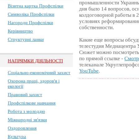
промышленности Украины 
Візитна картка Профспілки
дня было 14 вопросов, ос
Символіка Профспілки
колдоговорной работы в 2
условиях реформирования
Нагороди Профспілки
собственности.
Керівництво
Структурні ланки
Какие еще вопросы обсуд
телестудия Медиацентра
Сюжет можно посмотреть 
по прямой ссылке -
Смотр
НАПРЯМКИ ДІЯЛЬНОСТІ
телеканале Укруглепрофс
YouTube
.
Соціально-економічний захист
Охорона праці, здоров'я і
екології
Правовий захист
Профспілкове навчання
Робота з молоддю
Міжнародні зв'язки
Оздоровлення
Культура