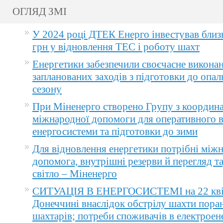
ОГЛЯД ЗМІ
У 2024 році ДТЕК Енерго інвестував близ
грн у відновлення ТЕС і роботу шахт
Енергетики забезпечили своєчасне викона
запланованих заходів з підготовки до опа
сезону
При Міненерго створено Групу з координа
міжнародної допомоги для оперативного 
енергосистеми та підготовки до зими
Для відновлення енергетики потрібні між
допомога, внутрішні резерви й перегляд т
світло – Міненерго
СИТУАЦІЯ В ЕНЕРГОСИСТЕМІ на 22 квіт
Донеччині внаслідок обстрілу шахти пора
шахтарів; потреби споживачів в електроене