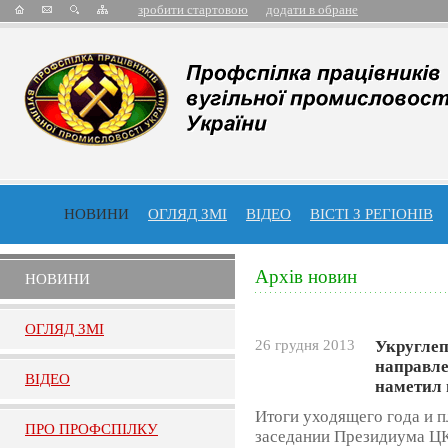
зробити стартовою
додати в обране
НОВИНИ
ОГЛЯД ЗМІ
ВІДЕО
ВІСТІ З РЕГІОНІВ
Архів новин
НОВИНИ
ОГЛЯД ЗМI
26 грудня 2013
Укруглеп
направле
ВIДЕО
наметил
Итоги уходящего года и 
ПРО ПРОФСПIЛКУ
заседании Президиума Ц