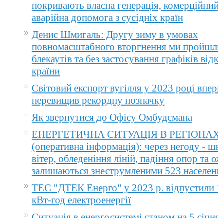
покривають власна генерація, комерційний
аварійна допомога з сусідніх країн
Денис Шмигаль: Другу зиму в умовах
повномасштабного вторгнення ми пройшл
блекаутів та без застосування графіків ві
країни
Світовий експорт вугілля у 2023 році впер
перевищив рекордну позначку
Як звернутися до Офісу Омбудсмана
ЕНЕРГЕТИЧНА СИТУАЦІЯ В РЕГІОНА
(оперативна інформація): через негоду - 
вітер, обледеніння ліній, падіння опор та 
залишаються знеструмленими 523 населен
ТЕС "ДТЕК Енерго" у 2023 р. відпустили 
кВт-год електроенергії
Ситуація в енергосистемі станом на 5 січн