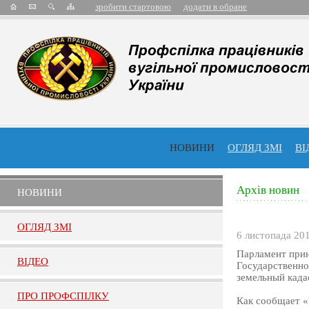
зробити стартовою
додати в обране
НОВИНИ
ОГЛЯД ЗМІ
ВІ
Архів новин
НОВИНИ
ОГЛЯД ЗМI
6 листопада 20
Парламент прин
ВIДЕО
Государственно
земельный кадас
ПРО ПРОФСПIЛКУ
Как сообщает «