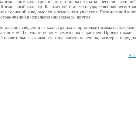
м земельном кадастре» в части отмены платы за внесение сведений
й земельный кадастр. Бесплатной станет государственная регистра
ние изменений в ведомости о земельном участке в Поземельной книг
ограничений в использовании земель, другое.
оставление сведений из кадастра плата продолжит взиматься, кроме
аконом «О Государственном земельном кадастре». Проект также с
ой правительство должно устанавливать перечень, размеры, порядо
Всі