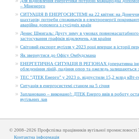
Для відновлення енергетики потрібні міжнародна допомога
– Міненерго
СИТУАЦІЯ В ЕНЕРГОСИСТЕМІ на 22 квітня: на Донеччині
шахтарів; потреби споживачів в електроенергії покривают
аварійна допомога з сусідніх країн
Денис Шмигаль: Другу зиму в умовах повномасштабного в
застосування графіків відключень для країни
Світовий експорт вугілля у 2023 році вперше в історії п
Як звернутися до Офісу Омбудсмана
ЕНЕРГЕТИЧНА СИТУАЦІЯ В РЕГІОНАХ (оперативна інформ
обледеніння ліній, падіння опор та ожеледь залишаються
ТЕС "ДТЕК Енерго" у 2023 р. відпустили 15,2 млрд кВт-г
Ситуація в енергосистемі станом на 5 січня
Заплановано – виконано!: ДТЕК Енерго ввів в роботу ост
вугільних лав
© 2008–2026 Профспілка працівників вугільної промисловості 
Контактна інформація