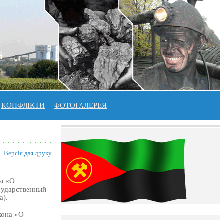
КОНФЛІКТИ
ФОТОГАЛЕРЕЯ
Версія для друку
ны «О
осударственный
а).
кона «О