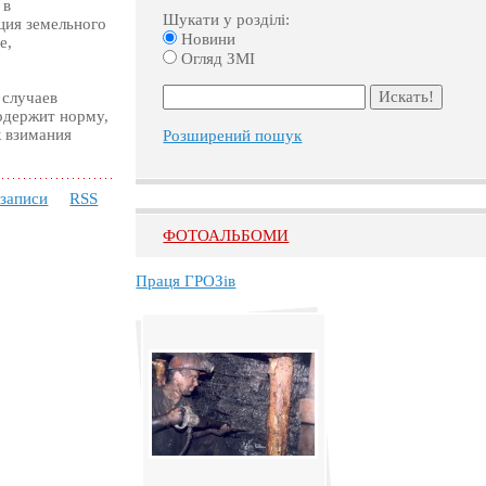
 в
Шукати у розділі:
ция земельного
Новини
е,
Огляд ЗМІ
 случаев
одержит норму,
к взимания
Розширений пошук
 записи
RSS
ФОТОАЛЬБОМИ
Праця ГРОЗів