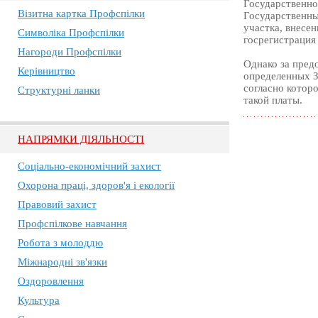
Государственно
Візитна картка Профспілки
Государственны
участка, внесе
Символіка Профспілки
госрегистрация 
Нагороди Профспілки
Однако за пред
Керівництво
определенных З
согласно котор
Структурні ланки
такой платы.
НАПРЯМКИ ДІЯЛЬНОСТІ
Соціально-економічний захист
Охорона праці, здоров'я і екології
Правовий захист
Профспілкове навчання
Робота з молоддю
Міжнародні зв'язки
Оздоровлення
Культура