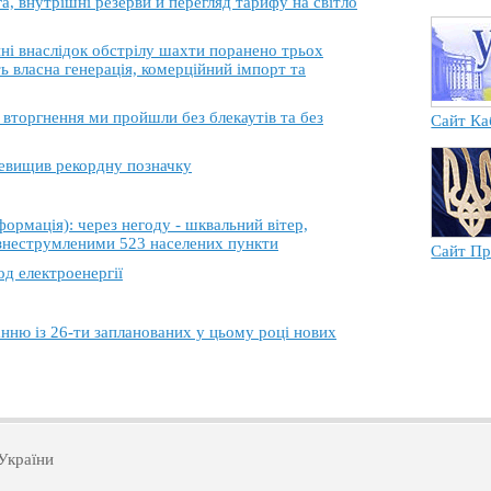
, внутрішні резерви й перегляд тарифу на світло
 внаслідок обстрілу шахти поранено трьох
ь власна генерація, комерційний імпорт та
торгнення ми пройшли без блекаутів та без
Сайт Ка
еревищив рекордну позначку
ація): через негоду - шквальний вітер,
 знеструмленими 523 населених пункти
Сайт Пр
од електроенергії
анню із 26-ти запланованих у цьому році нових
України