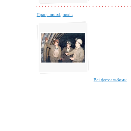
Праця прохідників
Всі фотоальбоми