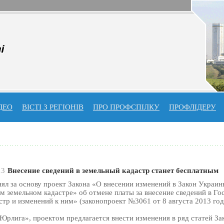
ДЕО
ВІСТІ З РЕГІОНІВ
ПРО ПРОФСПIЛКУ
ПРОФЛIДЕРУ
13
Внесение сведений в земельный кадастр станет бесплатным
ял за основу проект Закона «О внесении изменений в Закон Украи
м земельном кадастре» об отмене платы за внесение сведений в Г
тр и изменений к ним» (законопроект №3061 от 8 августа 2013 год
Юрлига», проектом предлагается внести изменения в ряд статей За