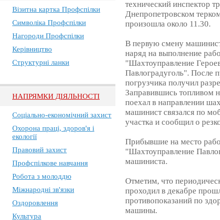
технический инспектор т
Візитна картка Профспілки
Днепропетровском терком
Символіка Профспілки
произошла около 11.30.
Нагороди Профспілки
В первую смену машинис
Керівництво
наряд на выполнение раб
Структурні ланки
"Шахтоуправление Герое
Павлоградуголь". После 
погрузчика получил разре
Заправившись топливом н
НАПРЯМКИ ДІЯЛЬНОСТІ
поехал в направлении ша
машинист связался по мо
Соціально-економічний захист
участка и сообщил о резк
Охорона праці, здоров'я і
екології
Прибывшие на место рабо
Правовий захист
"Шахтоуправление Павлог
машиниста.
Профспілкове навчання
Робота з молоддю
Отметим, что периодичес
Міжнародні зв'язки
проходил в декабре прошл
противопоказаний по здо
Оздоровлення
машины.
Культура