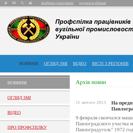
зробити стартовою
додати в обране
НОВИНИ
ОГЛЯД ЗМІ
ВІДЕО
ВІСТІ З РЕГІОНІВ
Архів новин
НОВИНИ
ОГЛЯД ЗМI
11 лютого 2013
На пред
Павлогра
ВIДЕО
9 февраля скончался маш
Павлоградского участка
ПРО ПРОФСПIЛКУ
Павлоградуголь" 1972 го