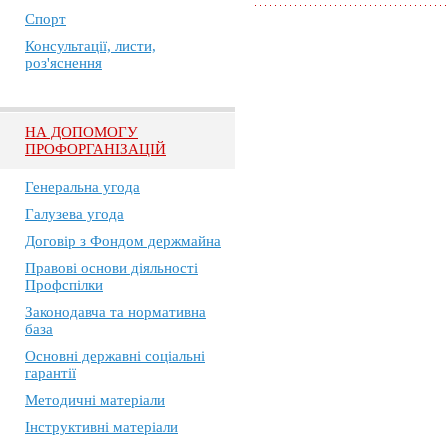
Спорт
Консультації, листи,
роз'яснення
НА ДОПОМОГУ
ПРОФОРГАНІЗАЦІЙ
Генеральна угода
Галузева угода
Договір з Фондом держмайна
Правові основи діяльності
Профспілки
Законодавча та нормативна
база
Основні державні соціальні
гарантії
Методичні матеріали
Інструктивні матеріали