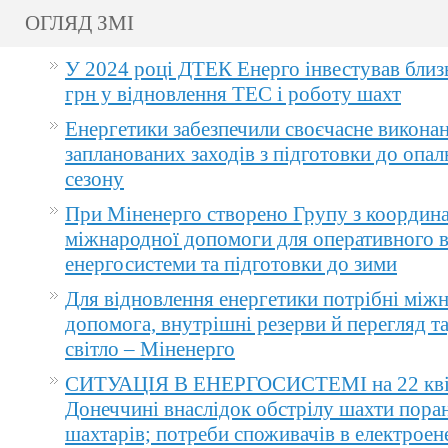
ОГЛЯД ЗМІ
У 2024 році ДТЕК Енерго інвестував близ
грн у відновлення ТЕС і роботу шахт
Енергетики забезпечили своєчасне викона
запланованих заходів з підготовки до опа
сезону
При Міненерго створено Групу з координа
міжнародної допомоги для оперативного 
енергосистеми та підготовки до зими
Для відновлення енергетики потрібні між
допомога, внутрішні резерви й перегляд т
світло – Міненерго
СИТУАЦІЯ В ЕНЕРГОСИСТЕМІ на 22 квіт
Донеччині внаслідок обстрілу шахти пора
шахтарів; потреби споживачів в електроене