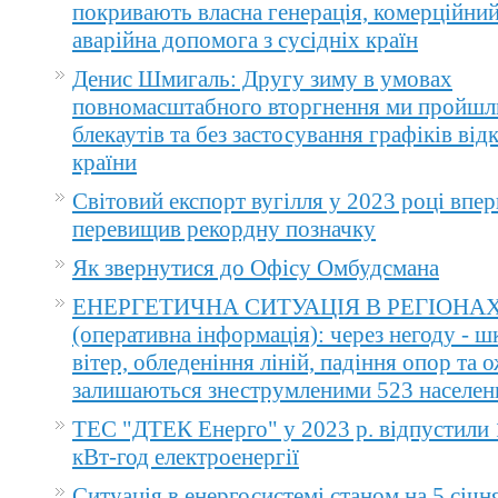
покривають власна генерація, комерційний
аварійна допомога з сусідніх країн
Денис Шмигаль: Другу зиму в умовах
повномасштабного вторгнення ми пройшл
блекаутів та без застосування графіків ві
країни
Світовий експорт вугілля у 2023 році впер
перевищив рекордну позначку
Як звернутися до Офісу Омбудсмана
ЕНЕРГЕТИЧНА СИТУАЦІЯ В РЕГІОНА
(оперативна інформація): через негоду - 
вітер, обледеніння ліній, падіння опор та 
залишаються знеструмленими 523 населен
ТЕС "ДТЕК Енерго" у 2023 р. відпустили 
кВт-год електроенергії
Ситуація в енергосистемі станом на 5 січн