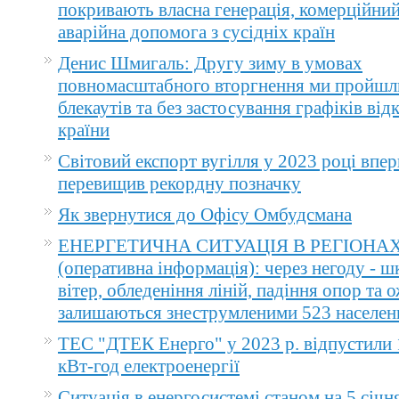
покривають власна генерація, комерційний
аварійна допомога з сусідніх країн
Денис Шмигаль: Другу зиму в умовах
повномасштабного вторгнення ми пройшл
блекаутів та без застосування графіків ві
країни
Світовий експорт вугілля у 2023 році впер
перевищив рекордну позначку
Як звернутися до Офісу Омбудсмана
ЕНЕРГЕТИЧНА СИТУАЦІЯ В РЕГІОНА
(оперативна інформація): через негоду - 
вітер, обледеніння ліній, падіння опор та 
залишаються знеструмленими 523 населен
ТЕС "ДТЕК Енерго" у 2023 р. відпустили 
кВт-год електроенергії
Ситуація в енергосистемі станом на 5 січн