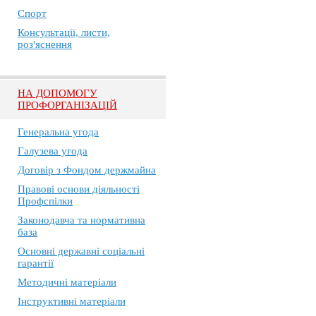
Спорт
Консультації, листи,
роз'яснення
НА ДОПОМОГУ
ПРОФОРГАНІЗАЦІЙ
Генеральна угода
Галузева угода
Договір з Фондом держмайна
Правові основи діяльності
Профспілки
Законодавча та нормативна
база
Основні державні соціальні
гарантії
Методичні матеріали
Інструктивні матеріали