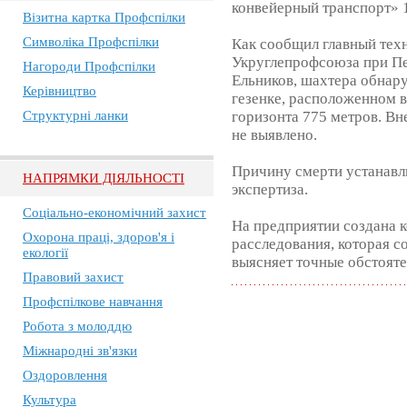
конвейерный транспорт» 
Візитна картка Профспілки
Символіка Профспілки
Как сообщил главный тех
Укруглепрофсоюза при П
Нагороди Профспілки
Ельников, шахтера обнаруж
Керівництво
гезенке, расположенном в
Структурні ланки
горизонта 775 метров. В
не выявлено.
Причину смерти устанавл
НАПРЯМКИ ДІЯЛЬНОСТІ
экспертиза.
Соціально-економічний захист
На предприятии создана 
Охорона праці, здоров'я і
расследования, которая 
екології
выясняет точные обстояте
Правовий захист
Профспілкове навчання
Робота з молоддю
Міжнародні зв'язки
Оздоровлення
Культура