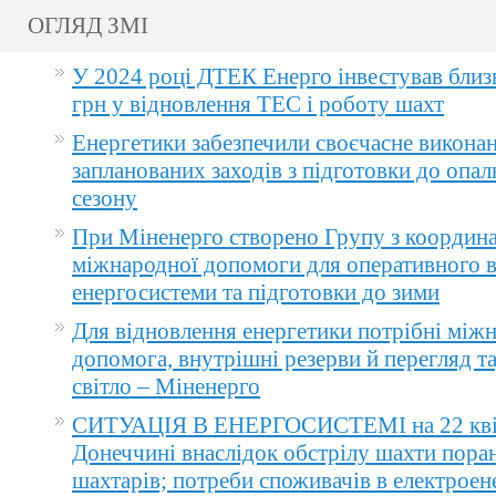
ОГЛЯД ЗМІ
У 2024 році ДТЕК Енерго інвестував близ
грн у відновлення ТЕС і роботу шахт
Енергетики забезпечили своєчасне викона
запланованих заходів з підготовки до опа
сезону
При Міненерго створено Групу з координа
міжнародної допомоги для оперативного 
енергосистеми та підготовки до зими
Для відновлення енергетики потрібні між
допомога, внутрішні резерви й перегляд т
світло – Міненерго
СИТУАЦІЯ В ЕНЕРГОСИСТЕМІ на 22 квіт
Донеччині внаслідок обстрілу шахти пора
шахтарів; потреби споживачів в електроене