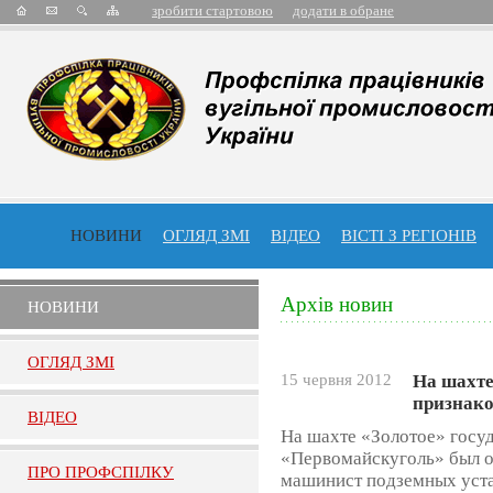
зробити стартовою
додати в обране
НОВИНИ
ОГЛЯД ЗМІ
ВІДЕО
ВІСТІ З РЕГІОНІВ
Архів новин
НОВИНИ
ОГЛЯД ЗМI
15 червня 2012
На шахте
признако
ВIДЕО
На шахте «Золотое» госу
«Первомайскуголь» был о
ПРО ПРОФСПIЛКУ
машинист подземных уст